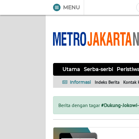
MENU
WAHANA
Tutup
TV
UTAMA
SERBA-
Utama
Serba-serbi
Peristiw
SERBI
Informasi
Indeks Berita
Kontak 
PERISTIWA
TOKOH
Berita dengan tagar
#Dukung-Jokowi-
OPINI
Informasi