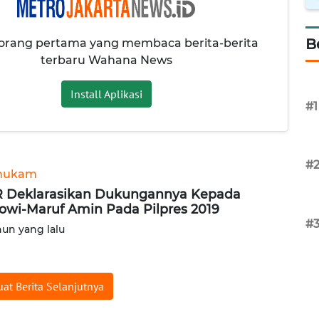
B
 orang pertama yang membaca berita-berita
terbaru Wahana News
Install Aplikasi
#1
#
hukam
 Deklarasikan Dukungannya Kepada
owi-Maruf Amin Pada Pilpres 2019
#
hun yang lalu
at Berita Selanjutnya