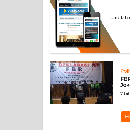
INDEKS
Jadilah
BERITA
KONTAK
KAMI
INFO
IKLAN
Pol
TENTANG
FBR
KAMI
Jok
7 ta
PEDOMAN
MEDIA
SIBER
Mu
REDAKSI