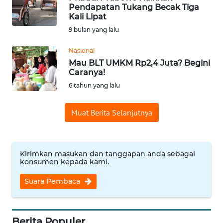
Pendapatan Tukang Becak Tiga
Informasi
Kali Lipat
9 bulan yang lalu
INDEKS
BERITA
Nasional
Mau BLT UMKM Rp2,4 Juta? Begini
Caranya!
KONTAK
KAMI
6 tahun yang lalu
Muat Berita Selanjutnya
INFO
IKLAN
TENTANG
Kirimkan masukan dan tanggapan anda sebagai
KAMI
konsumen kepada kami.
Suara Pembaca
PEDOMAN
MEDIA
SIBER
Berita Populer