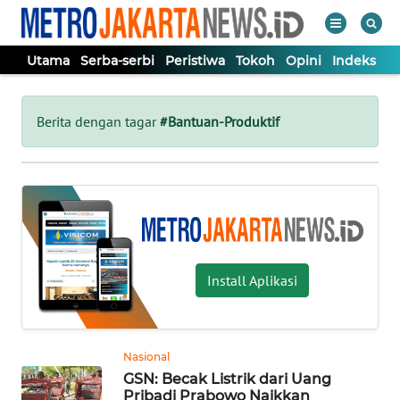
Utama
Serba-serbi
Peristiwa
Tokoh
Opini
Indeks
WAHANA
Tutup
TV
Berita dengan tagar
#Bantuan-Produktif
UTAMA
SERBA-
SERBI
Install Aplikasi
PERISTIWA
TOKOH
Nasional
GSN: Becak Listrik dari Uang
OPINI
Pribadi Prabowo Naikkan