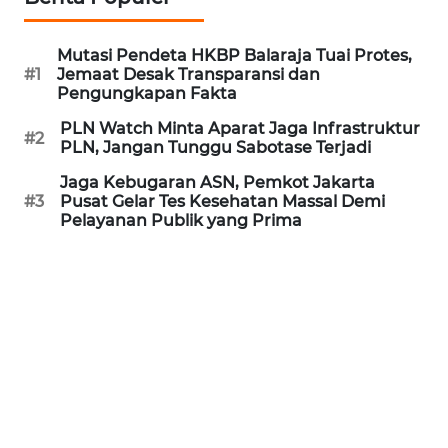
REDAKSI
Mutasi Pendeta HKBP Balaraja Tuai Protes,
KARIR
#1
Jemaat Desak Transparansi dan
Pengungkapan Fakta
DISCLAIMER
PLN Watch Minta Aparat Jaga Infrastruktur
#2
PLN, Jangan Tunggu Sabotase Terjadi
Wahana
Jaga Kebugaran ASN, Pemkot Jakarta
News
#3
Pusat Gelar Tes Kesehatan Massal Demi
Regional
Pelayanan Publik yang Prima
WN
SUMUT
WN
JAKARTA
WN
JABAR