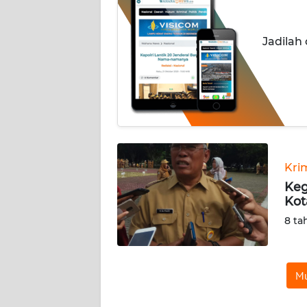
INDEKS
Jadilah
BERITA
KONTAK
KAMI
INFO
IKLAN
Kri
TENTANG
Keg
KAMI
Kot
8 ta
PEDOMAN
MEDIA
SIBER
Mu
REDAKSI