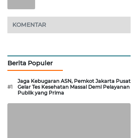
WN
TAPANULI
TENGAH
KOMENTAR
WN DELI
SERDANG
WN
Berita Populer
TEBING
TINGGI
Jaga Kebugaran ASN, Pemkot Jakarta Pusat
#1
Gelar Tes Kesehatan Massal Demi Pelayanan
WN
Publik yang Prima
PAKPAK
WN
KARAWANG
WN