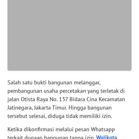
WN
BANTEN
WN
NTT
WN
KEPRI
Salah satu bukti bangunan melanggar,
WN
PAPUA
pembangunan usaha percetakan yang terletak di
jalan Otista Raya No. 137 Bidara Cina Kecamatan
WN
Jatinegara, Jakarta Timur. Hingga bangunan
PAPUA
tersebut selesai, diduga tidak memiliki izin.
BARAT
Ketika dikonfirmasi melalui pesan Whatsapp
WN
terkait dugaan bangunan tanpa izin,
Walikota