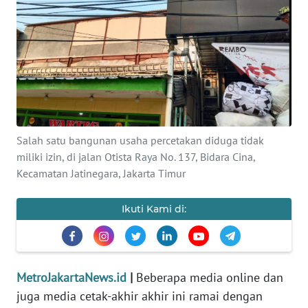
Informasi
INDEKS
BERITA
KONTAK
KAMI
Salah satu bangunan usaha percetakan diduga tidak
INFO
miliki izin, di jalan Otista Raya No. 137, Bidara Cina,
IKLAN
Kecamatan Jatinegara, Jakarta Timur
TENTANG
Ikuti Kami di:
KAMI
PEDOMAN
MEDIA
MetroJakartaNews.id
|
Beberapa media online dan
SIBER
juga media cetak-akhir akhir ini ramai dengan