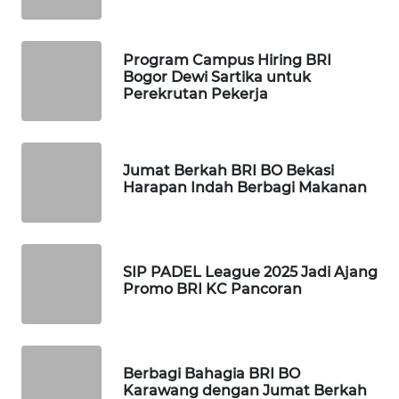
LANGKAT
WN
Program Campus Hiring BRI
TAPANULI
Bogor Dewi Sartika untuk
SELATAN
Perekrutan Pekerja
WN
TANJUNG
Jumat Berkah BRI BO Bekasi
LESUNG
Harapan Indah Berbagi Makanan
WN
KARO
SIP PADEL League 2025 Jadi Ajang
Promo BRI KC Pancoran
WN
SIMALUNGUN
WN
Berbagi Bahagia BRI BO
LABUHANBATU
Karawang dengan Jumat Berkah