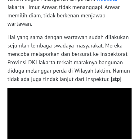
RIAU
Jakarta Timur, Anwar, tidak menanggapi. Anwar
memilih diam, tidak berkenan menjawab
WN
wartawan.
SERAMBI
Hal yang sama dengan wartawan sudah dilakukan
WN
sejumlah lembaga swadaya masyarakat. Mereka
JAMBI
mencoba melaporkan dan bersurat ke Inspektorat
Provinsi DKI Jakarta terkait maraknya bangunan
WN
diduga melanggar perda di Wilayah Jaktim. Namun
SULTRA
tidak ada juga tindak lanjut dari Inspektur.
[stp]
WN
NTB
WN
SULTENG
WN