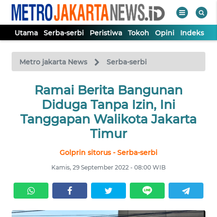
Utama
Serba-serbi
Peristiwa
Tokoh
Opini
Indeks
WAHANA
Tutup
TV
Metro jakarta News
Serba-serbi
UTAMA
Ramai Berita Bangunan
Diduga Tanpa Izin, Ini
SERBA-
Tanggapan Walikota Jakarta
SERBI
Timur
Golprin sitorus - Serba-serbi
PERISTIWA
Kamis, 29 September 2022 - 08:00 WIB
TOKOH
OPINI