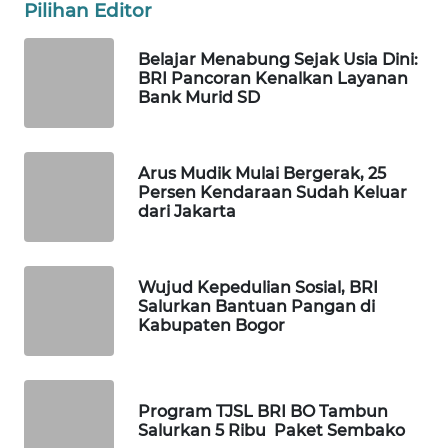
Pilihan Editor
WN
Belajar Menabung Sejak Usia Dini:
MALUKU
BRI Pancoran Kenalkan Layanan
Bank Murid SD
WN
MALUT
Arus Mudik Mulai Bergerak, 25
WN
Persen Kendaraan Sudah Keluar
dari Jakarta
DAIRI
WN
DANAU
Wujud Kepedulian Sosial, BRI
Salurkan Bantuan Pangan di
TOBA
Kabupaten Bogor
WN
NIAS
Program TJSL BRI BO Tambun
Salurkan 5 Ribu Paket Sembako
WN