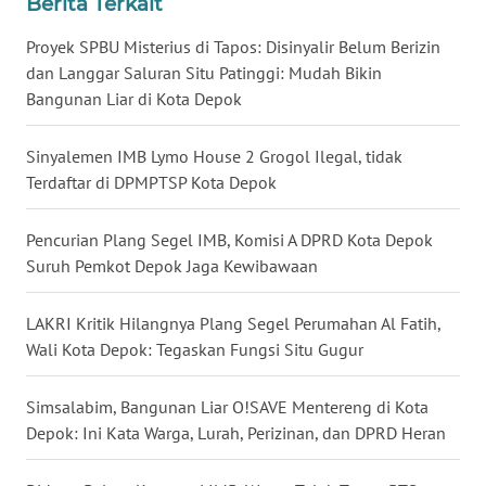
Berita Terkait
Proyek SPBU Misterius di Tapos: Disinyalir Belum Berizin
WN
dan Langgar Saluran Situ Patinggi: Mudah Bikin
NUSANTARA
Bangunan Liar di Kota Depok
WN
Sinyalemen IMB Lymo House 2 Grogol Ilegal, tidak
JOGJA
Terdaftar di DPMPTSP Kota Depok
WN
Pencurian Plang Segel IMB, Komisi A DPRD Kota Depok
JATIM
Suruh Pemkot Depok Jaga Kewibawaan
WN
BALI
LAKRI Kritik Hilangnya Plang Segel Perumahan Al Fatih,
Wali Kota Depok: Tegaskan Fungsi Situ Gugur
WN
KALBAR
Simsalabim, Bangunan Liar O!SAVE Mentereng di Kota
Depok: Ini Kata Warga, Lurah, Perizinan, dan DPRD Heran
WN
KALTENG