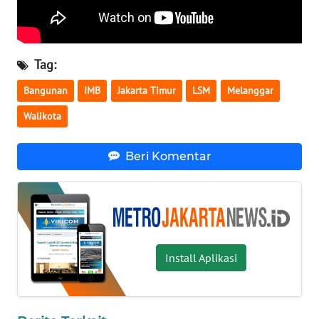
SULBAR
WN
BABEL
Tag:
Bangunan
IMB
Jakarta Timur
LSM
Melanggar
WN
SUMBAR
Walikota
WN
Beri Komentar
SUMSEL
WN
BENGKULU
WN
Install Aplikasi
LAMPUNG
WN
JATENG