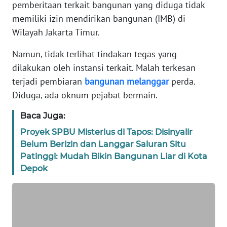
pemberitaan terkait bangunan yang diduga tidak
REDAKSI
memiliki izin mendirikan bangunan (IMB) di
Wilayah Jakarta Timur.
KARIR
Namun, tidak terlihat tindakan tegas yang
DISCLAIMER
dilakukan oleh instansi terkait. Malah terkesan
terjadi pembiaran
bangunan
melanggar
perda.
Wahana
Diduga, ada oknum pejabat bermain.
News
Regional
Baca Juga:
Proyek SPBU Misterius di Tapos: Disinyalir
WN
Belum Berizin dan Langgar Saluran Situ
SUMUT
Patinggi: Mudah Bikin Bangunan Liar di Kota
Depok
WN
JAKARTA
WN
JABAR