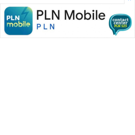
BORNEO
Wahana
Media
Group
WAHANA
NEWS
WAHANA
TANI
WAHANA
ADVOKAT
WAHANA MEDIA GROUP
WAHANA
INFRASTRUKTUR
|
|
|
WAHANA NEWS co
WAHANA TANI
WAHANA ADVOKAT
|
|
WAHANA INFRASTRUKTUR
WAHANA KONSUMEN
WAHANA
|
|
|
WAHANA LISTRIK
WAHANA TRAVEL
WAHANA TV