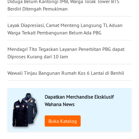
Diduga Belum Kantongi IMB, Warga Tolak Tower BTS
Berdiri Ditengah Pemukiman
WN
KALTARA
Layak Diapresiasi, Camat Menteng Langsung TL Aduan
Warga Terkait Pembangunan Belum Ada PBG
WN
KALSEL
Mendagri Tito Tegaskan Layanan Penerbitan PBG dapat
Diproses Kurang dari 10 Jam
WN
KALTIM
Wawali Tinjau Bangunan Rumah Kos 6 Lantai di Benhil
WN
SULSEL
Dapatkan Merchandise Eksklusif
Wahana News
WN
GORONTALO
Buka Katalog
WN
SULUT