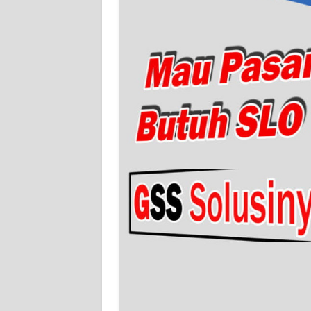
WN
SERAMBI
WN
JAMBI
WN
SULTRA
WN
NTB
WN
SULTENG
WN
SULBAR