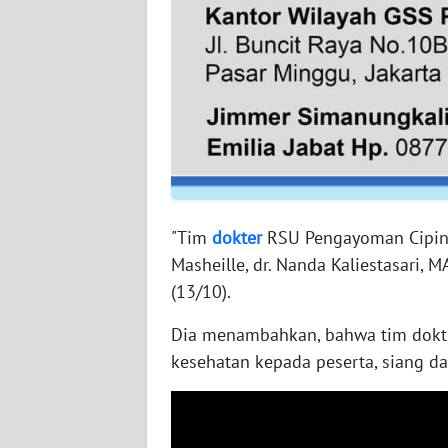
WN
BABEL
WN
SUMBAR
WN
SUMSEL
"Tim
dokter
RSU Pengayoman Cipinang
WN
Masheille, dr. Nanda Kaliestasari, M
BENGKULU
(13/10).
WN
Dia menambahkan, bahwa tim dokt
LAMPUNG
kesehatan kepada peserta, siang 
WN
JATENG