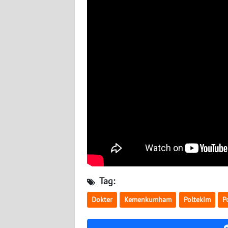
WN
NUSANTARA
WN
JOGJA
WN
JATIM
WN
BALI
WN
KALBAR
Tag:
WN
Dokter
Kemenkumham
Poltekim
P
KALTENG