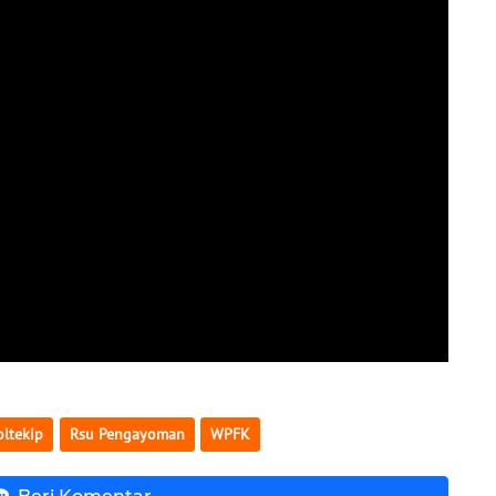
oltekip
Rsu Pengayoman
WPFK