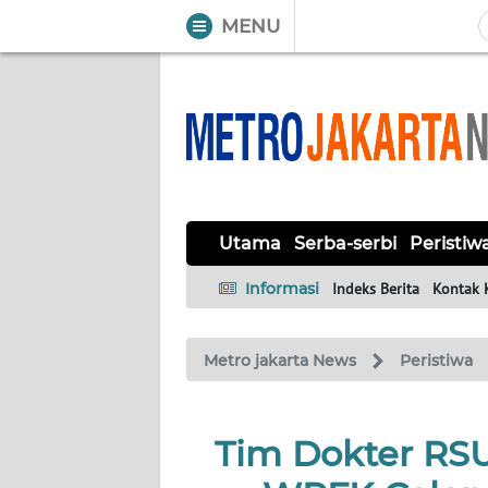
MENU
WAHANA
Tutup
TV
UTAMA
SERBA-
Utama
Serba-serbi
Peristiw
SERBI
Informasi
Indeks Berita
Kontak 
PERISTIWA
Metro jakarta News
Peristiwa
TOKOH
OPINI
Tim Dokter RS
Informasi