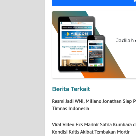
WN
KALTARA
WN
KALSEL
Jadilah
WN
KALTIM
WN
SULSEL
Berita Terkait
WN
GORONTALO
Resmi Jadi WNI, Miliano Jonathan Siap P
Timnas Indonesia
WN
SULUT
Viral Video Eks Marinir Satria Kumbara 
Kondisi Kritis Akibat Tembakan Mortir