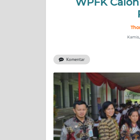
WPFK Calon 
INDEKS
BERITA
Thom
KONTAK
Kamis,
KAMI
Komentar
INFO
IKLAN
TENTANG
KAMI
PEDOMAN
MEDIA
SIBER
REDAKSI