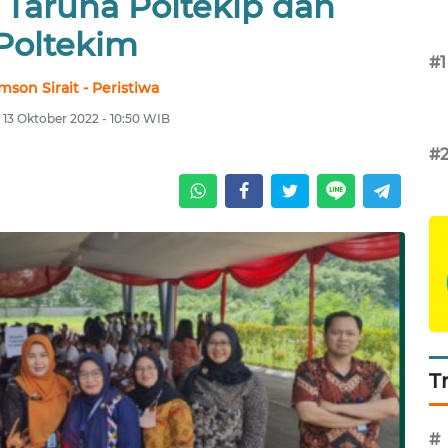
Taruna Poltekip dan
Poltekim
#1
son Sirait - Peristiwa
 13 Oktober 2022 - 10:50 WIB
#
T
#