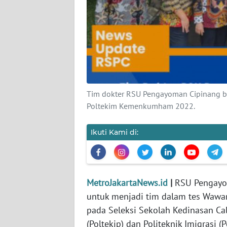
KARIR
DISCLAIMER
Wahana
News
Regional
Tim dokter RSU Pengayoman Cipinang be
Poltekim Kemenkumham 2022.
WN
SUMUT
Ikuti Kami di:
WN
JAKARTA
MetroJakartaNews.id
|
RSU Pengayom
WN
untuk menjadi tim dalam tes Wawa
JABAR
pada Seleksi Sekolah Kedinasan Ca
(Poltekip) dan Politeknik Imigrasi