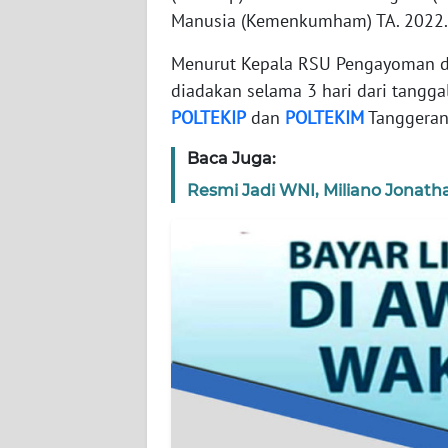
WN
Manusia (Kemenkumham) TA. 2022.
BANTEN
Menurut Kepala RSU Pengayoman d
WN
diadakan selama 3 hari dari tangg
NTT
POLTEKIP
dan
POLTEKIM
Tanggeran
WN
Baca Juga:
KEPRI
Resmi Jadi WNI, Miliano Jonath
WN
PAPUA
WN
PAPUA
BARAT
WN
RIAU