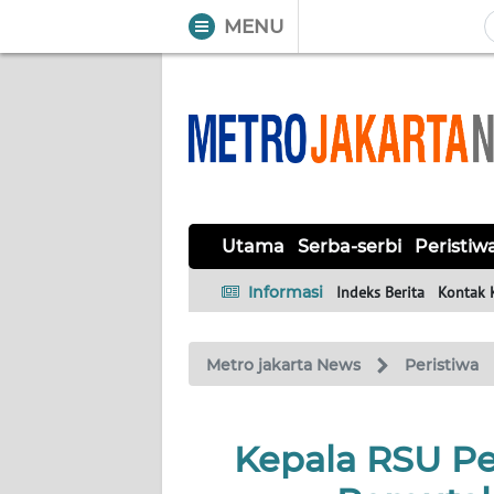
MENU
WAHANA
Tutup
TV
UTAMA
SERBA-
Utama
Serba-serbi
Peristiw
SERBI
Informasi
Indeks Berita
Kontak 
PERISTIWA
Metro jakarta News
Peristiwa
TOKOH
OPINI
Kepala RSU P
Informasi