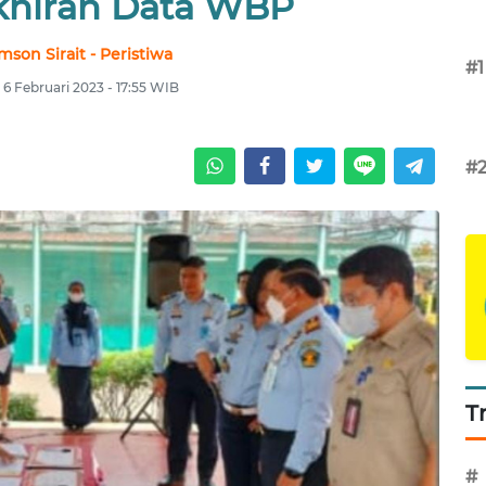
hiran Data WBP
son Sirait - Peristiwa
#1
 6 Februari 2023 - 17:55 WIB
#
T
#