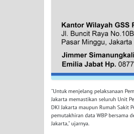
WN
BABEL
WN
SUMBAR
WN
SUMSEL
WN
BENGKULU
"Untuk menjelang pelaksanaan Pe
WN
Jakarta memastikan seluruh Unit Pe
LAMPUNG
DKI Jakarta maupun Rumah Sakit 
pemutakhiran data WBP bersama de
WN
Jakarta," ujarnya.
JATENG