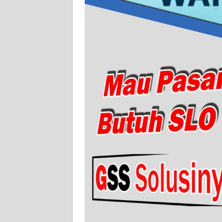
WN
SERAMBI
WN
JAMBI
WN
SULTRA
WN
NTB
WN
SULTENG
WN
SULBAR