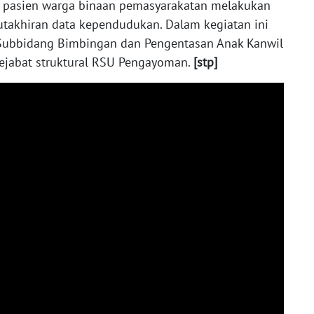
pasien warga binaan pemasyarakatan melakukan
akhiran data kependudukan. Dalam kegiatan ini
a Subbidang Bimbingan dan Pengentasan Anak Kanwil
ejabat struktural RSU Pengayoman.
[stp]