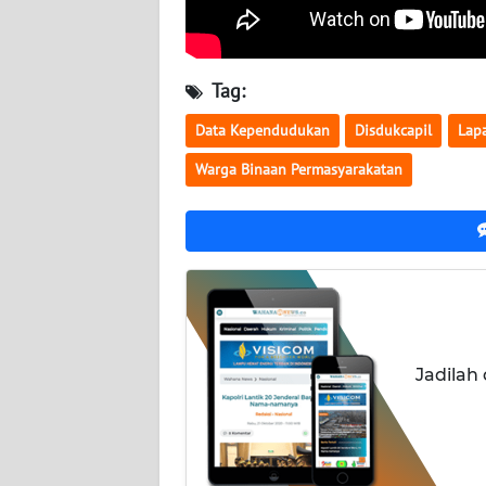
WN
KALTARA
Tag:
WN
KALSEL
Data Kependudukan
Disdukcapil
Lap
Warga Binaan Permasyarakatan
WN
KALTIM
WN
SULSEL
WN
GORONTALO
Jadilah
WN
SULUT