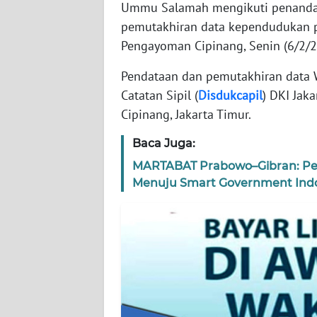
Ummu Salamah mengikuti penanda
WN
BANTEN
pemutakhiran data kependudukan p
Pengayoman Cipinang, Senin (6/2/
WN
NTT
Pendataan dan pemutakhiran data
Catatan Sipil (
Disdukcapil
) DKI Jak
WN
Cipinang, Jakarta Timur.
KEPRI
Baca Juga:
WN
MARTABAT Prabowo–Gibran: Pen
PAPUA
Menuju Smart Government Ind
WN
PAPUA
BARAT
WN
RIAU