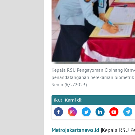
KARIR
DISCLAIMER
Wahana
News
Regional
Kepala RSU Pengayoman Cipinang Kanw
WN
penandatanganan perekaman biometrik u
SUMUT
Senin (6/2/2023)
WN
JAKARTA
Ikuti Kami di:
WN
JABAR
Metrojakartanews.id
|
Kepala RSU P