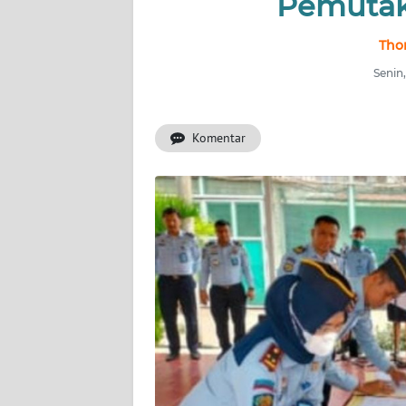
Pemutak
INDEKS
Thom
BERITA
Senin,
KONTAK
KAMI
Komentar
INFO
IKLAN
TENTANG
KAMI
PEDOMAN
MEDIA
SIBER
REDAKSI