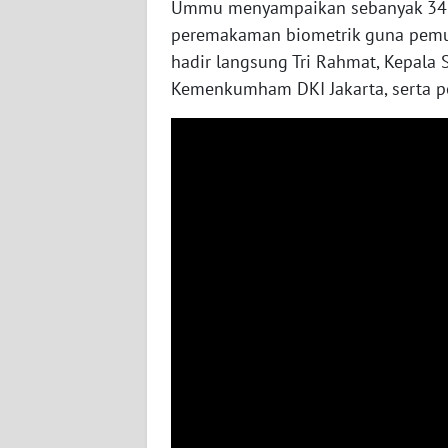
Ummu menyampaikan sebanyak 34 
WN
peremakaman biometrik guna pemut
NUSANTARA
hadir langsung Tri Rahmat, Kepal
Kemenkumham DKI Jakarta, serta p
WN
JOGJA
WN
JATIM
WN
BALI
WN
KALBAR
WN
KALTENG