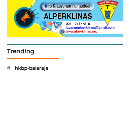
WN
INDRAMAYU
WN
KUNINGAN
Trending
WN
MAJALENGKA
#
hkbp-balaraja
WN
SUBANG
WN
SUKABUMI
WN
PURWAKARTA