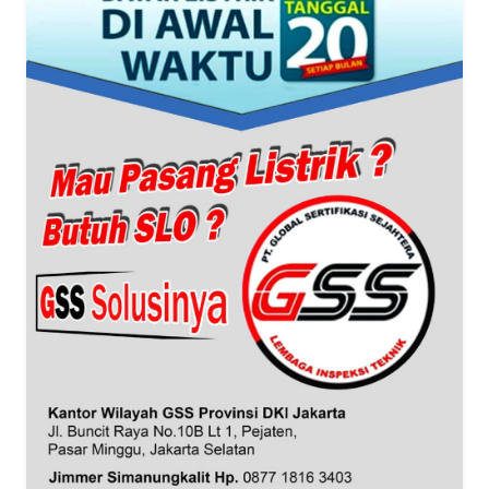
WN
BANTEN
WN
NTT
WN
KEPRI
WN
PAPUA
WN
PAPUA
BARAT
WN