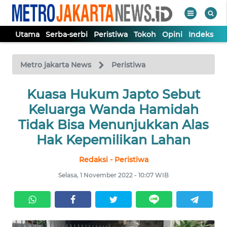
Utama
Serba-serbi
Peristiwa
Tokoh
Opini
Indeks
WAHANA
Tutup
TV
Metro jakarta News
Peristiwa
UTAMA
Kuasa Hukum Japto Sebut
Keluarga Wanda Hamidah
SERBA-
Tidak Bisa Menunjukkan Alas
SERBI
Hak Kepemilikan Lahan
Redaksi - Peristiwa
PERISTIWA
Selasa, 1 November 2022 - 10:07 WIB
TOKOH
OPINI