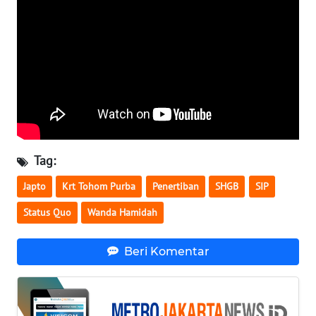
WN
KALTARA
WN
KALSEL
WN
KALTIM
Tag:
Japto
Krt Tohom Purba
Penertiban
SHGB
SIP
WN
SULSEL
Status Quo
Wanda Hamidah
WN
Beri Komentar
GORONTALO
WN
SULUT