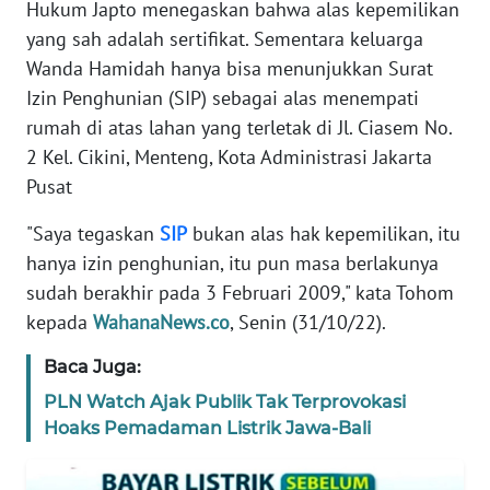
Hukum Japto menegaskan bahwa alas kepemilikan
REDAKSI
yang sah adalah sertifikat. Sementara keluarga
Wanda Hamidah hanya bisa menunjukkan Surat
KARIR
Izin Penghunian (SIP) sebagai alas menempati
rumah di atas lahan yang terletak di Jl. Ciasem No.
DISCLAIMER
2 Kel. Cikini, Menteng, Kota Administrasi Jakarta
Pusat
Wahana
News
"Saya tegaskan
SIP
bukan alas hak kepemilikan, itu
Regional
hanya izin penghunian, itu pun masa berlakunya
sudah berakhir pada 3 Februari 2009," kata Tohom
WN
SUMUT
kepada
WahanaNews.co
, Senin (31/10/22).
Baca Juga:
WN
JAKARTA
PLN Watch Ajak Publik Tak Terprovokasi
Hoaks Pemadaman Listrik Jawa-Bali
WN
JABAR