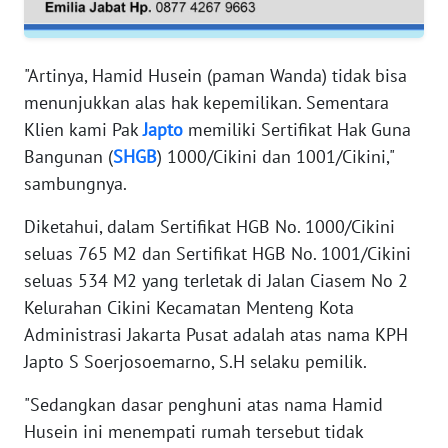
RIAU
WN
"Artinya, Hamid Husein (paman Wanda) tidak bisa
SERAMBI
menunjukkan alas hak kepemilikan. Sementara
Klien kami Pak
Japto
memiliki Sertifikat Hak Guna
WN
Bangunan (
SHGB
) 1000/Cikini dan 1001/Cikini,"
JAMBI
sambungnya.
WN
Diketahui, dalam Sertifikat HGB No. 1000/Cikini
SULTRA
seluas 765 M2 dan Sertifikat HGB No. 1001/Cikini
seluas 534 M2 yang terletak di Jalan Ciasem No 2
WN
NTB
Kelurahan Cikini Kecamatan Menteng Kota
Administrasi Jakarta Pusat adalah atas nama KPH
WN
Japto S Soerjosoemarno, S.H selaku pemilik.
SULTENG
"Sedangkan dasar penghuni atas nama Hamid
Husein ini menempati rumah tersebut tidak
WN