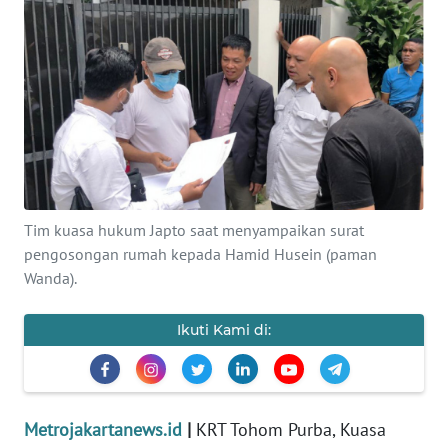
Informasi
INDEKS
BERITA
KONTAK
KAMI
INFO
Tim kuasa hukum Japto saat menyampaikan surat
IKLAN
pengosongan rumah kepada Hamid Husein (paman
Wanda).
TENTANG
KAMI
Ikuti Kami di:
PEDOMAN
MEDIA
SIBER
Metrojakartanews.id
|
KRT Tohom Purba, Kuasa