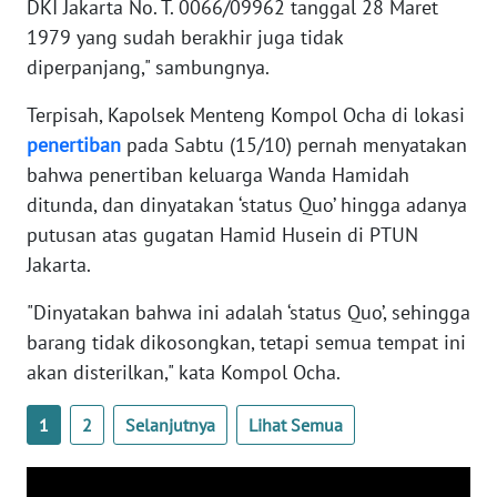
DKI Jakarta No. T. 0066/09962 tanggal 28 Maret
1979 yang sudah berakhir juga tidak
WN
diperpanjang," sambungnya.
NUSANTARA
Terpisah, Kapolsek Menteng Kompol Ocha di lokasi
WN
penertiban
pada Sabtu (15/10) pernah menyatakan
JOGJA
bahwa penertiban keluarga Wanda Hamidah
ditunda, dan dinyatakan ‘status Quo’ hingga adanya
WN
putusan atas gugatan Hamid Husein di PTUN
JATIM
Jakarta.
WN
"Dinyatakan bahwa ini adalah ‘status Quo’, sehingga
BALI
barang tidak dikosongkan, tetapi semua tempat ini
akan disterilkan," kata Kompol Ocha.
WN
KALBAR
1
2
Selanjutnya
Lihat Semua
WN
KALTENG