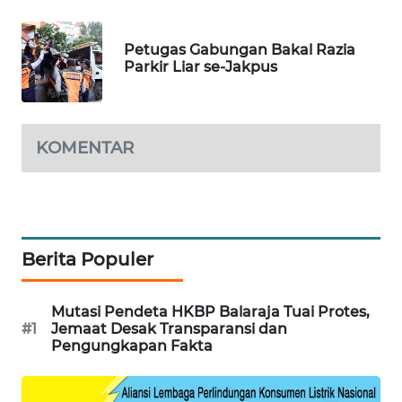
WN
SUMEDANG
Petugas Gabungan Bakal Razia
Parkir Liar se-Jakpus
WN
CIANJUR
KOMENTAR
WN
KEPULAUAN
SERIBU
WN
Berita Populer
TANGERANG
WN
Mutasi Pendeta HKBP Balaraja Tuai Protes,
BINJAI
#1
Jemaat Desak Transparansi dan
Pengungkapan Fakta
WN
CIREBON