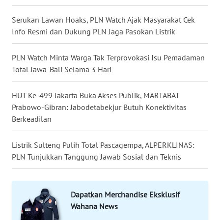
LANGKAT
Serukan Lawan Hoaks, PLN Watch Ajak Masyarakat Cek
WN
Info Resmi dan Dukung PLN Jaga Pasokan Listrik
TAPANULI
SELATAN
PLN Watch Minta Warga Tak Terprovokasi Isu Pemadaman
Total Jawa-Bali Selama 3 Hari
WN
TANJUNG
HUT Ke-499 Jakarta Buka Akses Publik, MARTABAT
LESUNG
Prabowo-Gibran: Jabodetabekjur Butuh Konektivitas
Berkeadilan
WN
KARO
Listrik Sulteng Pulih Total Pascagempa, ALPERKLINAS:
PLN Tunjukkan Tanggung Jawab Sosial dan Teknis
WN
SIMALUNGUN
Dapatkan Merchandise Eksklusif
WN
Wahana News
LABUHANBATU