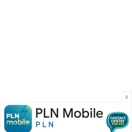
KONSUMEN
WAHANA
LISTRIK
WAHANA
TRAVEL
WAHANA
TV
WAHANANEWS
ID
X
WAHANANEWS
CO ID
WAHANANEWS
NET