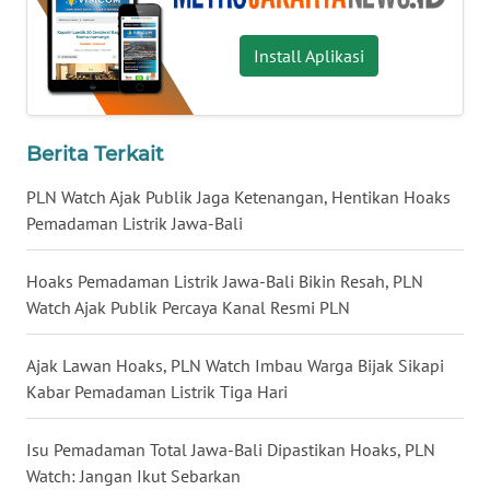
WN
Install Aplikasi
MALUKU
WN
Berita Terkait
MALUT
PLN Watch Ajak Publik Jaga Ketenangan, Hentikan Hoaks
WN
Pemadaman Listrik Jawa-Bali
DAIRI
Hoaks Pemadaman Listrik Jawa-Bali Bikin Resah, PLN
WN
Watch Ajak Publik Percaya Kanal Resmi PLN
DANAU
TOBA
Ajak Lawan Hoaks, PLN Watch Imbau Warga Bijak Sikapi
Kabar Pemadaman Listrik Tiga Hari
WN
NIAS
Isu Pemadaman Total Jawa-Bali Dipastikan Hoaks, PLN
Watch: Jangan Ikut Sebarkan
WN