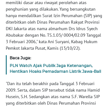
SULBAR
memiliki dasar atau riwayat perolehan atas
penghunian yang dilakukan. Yang bersangkutan
WN
hanya mendalilkan Surat Izin Perumahan (SIP) yang
BABEL
diterbitkan oleh Dinas Perumahan Rakyat Provinsi
DKI Jakarta atas nama almarhum Drs Idrus Syech
WN
Abubakar dengan No. TS.1.03/ 0004/02.09 Tanggal
SUMBAR
3 Februari 2006," kata Ani Suryani, Kabag Hukum
Pemkot Jakarta Pusat, Kamis (13/10/22).
WN
SUMSEL
Baca Juga:
PLN Watch Ajak Publik Jaga Ketenangan,
WN
Hentikan Hoaks Pemadaman Listrik Jawa-Bali
BENGKULU
"Dan itu telah berakhir pada Tanggal 3 Februari
WN
2009. Serta, dalam SIP tersebut tidak nama Hamid
LAMPUNG
Husein, S.H. Sedangkan atas nama S.F. Warella SIP
yang diterbitkan oleh Dinas Perumahan Provinsi
WN
JATENG