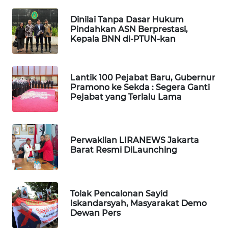
BEKASI
Dinilai Tanpa Dasar Hukum
Pindahkan ASN Berprestasi,
WN
Kepala BNN di-PTUN-kan
BOGOR
WN
Lantik 100 Pejabat Baru, Gubernur
DEPOK
Pramono ke Sekda : Segera Ganti
Pejabat yang Terlalu Lama
WN
TAPANULI
UTARA
Perwakilan LIRANEWS Jakarta
Barat Resmi DiLaunching
WN
SAMOSIR
Tolak Pencalonan Sayid
WN
Iskandarsyah, Masyarakat Demo
PADANG
Dewan Pers
LAWAS