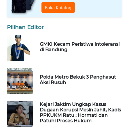
WN
Buka Katalog
TAPANULI
TENGAH
Pilihan Editor
WN DELI
SERDANG
GMKI Kecam Peristiwa Intoleransi
di Bandung
WN
TEBING
TINGGI
Polda Metro Bekuk 3 Penghasut
Aksi Rusuh
WN
PAKPAK
Kejari Jaktim Ungkap Kasus
WN
Dugaan Korupsi Mesin Jahit, Kadis
KARAWANG
PPKUKM Ratu : Hormati dan
Patuhi Proses Hukum
WN