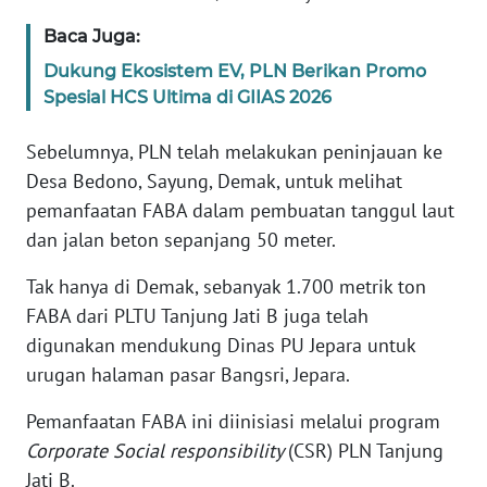
SULBAR
Baca Juga:
WN
Dukung Ekosistem EV, PLN Berikan Promo
BABEL
Spesial HCS Ultima di GIIAS 2026
WN
Sebelumnya, PLN telah melakukan peninjauan ke
SUMBAR
Desa Bedono, Sayung, Demak, untuk melihat
pemanfaatan FABA dalam pembuatan tanggul laut
WN
dan jalan beton sepanjang 50 meter.
SUMSEL
Tak hanya di Demak, sebanyak 1.700 metrik ton
WN
FABA dari PLTU Tanjung Jati B juga telah
BENGKULU
digunakan mendukung Dinas PU Jepara untuk
urugan halaman pasar Bangsri, Jepara.
WN
LAMPUNG
Pemanfaatan FABA ini diinisiasi melalui program
Corporate Social
responsibility
(CSR) PLN Tanjung
WN
Jati B.
JATENG