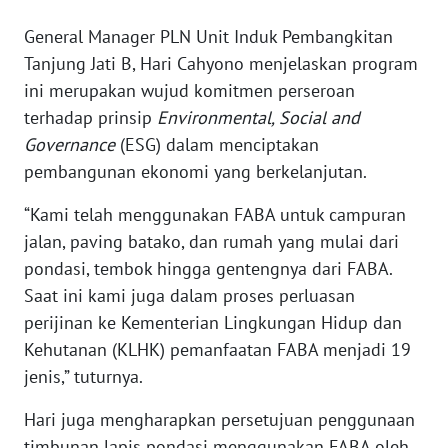
General Manager PLN Unit Induk Pembangkitan
WN
Tanjung Jati B, Hari Cahyono menjelaskan program
NUSANTARA
ini merupakan wujud komitmen perseroan
terhadap prinsip
Environmental, Social and
WN
Governance
(ESG) dalam menciptakan
JOGJA
pembangunan ekonomi yang berkelanjutan.
WN
“Kami telah menggunakan FABA untuk campuran
JATIM
jalan, paving batako, dan rumah yang mulai dari
pondasi, tembok hingga gentengnya dari FABA.
WN
Saat ini kami juga dalam proses perluasan
BALI
perijinan ke Kementerian Lingkungan Hidup dan
Kehutanan (KLHK) pemanfaatan FABA menjadi 19
WN
KALBAR
jenis,” tuturnya.
Hari juga mengharapkan persetujuan penggunaan
WN
KALTENG
timbunan lapis pondasi menggunakan FABA oleh