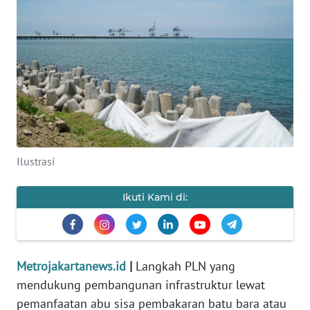
Informasi
INDEKS
BERITA
KONTAK
KAMI
INFO
Ilustrasi
IKLAN
Ikuti Kami di:
TENTANG
KAMI
PEDOMAN
Metrojakartanews.id
|
Langkah PLN yang
MEDIA
mendukung pembangunan infrastruktur lewat
SIBER
pemanfaatan abu sisa pembakaran batu bara atau