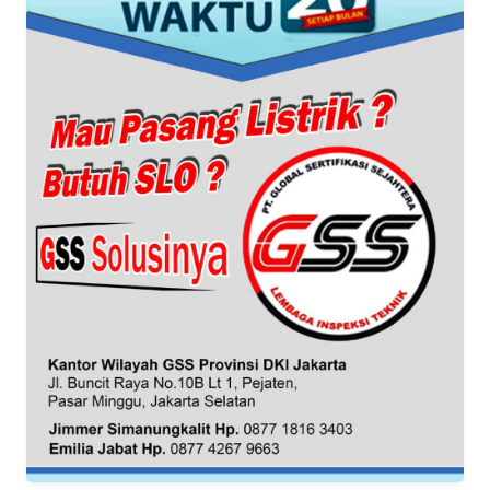
WN
BANTEN
WN
NTT
WN
KEPRI
WN
PAPUA
WN
PAPUA
BARAT
WN