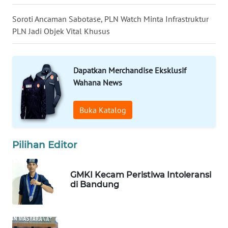
WN
Soroti Ancaman Sabotase, PLN Watch Minta Infrastruktur
TAPANULI
PLN Jadi Objek Vital Khusus
TENGAH
WN DELI
Dapatkan Merchandise Eksklusif
SERDANG
Wahana News
WN
TEBING
Buka Katalog
TINGGI
Pilihan Editor
WN
PAKPAK
GMKI Kecam Peristiwa Intoleransi
di Bandung
WN
KARAWANG
WN