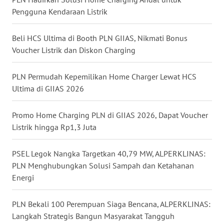
LANGKAT
Pengguna Kendaraan Listrik
WN
Beli HCS Ultima di Booth PLN GIIAS, Nikmati Bonus
TAPANULI
Voucher Listrik dan Diskon Charging
SELATAN
PLN Permudah Kepemilikan Home Charger Lewat HCS
WN
Ultima di GIIAS 2026
TANJUNG
LESUNG
Promo Home Charging PLN di GIIAS 2026, Dapat Voucher
WN
Listrik hingga Rp1,3 Juta
KARO
PSEL Legok Nangka Targetkan 40,79 MW, ALPERKLINAS:
WN
PLN Menghubungkan Solusi Sampah dan Ketahanan
SIMALUNGUN
Energi
WN
PLN Bekali 100 Perempuan Siaga Bencana, ALPERKLINAS:
LABUHANBATU
Langkah Strategis Bangun Masyarakat Tangguh