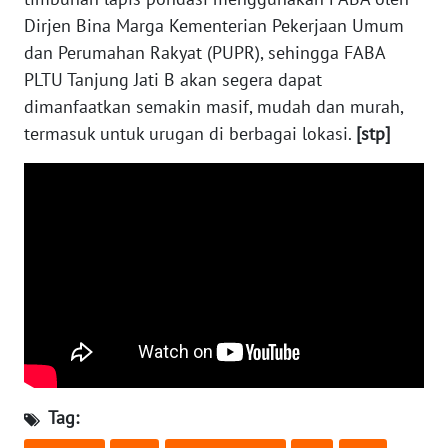
Dirjen Bina Marga Kementerian Pekerjaan Umum
WN
dan Perumahan Rakyat (PUPR), sehingga FABA
KALTARA
PLTU Tanjung Jati B akan segera dapat
dimanfaatkan semakin masif, mudah dan murah,
WN
termasuk untuk urugan di berbagai lokasi.
[stp]
KALSEL
WN
KALTIM
WN
SULSEL
WN
GORONTALO
Tag:
WN
SULUT