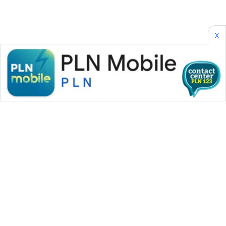
WAHANA
X
SPORT
WAHANA
UMKM
WAHANA
SELEB
WAHANA
PERSONA
WAHANA
OTOMOTIF
WAHANA
WAHANA MEDIA GROUP
HEALTH