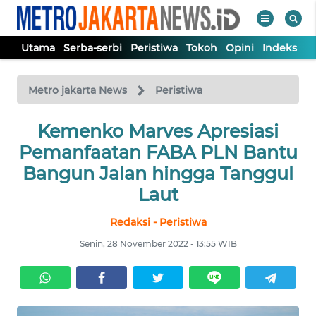
Utama
Serba-serbi
Peristiwa
Tokoh
Opini
Indeks
WAHANA
Tutup
TV
Metro jakarta News
Peristiwa
UTAMA
Kemenko Marves Apresiasi
Pemanfaatan FABA PLN Bantu
SERBA-
Bangun Jalan hingga Tanggul
SERBI
Laut
Redaksi - Peristiwa
PERISTIWA
Senin, 28 November 2022 - 13:55 WIB
TOKOH
OPINI