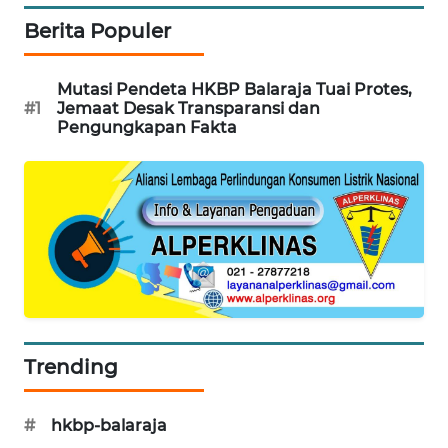
Berita Populer
WN
INDRAMAYU
Mutasi Pendeta HKBP Balaraja Tuai Protes,
#1
Jemaat Desak Transparansi dan
WN
Pengungkapan Fakta
KUNINGAN
WN
MAJALENGKA
WN
SUBANG
WN
SUKABUMI
Trending
WN
#
hkbp-balaraja
PURWAKARTA