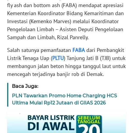
fly ash dan bottom ash (FABA) mendapat apresiasi
REDAKSI
Kementerian Koordinator Bidang Kemaritiman dan
Investasi (Kemenko Marves) melalui Koordinator
KARIR
Pengelolaan Limbah – Asisten Deputi Pengelolaan
Sampah dan Limbah, Rizal Panrelly.
DISCLAIMER
Salah satunya pemanfaatan
FABA
dari Pembangkit
Wahana
Listrik Tenaga Uap (
PLTU
) Tanjung Jati B (TJB) untuk
News
Regional
membangun jalan beton hingga tanggul laut untuk
mencegah terjadinya banjir rob di Demak.
WN
Baca Juga:
SUMUT
PLN Tawarkan Promo Home Charging HCS
WN
Ultima Mulai Rp12 Jutaan di GIIAS 2026
JAKARTA
WN
JABAR