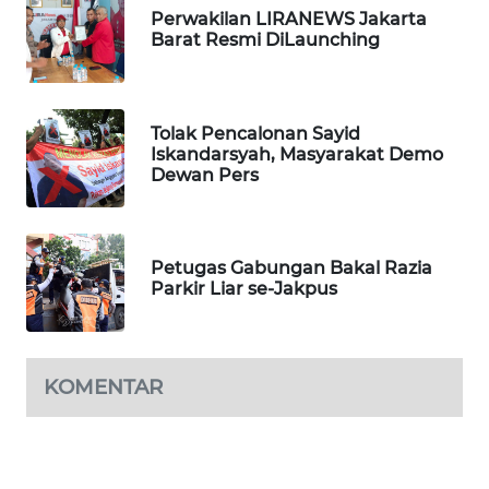
Perwakilan LIRANEWS Jakarta
WN
Barat Resmi DiLaunching
SUMEDANG
WN
Tolak Pencalonan Sayid
CIANJUR
Iskandarsyah, Masyarakat Demo
Dewan Pers
WN
KEPULAUAN
SERIBU
Petugas Gabungan Bakal Razia
Parkir Liar se-Jakpus
WN
TANGERANG
WN
KOMENTAR
BINJAI
WN
CIREBON