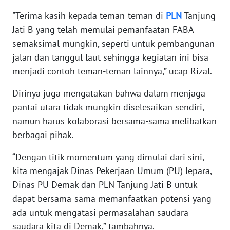
RIAU
"Terima kasih kepada teman-teman di
PLN
Tanjung
Jati B yang telah memulai pemanfaatan FABA
WN
SERAMBI
semaksimal mungkin, seperti untuk pembangunan
jalan dan tanggul laut sehingga kegiatan ini bisa
WN
menjadi contoh teman-teman lainnya,” ucap Rizal.
JAMBI
Dirinya juga mengatakan bahwa dalam menjaga
pantai utara tidak mungkin diselesaikan sendiri,
WN
SULTRA
namun harus kolaborasi bersama-sama melibatkan
berbagai pihak.
WN
NTB
“Dengan titik momentum yang dimulai dari sini,
kita mengajak Dinas Pekerjaan Umum (PU) Jepara,
WN
Dinas PU Demak dan PLN Tanjung Jati B untuk
SULTENG
dapat bersama-sama memanfaatkan potensi yang
ada untuk mengatasi permasalahan saudara-
WN
saudara kita di Demak,” tambahnya.