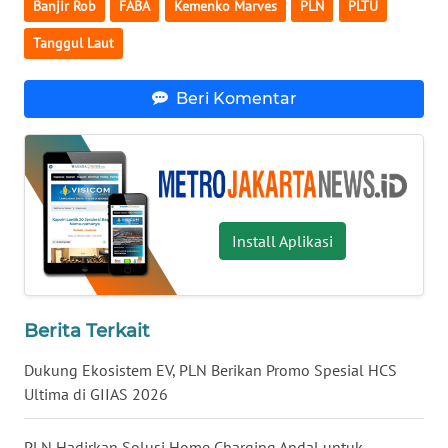
Banjir Rob
FABA
Kemenko Marves
PLN
PLTU
Tanggul Laut
WN
MALUKU
Beri Komentar
WN
MALUT
WN
DAIRI
Install Aplikasi
WN
DANAU
TOBA
Berita Terkait
WN
Dukung Ekosistem EV, PLN Berikan Promo Spesial HCS
NIAS
Ultima di GIIAS 2026
WN
PLN Hadirkan Solusi Home Charging Andal untuk