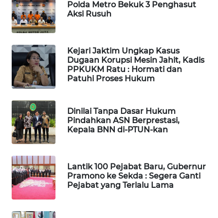
Polda Metro Bekuk 3 Penghasut
BEKASI
Aksi Rusuh
WN
BOGOR
Kejari Jaktim Ungkap Kasus
Dugaan Korupsi Mesin Jahit, Kadis
WN
PPKUKM Ratu : Hormati dan
DEPOK
Patuhi Proses Hukum
WN
Dinilai Tanpa Dasar Hukum
TAPANULI
Pindahkan ASN Berprestasi,
UTARA
Kepala BNN di-PTUN-kan
WN
SAMOSIR
Lantik 100 Pejabat Baru, Gubernur
Pramono ke Sekda : Segera Ganti
Pejabat yang Terlalu Lama
WN
PADANG
LAWAS