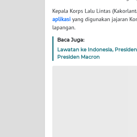
WN
BANTEN
Kepala Korps Lalu Lintas (Kakorlant
aplikasi
yang digunakan jajaran Ko
WN
lapangan.
NTT
Baca Juga:
WN
Lawatan ke Indonesia, Presid
KEPRI
Presiden Macron
WN
PAPUA
WN
PAPUA
BARAT
WN
RIAU