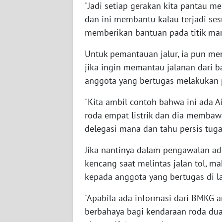
"Jadi setiap gerakan kita pantau 
WN
dan ini membantu kalau terjadi ses
NUSANTARA
memberikan bantuan pada titik man
WN
Untuk pemantauan jalur, ia pun me
JOGJA
jika ingin memantau jalanan dari ban
anggota yang bertugas melakukan 
WN
JATIM
"Kita ambil contoh bahwa ini ada 
roda empat listrik dan dia membawa 
WN
delegasi mana dan tahu persis tuga
BALI
Jika nantinya dalam pengawalan ad
WN
kencang saat melintas jalan tol, m
KALBAR
kepada anggota yang bertugas di 
WN
"Apabila ada informasi dari BMKG an
KALTENG
berbahaya bagi kendaraan roda dua