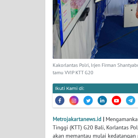
KARIR
DISCLAIMER
Wahana
News
Regional
Kakorlantas Polri, Irjen Firman Shantya
WN
tamu VVIP KTT G20
SUMUT
Ikuti Kami di:
WN
JAKARTA
WN
Metrojakartanews.id
|
Mengamankan j
JABAR
Tinggi (KTT) G20 Bali, Korlantas Po
akan memantau mulai kedatangan p