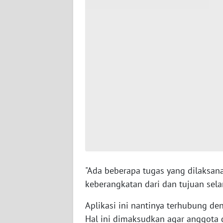
WN
SERAMBI
WN
JAMBI
WN
SULTRA
WN
NTB
WN
"Ada beberapa tugas yang dilaksana
SULTENG
keberangkatan dari dan tujuan sela
WN
Aplikasi ini nantinya terhubung d
SULBAR
Hal ini dimaksudkan agar anggota 