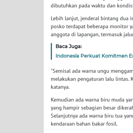
dibutuhkan pada waktu dan kondisi
WN
BABEL
Lebih lanjut, jenderal bintang dua 
posko terdapat beberapa monitor y
WN
anggota di lapangan, termasuk jalu
SUMBAR
Baca Juga:
WN
Indonesia Perkuat Komitmen Ene
SUMSEL
"Semisal ada warna ungu menggamba
WN
melakukan pengaturan lalu lintas. 
BENGKULU
katanya.
WN
Kemudian ada warna biru muda yan
LAMPUNG
yang hampir sebagian besar dikera
Selanjutnya ada warna biru tua 
WN
JATENG
kendaraan bahan bakar fosil.