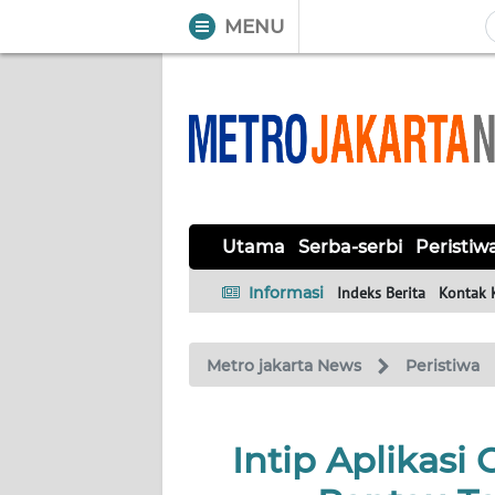
MENU
WAHANA
Tutup
TV
UTAMA
SERBA-
Utama
Serba-serbi
Peristiw
SERBI
Informasi
Indeks Berita
Kontak 
PERISTIWA
Metro jakarta News
Peristiwa
TOKOH
OPINI
Intip Aplikasi
Informasi