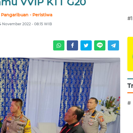
amu VVIP KTT G20
 Pangaribuan - Peristiwa
#1
14 November 2022 - 08:15 WIB
T
#