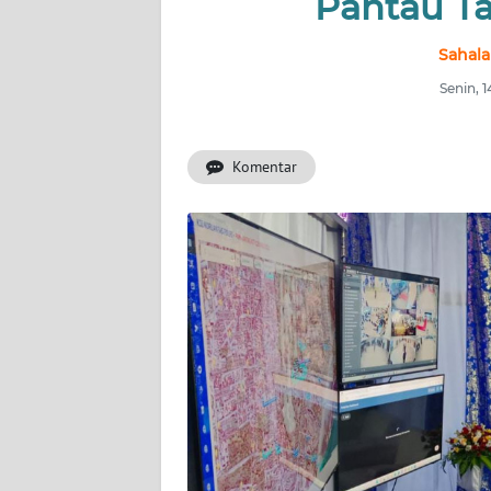
Pantau T
INDEKS
Sahala
BERITA
Senin, 
KONTAK
KAMI
Komentar
INFO
IKLAN
TENTANG
KAMI
PEDOMAN
MEDIA
SIBER
REDAKSI