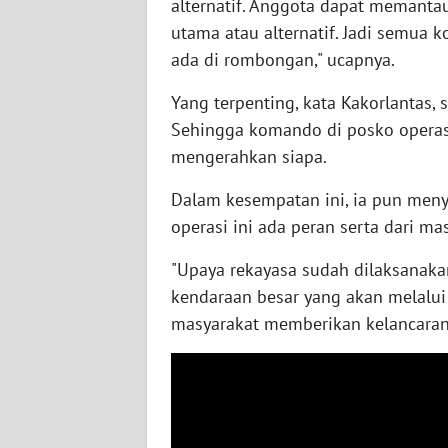
alternatif. Anggota dapat memanta
WN
utama atau alternatif. Jadi semu
KALTARA
ada di rombongan," ucapnya.
WN
Yang terpenting, kata Kakorlantas, 
KALSEL
Sehingga komando di posko opera
mengerahkan siapa.
WN
KALTIM
Dalam kesempatan ini, ia pun men
operasi ini ada peran serta dari ma
WN
SULSEL
"Upaya rekayasa sudah dilaksanak
kendaraan besar yang akan melalui 
WN
masyarakat memberikan kelancaran,
GORONTALO
WN
SULUT