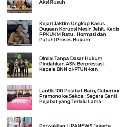
Aksi Rusuh
LANGKAT
WN
TAPANULI
Kejari Jaktim Ungkap Kasus
Dugaan Korupsi Mesin Jahit, Kadis
SELATAN
PPKUKM Ratu : Hormati dan
Patuhi Proses Hukum
WN
TANJUNG
LESUNG
Dinilai Tanpa Dasar Hukum
Pindahkan ASN Berprestasi,
Kepala BNN di-PTUN-kan
WN
KARO
Lantik 100 Pejabat Baru, Gubernur
WN
Pramono ke Sekda : Segera Ganti
SIMALUNGUN
Pejabat yang Terlalu Lama
WN
LABUHANBATU
Perwakilan LIRANEWS Jakarta