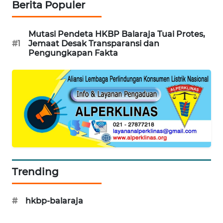
Berita Populer
BEKASI
WN
Mutasi Pendeta HKBP Balaraja Tuai Protes,
BOGOR
#1
Jemaat Desak Transparansi dan
Pengungkapan Fakta
WN
DEPOK
WN
TAPANULI
UTARA
WN
SAMOSIR
Trending
WN
PADANG
#
hkbp-balaraja
LAWAS