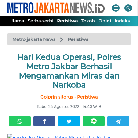
Utama
Serba-serbi
Peristiwa
Tokoh
Opini
Indeks
WAHANA
Tutup
TV
Metro jakarta News
Peristiwa
UTAMA
Hari Kedua Operasi, Polres
Metro Jakbar Berhasil
SERBA-
Mengamankan Miras dan
SERBI
Narkoba
Golprin sitorus - Peristiwa
PERISTIWA
Rabu, 24 Agustus 2022 - 14:40 WIB
TOKOH
OPINI