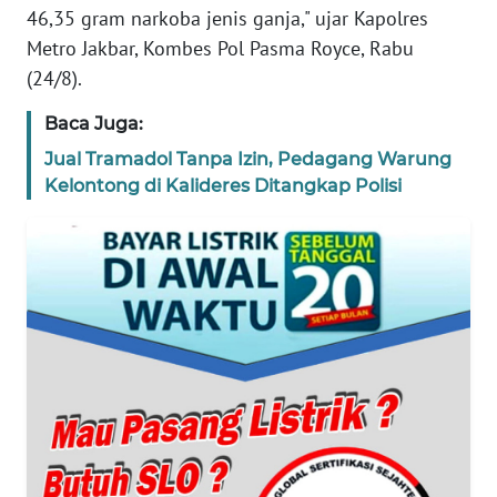
46,35 gram narkoba jenis ganja," ujar Kapolres
REDAKSI
Metro Jakbar, Kombes Pol Pasma Royce, Rabu
(24/8).
KARIR
Baca Juga:
DISCLAIMER
Jual Tramadol Tanpa Izin, Pedagang Warung
Kelontong di Kalideres Ditangkap Polisi
Wahana
News
Regional
WN
SUMUT
WN
JAKARTA
WN
JABAR