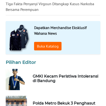
Tiga Fakta Penyanyi Virgoun Ditangkap Kasus Narkoba
Bersama Perempuan
WN
MALUKU
Dapatkan Merchandise Eksklusif
WN
MALUT
Wahana News
WN
Buka Katalog
DAIRI
Pilihan Editor
WN
DANAU
TOBA
GMKI Kecam Peristiwa Intoleransi
di Bandung
WN
NIAS
WN
Polda Metro Bekuk 3 Penghasut