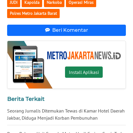
JUDI
Kapolda
Narkoba
Operasi Miras
Polres Metro Jakarta Barat
WN
NUSANTARA
Beri Komentar
WN
JOGJA
WN
JATIM
Install Aplikasi
WN
BALI
Berita Terkait
WN
KALBAR
Seorang Jurnalis Ditemukan Tewas di Kamar Hotel Daerah
Jakbar, Diduga Menjadi Korban Pembunuhan
WN
KALTENG