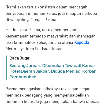
RIAU
"Kami akan terus konsisten dalam mencegah
penyebaran minuman keras, judi maupun narkoba
WN
SERAMBI
di wilayahnya," tegas Pasma.
Hal ini, kata Pasma, untuk memberikan
WN
kenyamanan terhadap masyarakat dan mencegah
JAMBI
aksi kriminalitas sebagaimana atensi
Kapolda
Metro Jaya Irjen Pol Fadil Imran.
WN
SULTRA
Baca Juga:
Seorang Jurnalis Ditemukan Tewas di Kamar
WN
NTB
Hotel Daerah Jakbar, Diduga Menjadi Korban
Pembunuhan
WN
Pasma menegaskan, pihaknya tak segan-segan
SULTENG
menindak pedagang yang memperjualbelikan
WN
minuman keras. Ia juga mengatakan bahwa operasi