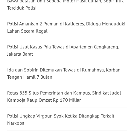
Bawa Belasan Unit Sepeda Motor Hasil Curian, Sopir Truk
Terciduk Polisi
WN
KALTARA
Polisi Amankan 2 Preman di Kalideres, Diduga Menduduki
Lahan Secara Ilegal
WN
KALSEL
Polisi Usut Kasus Pria Tewas di Apartemen Cengkareng,
Jakarta Barat
WN
KALTIM
Ida dan Sobirin Ditemukan Tewas di Rumahnya, Korban
Tengah Hamil 7 Bulan
WN
SULSEL
Retas 855 Situs Pemerintah dan Kampus, Sindikat Judol
Kamboja Raup Omzet Rp 170 Miliar
WN
GORONTALO
Polisi Ungkap Virgoun Syok Ketika Ditangkap Terkait
Narkoba
WN
SULUT