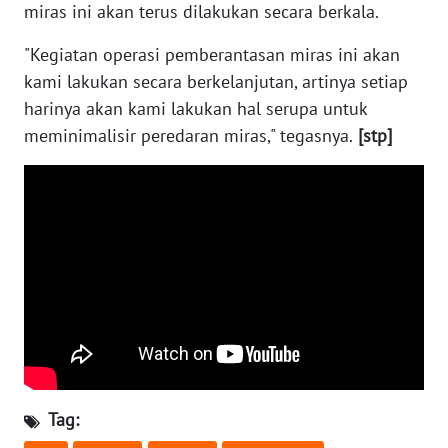
SULBAR
miras ini akan terus dilakukan secara berkala.
"Kegiatan operasi pemberantasan miras ini akan
WN
BABEL
kami lakukan secara berkelanjutan, artinya setiap
harinya akan kami lakukan hal serupa untuk
WN
meminimalisir peredaran miras," tegasnya.
[stp]
SUMBAR
WN
SUMSEL
WN
BENGKULU
WN
LAMPUNG
Tag:
WN
JATENG