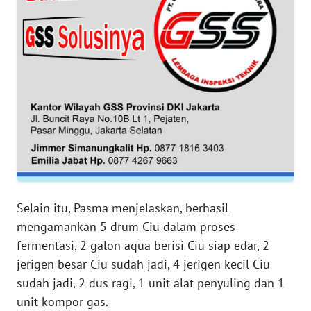
WN
BANTEN
WN
NTT
WN
KEPRI
WN
PAPUA
Selain itu, Pasma menjelaskan, berhasil
mengamankan 5 drum Ciu dalam proses
WN
fermentasi, 2 galon aqua berisi Ciu siap edar, 2
PAPUA
jerigen besar Ciu sudah jadi, 4 jerigen kecil Ciu
BARAT
sudah jadi, 2 dus ragi, 1 unit alat penyuling dan 1
unit kompor gas.
WN