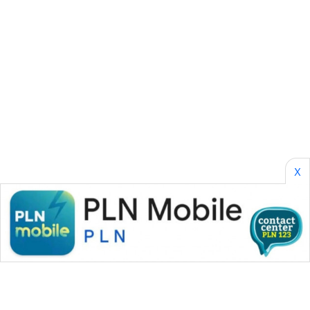
BORNEO
Wahana
Media
Group
WAHANA
NEWS
WAHANA
TANI
X
WAHANA
ADVOKAT
WAHANA
INFRASTRUKTUR
WAHANA