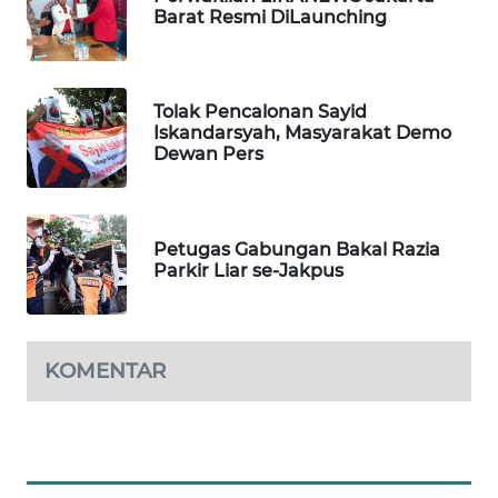
Barat Resmi DiLaunching
WN
TAPANULI
TENGAH
Tolak Pencalonan Sayid
Iskandarsyah, Masyarakat Demo
WN DELI
Dewan Pers
SERDANG
WN
TEBING
Petugas Gabungan Bakal Razia
TINGGI
Parkir Liar se-Jakpus
WN
PAKPAK
KOMENTAR
WN
KARAWANG
WN