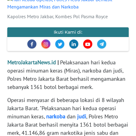
Informasi
Kapolres Metro Jakbar, Kombes Pol Pasma Royce
INDEKS
BERITA
Ikuti Kami di:
KONTAK
KAMI
MetroJakartaNews.id
|
Pelaksanaan hari kedua
INFO
operasi minuman keras (Miras), narkoba dan judi,
IKLAN
Polres Metro Jakarta Barat berhasil mengamankan
sebanyak 1361 botol berbagai merk.
TENTANG
KAMI
Operasi menyasar di beberapa lokasi di 8 wilayah
Jakarta Barat. "Pelaksanaan hari kedua operasi
PEDOMAN
minuman keras,
narkoba
dan
judi
, Polres Metro
MEDIA
Jakarta Barat berhasil menyita 1361 botol berbagai
SIBER
merk, 41.146,86 gram narkotika jenis sabu dan