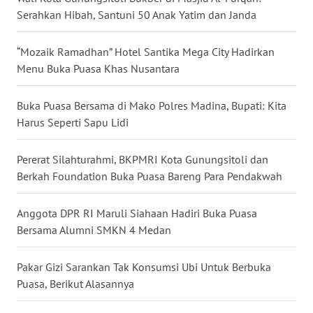
Serahkan Hibah, Santuni 50 Anak Yatim dan Janda
WN
MALUKU
“Mozaik Ramadhan” Hotel Santika Mega City Hadirkan
Menu Buka Puasa Khas Nusantara
WN
MALUT
Buka Puasa Bersama di Mako Polres Madina, Bupati: Kita
Harus Seperti Sapu Lidi
WN
DAIRI
Pererat Silahturahmi, BKPMRI Kota Gunungsitoli dan
Berkah Foundation Buka Puasa Bareng Para Pendakwah
WN
DANAU
Anggota DPR RI Maruli Siahaan Hadiri Buka Puasa
TOBA
Bersama Alumni SMKN 4 Medan
WN
Pakar Gizi Sarankan Tak Konsumsi Ubi Untuk Berbuka
NIAS
Puasa, Berikut Alasannya
WN