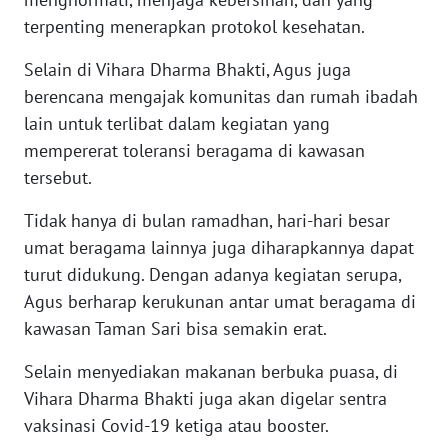
SULBAR
terpenting menerapkan protokol kesehatan.
WN
Selain di Vihara Dharma Bhakti, Agus juga
BABEL
berencana mengajak komunitas dan rumah ibadah
lain untuk terlibat dalam kegiatan yang
WN
mempererat toleransi beragama di kawasan
SUMBAR
tersebut.
WN
Tidak hanya di bulan ramadhan, hari-hari besar
SUMSEL
umat beragama lainnya juga diharapkannya dapat
turut didukung. Dengan adanya kegiatan serupa,
WN
BENGKULU
Agus berharap kerukunan antar umat beragama di
kawasan Taman Sari bisa semakin erat.
WN
Selain menyediakan makanan berbuka puasa, di
LAMPUNG
Vihara Dharma Bhakti juga akan digelar sentra
vaksinasi Covid-19 ketiga atau booster.
WN
JATENG