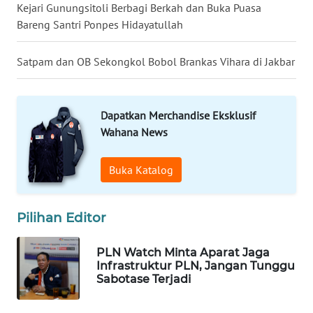
LANGKAT
Kejari Gunungsitoli Berbagi Berkah dan Buka Puasa
Bareng Santri Ponpes Hidayatullah
WN
TAPANULI
Satpam dan OB Sekongkol Bobol Brankas Vihara di Jakbar
SELATAN
WN
Dapatkan Merchandise Eksklusif
TANJUNG
Wahana News
LESUNG
Buka Katalog
WN
KARO
Pilihan Editor
WN
SIMALUNGUN
PLN Watch Minta Aparat Jaga
Infrastruktur PLN, Jangan Tunggu
Sabotase Terjadi
WN
LABUHANBATU