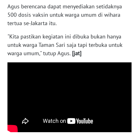
Agus berencana dapat menyediakan setidaknya
500 dosis vaksin untuk warga umum di wihara
WN
tertua se-Jakarta itu.
NUSANTARA
"Kita pastikan kegiatan ini dibuka bukan hanya
WN
untuk warga Taman Sari saja tapi terbuka untuk
JOGJA
warga umum," tutup Agus.
[jat]
WN
JATIM
WN
BALI
WN
KALBAR
WN
KALTENG