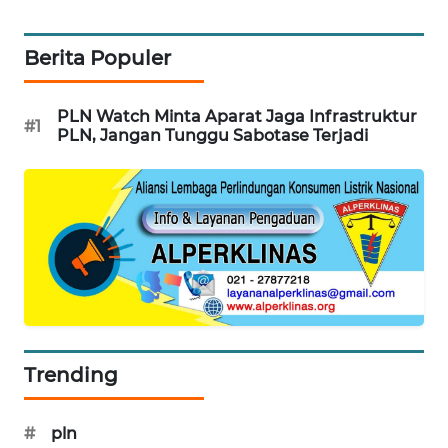
WN
SUMEDANG
Berita Populer
WN
PLN Watch Minta Aparat Jaga Infrastruktur
CIANJUR
#1
PLN, Jangan Tunggu Sabotase Terjadi
WN
KEPULAUAN
SERIBU
WN
TANGERANG
WN
BINJAI
Trending
WN
#
pln
CIREBON