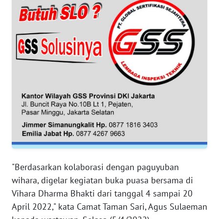
WN
BANTEN
WN
NTT
WN
KEPRI
WN
PAPUA
WN
"Berdasarkan kolaborasi dengan paguyuban
PAPUA
wihara, digelar kegiatan buka puasa bersama di
BARAT
Vihara Dharma Bhakti dari tanggal 4 sampai 20
April 2022," kata Camat Taman Sari, Agus Sulaeman
WN