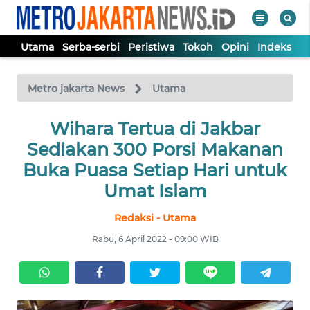
Utama
Serba-serbi
Peristiwa
Tokoh
Opini
Indeks
WAHANA
Tutup
TV
Metro jakarta News
Utama
UTAMA
Wihara Tertua di Jakbar
Sediakan 300 Porsi Makanan
SERBA-
Buka Puasa Setiap Hari untuk
SERBI
Umat Islam
Redaksi - Utama
PERISTIWA
Rabu, 6 April 2022 - 09:00 WIB
TOKOH
OPINI