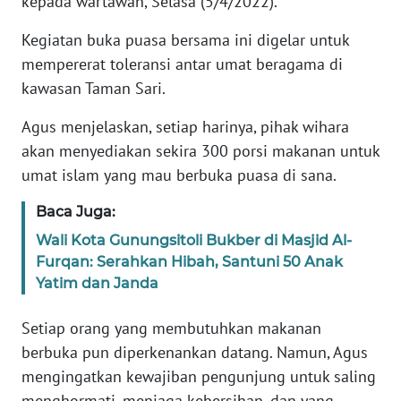
kepada wartawan, Selasa (5/4/2022).
RIAU
Kegiatan buka puasa bersama ini digelar untuk
WN
mempererat toleransi antar umat beragama di
SERAMBI
kawasan Taman Sari.
WN
Agus menjelaskan, setiap harinya, pihak wihara
JAMBI
akan menyediakan sekira 300 porsi makanan untuk
umat islam yang mau berbuka puasa di sana.
WN
SULTRA
Baca Juga:
Wali Kota Gunungsitoli Bukber di Masjid Al-
WN
Furqan: Serahkan Hibah, Santuni 50 Anak
NTB
Yatim dan Janda
WN
Setiap orang yang membutuhkan makanan
SULTENG
berbuka pun diperkenankan datang. Namun, Agus
mengingatkan kewajiban pengunjung untuk saling
WN
menghormati, menjaga kebersihan, dan yang