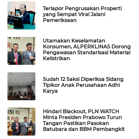
WN
Terlapor Pengrusakan Properti
yang Sempat Viral Jalani
TAPANULI
Pemeriksaan
TENGAH
WN DELI
Utamakan Keselamatan
SERDANG
Konsumen, ALPERKLINAS Dorong
Pengawasan Standarisasi Material
Kelistrikan
WN
TEBING
TINGGI
Sudah 12 Saksi Diperiksa Sidang
Tipikor Anak Perusahaan Adhi
WN
Karya
PAKPAK
Hindari Blackout, PLN WATCH
WN
Minta Presiden Prabowo Turun
KARAWANG
Tangan Pastikan Pasokan
Batubara dan BBM Pembangkit
WN