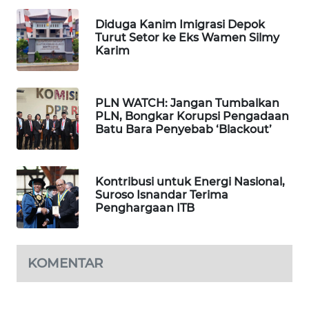
BEKASI
Diduga Kanim Imigrasi Depok
Turut Setor ke Eks Wamen Silmy
WN
Karim
BOGOR
WN
PLN WATCH: Jangan Tumbalkan
DEPOK
PLN, Bongkar Korupsi Pengadaan
Batu Bara Penyebab ‘Blackout’
WN
TAPANULI
UTARA
Kontribusi untuk Energi Nasional,
Suroso Isnandar Terima
Penghargaan ITB
WN
SAMOSIR
KOMENTAR
WN
PADANG
LAWAS