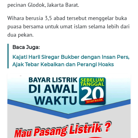
pecinan Glodok, Jakarta Barat.
REDAKSI
Wihara berusia 3,5 abad tersebut menggelar buka
KARIR
puasa bersama untuk umat islam selama lebih dari
dua pekan.
DISCLAIMER
Baca Juga:
Wahana
Kajati Harli Siregar Bukber dengan Insan Pers,
News
Ajak Tebar Kebaikan dan Perangi Hoaks
Regional
WN
SUMUT
WN
JAKARTA
WN
JABAR