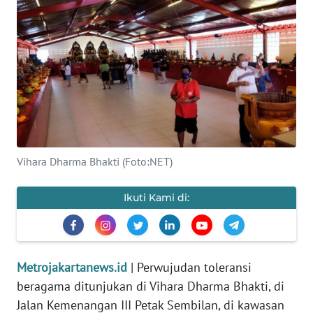
Informasi
INDEKS
BERITA
KONTAK
KAMI
INFO
Vihara Dharma Bhakti (Foto:NET)
IKLAN
Ikuti Kami di:
TENTANG
KAMI
PEDOMAN
Metrojakartanews.id
| Perwujudan toleransi
MEDIA
beragama ditunjukan di Vihara Dharma Bhakti, di
SIBER
Jalan Kemenangan III Petak Sembilan, di kawasan