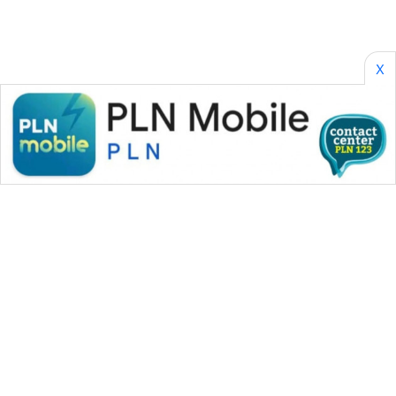
KONSUMEN
WAHANA
X
LISTRIK
WAHANA
TRAVEL
WAHANA
TV
WAHANANEWS
ID
WAHANANEWS
CO ID
WAHANANEWS
WAHANA MEDIA GROUP
NET