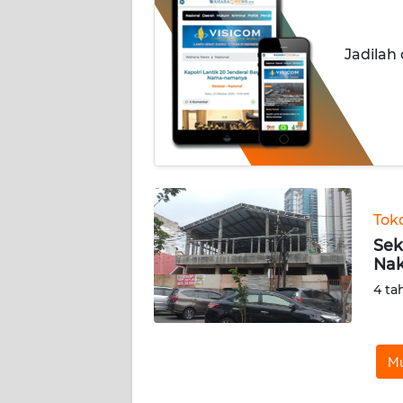
INDEKS
Jadilah
BERITA
KONTAK
KAMI
INFO
IKLAN
Tok
TENTANG
Sek
KAMI
Nak
4 ta
PEDOMAN
MEDIA
SIBER
Mu
REDAKSI