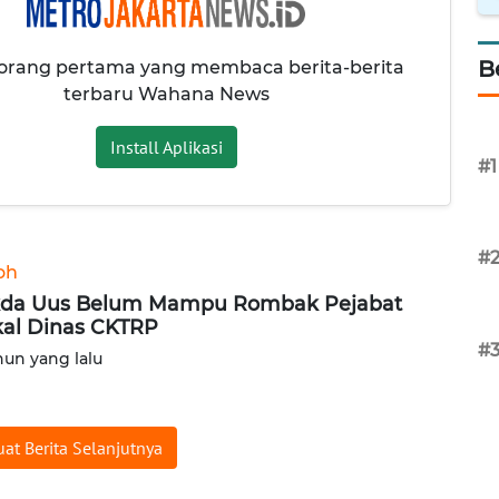
B
 orang pertama yang membaca berita-berita
terbaru Wahana News
Install Aplikasi
#1
#
oh
da Uus Belum Mampu Rombak Pejabat
al Dinas CKTRP
#
hun yang lalu
at Berita Selanjutnya