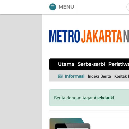
MENU
WAHANA
Tutup
TV
UTAMA
SERBA-
Utama
Serba-serbi
Peristiw
SERBI
Informasi
Indeks Berita
Kontak 
PERISTIWA
TOKOH
Berita dengan tagar
#sekdadki
OPINI
Informasi