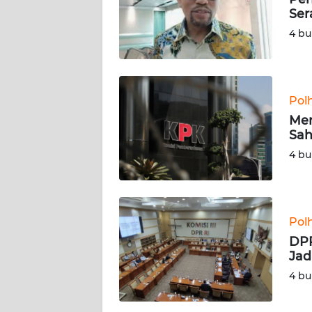
Ser
KARIR
4 bu
DISCLAIMER
Wahana
Pol
News
Men
Regional
Sah
4 bu
WN
SUMUT
WN
Pol
JAKARTA
DPR
Jad
WN
4 bu
JABAR