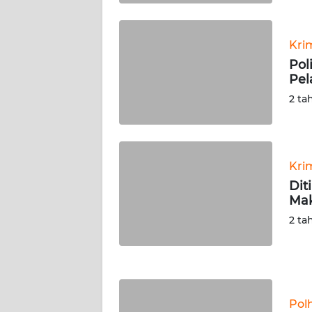
WN
KALTARA
Kri
WN
Pol
KALSEL
Pel
2 ta
WN
KALTIM
WN
Kri
SULSEL
Dit
Mak
WN
2 ta
GORONTALO
WN
SULUT
Pol