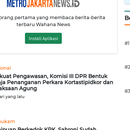
B
 orang pertama yang membaca berita-berita
terbaru Wahana News
Install Aplikasi
#1
#
ional
kuat Pengawasan, Komisi III DPR Bentuk
ja Penanganan Perkara Kortastipidkor dan
aksaan Agung
#
ari yang lalu
hukam
ipuan Berkedok KPK, Sahroni Sudah