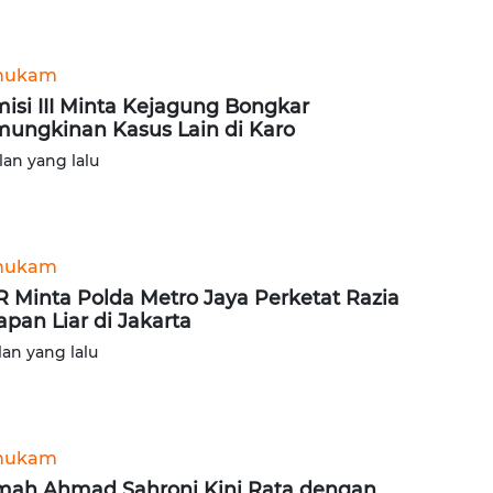
hukam
isi III Minta Kejagung Bongkar
ungkinan Kasus Lain di Karo
lan yang lalu
hukam
 Minta Polda Metro Jaya Perketat Razia
apan Liar di Jakarta
lan yang lalu
hukam
ah Ahmad Sahroni Kini Rata dengan