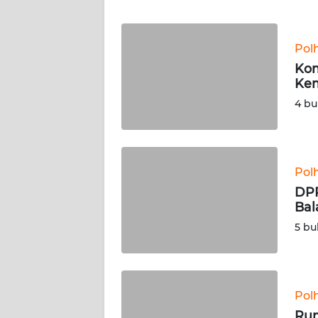
WN
BANTEN
Pol
WN
Kom
NTT
Kem
4 bu
WN
KEPRI
WN
Pol
PAPUA
DPR
Bal
WN
5 bu
PAPUA
BARAT
WN
Pol
RIAU
Rum