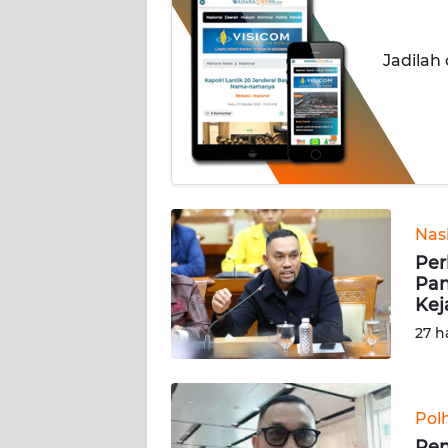
INDEKS
Jadilah
BERITA
KONTAK
KAMI
INFO
IKLAN
Nas
Per
TENTANG
Pan
KAMI
Kej
27 h
PEDOMAN
MEDIA
SIBER
Pol
REDAKSI
Pen