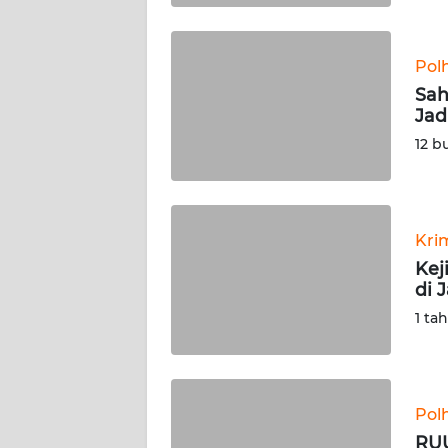
WN
BABEL
Pol
Sah
WN
Jad
SUMBAR
12 b
WN
SUMSEL
Kri
WN
BENGKULU
Kej
di 
WN
1 ta
LAMPUNG
WN
JATENG
Pol
RUU