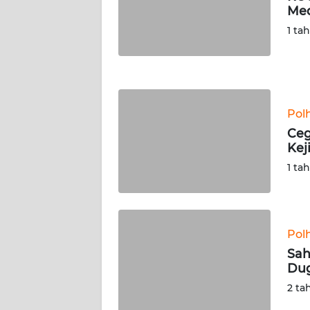
Med
WN
NUSANTARA
1 ta
WN
JOGJA
Pol
WN
JATIM
Ceg
Kej
WN
1 ta
BALI
WN
KALBAR
Pol
Sah
Dug
WN
KALTENG
2 ta