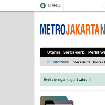
MENU
WAHANA
Tutup
TV
UTAMA
SERBA-
Utama
Serba-serbi
Peristiw
SERBI
Informasi
Indeks Berita
Kontak 
PERISTIWA
TOKOH
Berita dengan tagar
#sahroni
OPINI
Informasi