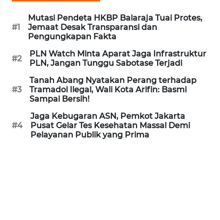
REDAKSI
Mutasi Pendeta HKBP Balaraja Tuai Protes,
#1
Jemaat Desak Transparansi dan
KARIR
Pengungkapan Fakta
PLN Watch Minta Aparat Jaga Infrastruktur
#2
DISCLAIMER
PLN, Jangan Tunggu Sabotase Terjadi
Tanah Abang Nyatakan Perang terhadap
Wahana
#3
Tramadol Ilegal, Wali Kota Arifin: Basmi
News
Sampai Bersih!
Regional
Jaga Kebugaran ASN, Pemkot Jakarta
#4
Pusat Gelar Tes Kesehatan Massal Demi
WN
Pelayanan Publik yang Prima
SUMUT
WN
JAKARTA
WN
JABAR