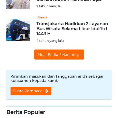
2 tahun yang lalu
Informasi
Utama
INDEKS
Transjakarta Hadirkan 2 Layanan
BERITA
Bus Wisata Selama Libur Idulfitri
1443 H
KONTAK
4 tahun yang lalu
KAMI
Muat Berita Selanjutnya
INFO
IKLAN
Kirimkan masukan dan tanggapan anda sebagai
TENTANG
konsumen kepada kami.
KAMI
Suara Pembaca
PEDOMAN
MEDIA
SIBER
Berita Populer