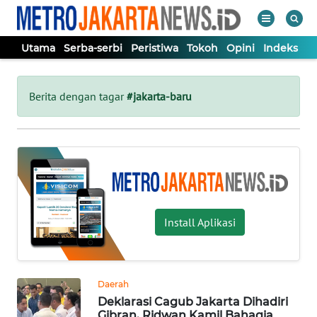
Utama
Serba-serbi
Peristiwa
Tokoh
Opini
Indeks
WAHANA
Tutup
TV
Berita dengan tagar
#jakarta-baru
UTAMA
SERBA-
SERBI
Install Aplikasi
PERISTIWA
TOKOH
Daerah
Deklarasi Cagub Jakarta Dihadiri
OPINI
Gibran, Ridwan Kamil Bahagia