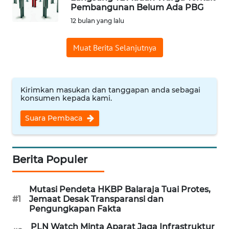
Pembangunan Belum Ada PBG
Informasi
12 bulan yang lalu
INDEKS
Muat Berita Selanjutnya
BERITA
KONTAK
KAMI
Kirimkan masukan dan tanggapan anda sebagai
konsumen kepada kami.
INFO
Suara Pembaca
IKLAN
TENTANG
Berita Populer
KAMI
Mutasi Pendeta HKBP Balaraja Tuai Protes,
PEDOMAN
#1
Jemaat Desak Transparansi dan
MEDIA
Pengungkapan Fakta
SIBER
PLN Watch Minta Aparat Jaga Infrastruktur