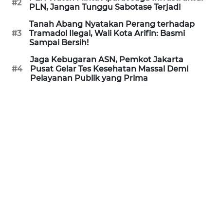
#2
PLN, Jangan Tunggu Sabotase Terjadi
REDAKSI
Tanah Abang Nyatakan Perang terhadap
#3
Tramadol Ilegal, Wali Kota Arifin: Basmi
KARIR
Sampai Bersih!
Jaga Kebugaran ASN, Pemkot Jakarta
DISCLAIMER
#4
Pusat Gelar Tes Kesehatan Massal Demi
Pelayanan Publik yang Prima
Wahana
News
Regional
WN
SUMUT
WN
JAKARTA
WN
JABAR