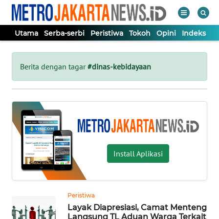
Utama
Serba-serbi
Peristiwa
Tokoh
Opini
Indeks
WAHANA
Tutup
TV
Berita dengan tagar
#dinas-kebidayaan
UTAMA
SERBA-
SERBI
Install Aplikasi
PERISTIWA
TOKOH
Peristiwa
Layak Diapresiasi, Camat Menteng
OPINI
Langsung TL Aduan Warga Terkait