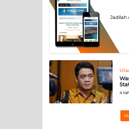
INDEKS
Jadilah
BERITA
KONTAK
KAMI
INFO
IKLAN
Ut
TENTANG
Wag
KAMI
Sta
4 ta
PEDOMAN
MEDIA
SIBER
Mu
REDAKSI