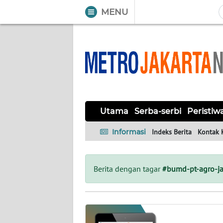
MENU
WAHANA
Tutup
TV
UTAMA
SERBA-
Utama
Serba-serbi
Peristiw
SERBI
Informasi
Indeks Berita
Kontak 
PERISTIWA
TOKOH
Berita dengan tagar
#bumd-pt-agro-j
OPINI
Informasi