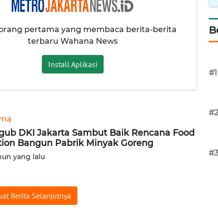
B
 orang pertama yang membaca berita-berita
terbaru Wahana News
Install Aplikasi
#1
#
ama
ub DKI Jakarta Sambut Baik Rencana Food
tion Bangun Pabrik Minyak Goreng
#
hun yang lalu
at Berita Selanjutnya