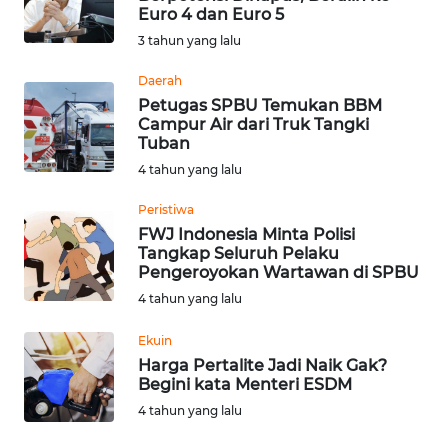
Euro 4 dan Euro 5
Informasi
3 tahun yang lalu
INDEKS
Daerah
BERITA
Petugas SPBU Temukan BBM
Campur Air dari Truk Tangki
Tuban
KONTAK
4 tahun yang lalu
KAMI
Peristiwa
INFO
FWJ Indonesia Minta Polisi
IKLAN
Tangkap Seluruh Pelaku
Pengeroyokan Wartawan di SPBU
TENTANG
4 tahun yang lalu
KAMI
Ekuin
Harga Pertalite Jadi Naik Gak?
PEDOMAN
Begini kata Menteri ESDM
MEDIA
4 tahun yang lalu
SIBER