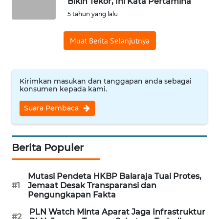
Bikin Tekor, Ini Kata Pertamina
5 tahun yang lalu
WN
BANTEN
Muat Berita Selanjutnya
WN
NTT
Kirimkan masukan dan tanggapan anda sebagai
konsumen kepada kami.
WN
KEPRI
Suara Pembaca
WN
PAPUA
Berita Populer
WN
PAPUA
Mutasi Pendeta HKBP Balaraja Tuai Protes,
#1
Jemaat Desak Transparansi dan
BARAT
Pengungkapan Fakta
PLN Watch Minta Aparat Jaga Infrastruktur
WN
#2