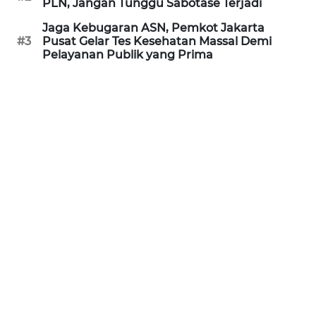
PLN, Jangan Tunggu Sabotase Terjadi
RIAU
Jaga Kebugaran ASN, Pemkot Jakarta
#3
Pusat Gelar Tes Kesehatan Massal Demi
WN
Pelayanan Publik yang Prima
SERAMBI
WN
JAMBI
WN
SULTRA
WN
NTB
WN
SULTENG
WN