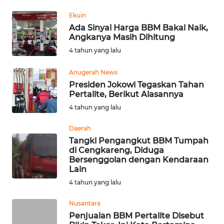
REDAKSI
Ekuin
Ada Sinyal Harga BBM Bakal Naik,
KARIR
Angkanya Masih Dihitung
4 tahun yang lalu
DISCLAIMER
Anugerah News
Presiden Jokowi Tegaskan Tahan
Wahana
Pertalite, Berikut Alasannya
News
Regional
4 tahun yang lalu
Daerah
WN
Tangki Pengangkut BBM Tumpah
SUMUT
di Cengkareng, Diduga
Bersenggolan dengan Kendaraan
Lain
WN
JAKARTA
4 tahun yang lalu
Nusantara
WN
Penjualan BBM Pertalite Disebut
JABAR