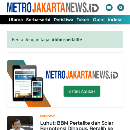
Utama
Serba-serbi
Peristiwa
Tokoh
Opini
Indeks
WAHANA
Tutup
TV
Berita dengan tagar
#bbm-pertalite
UTAMA
SERBA-
SERBI
Install Aplikasi
PERISTIWA
TOKOH
Nasional
Luhut: BBM Pertalite dan Solar
OPINI
Berpotensi Dihapus, Beralih ke