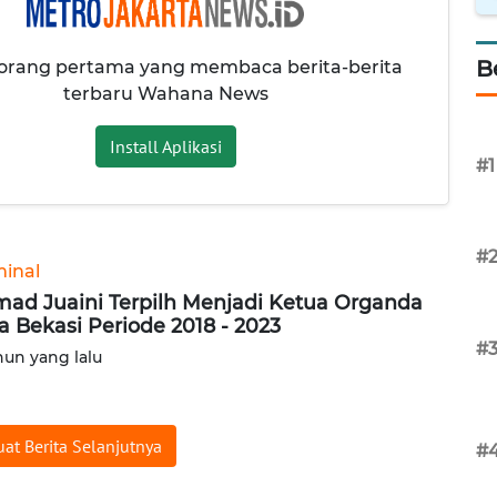
B
 orang pertama yang membaca berita-berita
terbaru Wahana News
Install Aplikasi
#1
#
minal
ad Juaini Terpilh Menjadi Ketua Organda
a Bekasi Periode 2018 - 2023
#
hun yang lalu
at Berita Selanjutnya
#