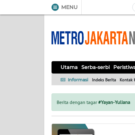
MENU
WAHANA
Tutup
TV
UTAMA
SERBA-
Utama
Serba-serbi
Peristiw
SERBI
Informasi
Indeks Berita
Kontak 
PERISTIWA
TOKOH
Berita dengan tagar
#Yayan-Yuliana
OPINI
Informasi