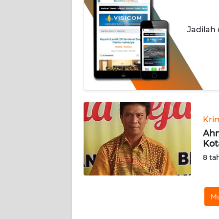
INDEKS
Jadilah
BERITA
KONTAK
KAMI
INFO
IKLAN
Kri
TENTANG
Ahm
KAMI
Kot
8 ta
PEDOMAN
MEDIA
SIBER
Mu
REDAKSI