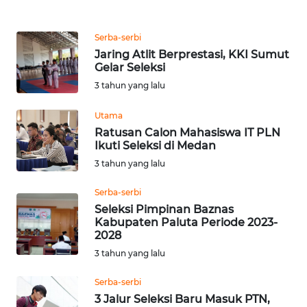
WN
Serba-serbi
MALUKU
Jaring Atlit Berprestasi, KKI Sumut
Gelar Seleksi
WN
3 tahun yang lalu
MALUT
Utama
WN
Ratusan Calon Mahasiswa IT PLN
Ikuti Seleksi di Medan
DAIRI
3 tahun yang lalu
WN
Serba-serbi
DANAU
Seleksi Pimpinan Baznas
TOBA
Kabupaten Paluta Periode 2023-
2028
WN
3 tahun yang lalu
NIAS
Serba-serbi
WN
3 Jalur Seleksi Baru Masuk PTN,