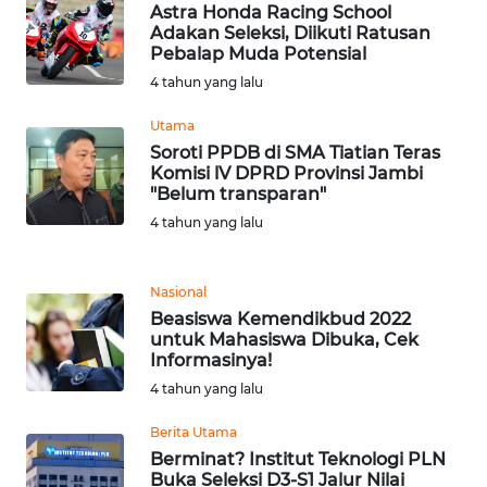
BEKASI
Astra Honda Racing School
Adakan Seleksi, Diikuti Ratusan
Pebalap Muda Potensial
WN
4 tahun yang lalu
BOGOR
Utama
WN
Soroti PPDB di SMA Tiatian Teras
DEPOK
Komisi lV DPRD Provinsi Jambi
"Belum transparan"
4 tahun yang lalu
WN
TAPANULI
UTARA
Nasional
Beasiswa Kemendikbud 2022
WN
untuk Mahasiswa Dibuka, Cek
SAMOSIR
Informasinya!
4 tahun yang lalu
WN
Berita Utama
PADANG
LAWAS
Berminat? Institut Teknologi PLN
Buka Seleksi D3-S1 Jalur Nilai