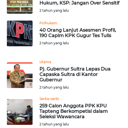
RIAU
Hukum, KSP: Jangan Over Sensitif
2 tahun yang lalu
WN
SERAMBI
Polhukam
40 Orang Lanjut Asesmen Profil,
190 Capim KPK Gugur Tes Tulis
WN
2 tahun yang lalu
JAMBI
WN
Utama
SULTRA
Pj. Gubernur Sultra Lepas Dua
Capaska Sultra di Kantor
Gubernur
WN
NTB
2 tahun yang lalu
Serba-serbi
WN
259 Calon Anggota PPK KPU
SULTENG
Tapteng Berkompetisi dalam
Seleksi Wawancara
WN
2 tahun yang lalu