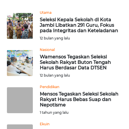
REDAKSI
Utama
Seleksi Kepala Sekolah di Kota
KARIR
Jambi Libatkan 291 Guru, Fokus
pada Integritas dan Keteladanan
DISCLAIMER
12 bulan yang lalu
Nasional
Wahana
News
Wamensos Tegaskan Seleksi
Regional
Sekolah Rakyat Buton Tengah
Harus Berdasar Data DTSEN
12 bulan yang lalu
WN
SUMUT
Pendidikan
Mensos Tegaskan Seleksi Sekolah
WN
Rakyat Harus Bebas Suap dan
JAKARTA
Nepotisme
1 tahun yang lalu
WN
Ekuin
JABAR