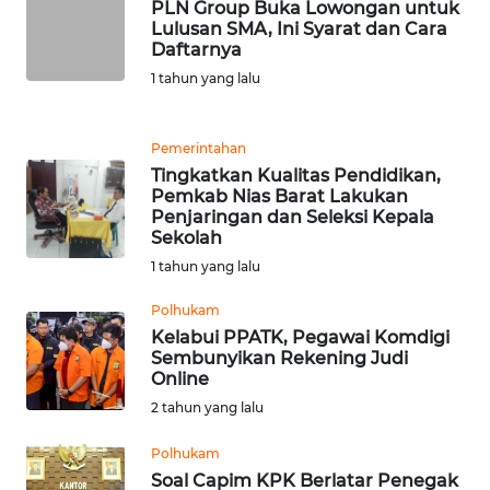
PLN Group Buka Lowongan untuk
Lulusan SMA, Ini Syarat dan Cara
WN
Daftarnya
BANTEN
1 tahun yang lalu
WN
Pemerintahan
NTT
Tingkatkan Kualitas Pendidikan,
Pemkab Nias Barat Lakukan
WN
Penjaringan dan Seleksi Kepala
KEPRI
Sekolah
1 tahun yang lalu
WN
Polhukam
PAPUA
Kelabui PPATK, Pegawai Komdigi
Sembunyikan Rekening Judi
WN
Online
PAPUA
2 tahun yang lalu
BARAT
Polhukam
WN
Soal Capim KPK Berlatar Penegak