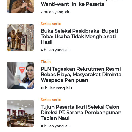
Wanti-wanti Ini ke Peserta
Informasi
2 bulan yang lalu
INDEKS
Serba-serbi
BERITA
Buka Seleksi Paskibraka, Bupati
Toba: Usaha Tidak Menghianati
Hasil
KONTAK
4 bulan yang lalu
KAMI
Ekuin
INFO
PLN Tegaskan Rekrutmen Resmi
IKLAN
Bebas Biaya, Masyarakat Diminta
Waspada Penipuan
TENTANG
10 bulan yang lalu
KAMI
Serba-serbi
Tujuh Peserta Ikuti Seleksi Calon
PEDOMAN
Direksi PT. Sarana Pembangunan
MEDIA
Tapian Nauli
SIBER
11 bulan yang lalu