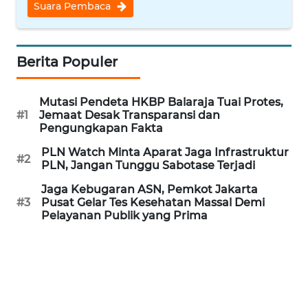
Suara Pembaca
WN
INDRAMAYU
Berita Populer
WN
KUNINGAN
Mutasi Pendeta HKBP Balaraja Tuai Protes,
#1
Jemaat Desak Transparansi dan
Pengungkapan Fakta
WN
MAJALENGKA
PLN Watch Minta Aparat Jaga Infrastruktur
#2
PLN, Jangan Tunggu Sabotase Terjadi
WN
Jaga Kebugaran ASN, Pemkot Jakarta
SUBANG
#3
Pusat Gelar Tes Kesehatan Massal Demi
Pelayanan Publik yang Prima
WN
SUKABUMI
WN
PURWAKARTA