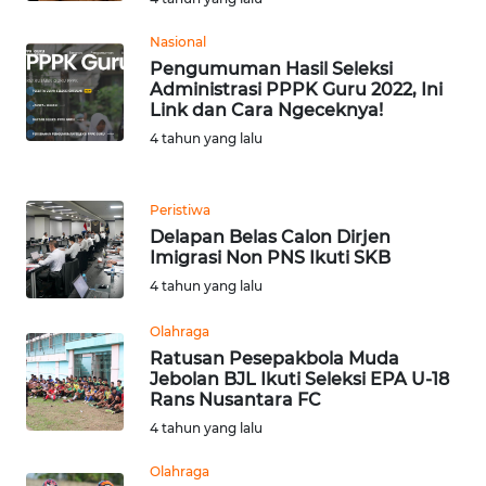
WN
Nasional
TAPANULI
Pengumuman Hasil Seleksi
TENGAH
Administrasi PPPK Guru 2022, Ini
Link dan Cara Ngeceknya!
WN DELI
4 tahun yang lalu
SERDANG
WN
Peristiwa
TEBING
Delapan Belas Calon Dirjen
TINGGI
Imigrasi Non PNS Ikuti SKB
4 tahun yang lalu
WN
Olahraga
PAKPAK
Ratusan Pesepakbola Muda
Jebolan BJL Ikuti Seleksi EPA U-18
WN
Rans Nusantara FC
KARAWANG
4 tahun yang lalu
Olahraga
WN