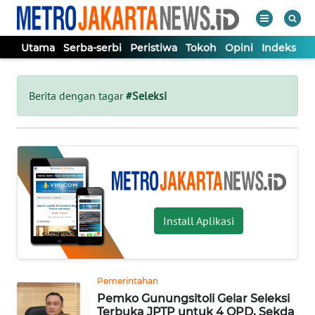
Utama
Serba-serbi
Peristiwa
Tokoh
Opini
Indeks
WAHANA
Tutup
TV
Berita dengan tagar
#Seleksi
UTAMA
SERBA-
SERBI
Install Aplikasi
PERISTIWA
TOKOH
Pemerintahan
Pemko Gunungsitoli Gelar Seleksi
OPINI
Terbuka JPTP untuk 4 OPD, Sekda