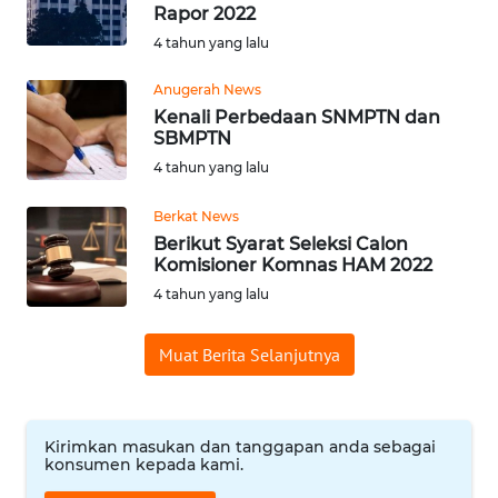
Rapor 2022
WN
4 tahun yang lalu
SUMEDANG
Anugerah News
WN
Kenali Perbedaan SNMPTN dan
CIANJUR
SBMPTN
4 tahun yang lalu
WN
KEPULAUAN
Berkat News
SERIBU
Berikut Syarat Seleksi Calon
Komisioner Komnas HAM 2022
4 tahun yang lalu
WN
TANGERANG
Muat Berita Selanjutnya
WN
BINJAI
Kirimkan masukan dan tanggapan anda sebagai
WN
konsumen kepada kami.
CIREBON