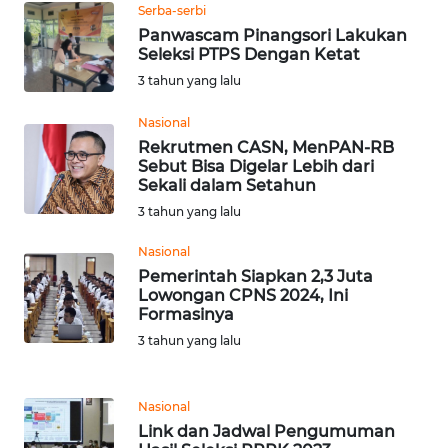
Serba-serbi
Panwascam Pinangsori Lakukan
WN
Seleksi PTPS Dengan Ketat
NUSANTARA
3 tahun yang lalu
Nasional
WN
JOGJA
Rekrutmen CASN, MenPAN-RB
Sebut Bisa Digelar Lebih dari
Sekali dalam Setahun
WN
3 tahun yang lalu
JATIM
Nasional
WN
Pemerintah Siapkan 2,3 Juta
BALI
Lowongan CPNS 2024, Ini
Formasinya
3 tahun yang lalu
WN
KALBAR
Nasional
WN
Link dan Jadwal Pengumuman
KALTENG