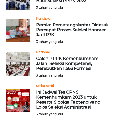
Hasil Seleksi PPPK 2023
3 tahun yang lalu
WN
KALTARA
Peristiwa
Pemko Pematangsiantar Didesak
Percepat Proses Seleksi Honorer
WN
Jadi P3K
KALSEL
3 tahun yang lalu
WN
Nasional
KALTIM
Calon PPPK Kemenkumham
Jalani Seleksi Kompetensi,
Perebutkan 1.563 Formasi
WN
3 tahun yang lalu
SULSEL
Serba-serbi
WN
Ini Jadwal Tes CPNS
GORONTALO
Kemenhumkam 2023 untuk
Peserta Sibolga Tapteng yang
Lolos Seleksi Administrasi
WN
3 tahun yang lalu
SULUT