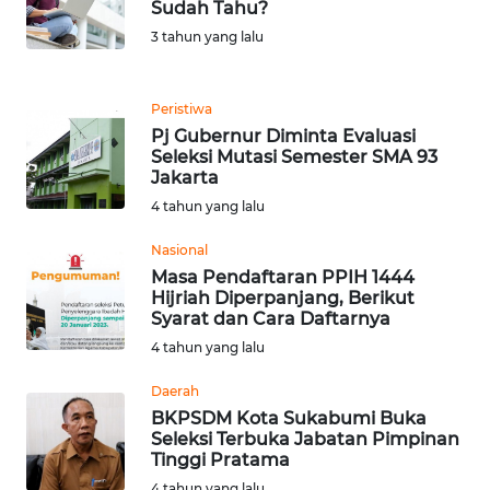
Sudah Tahu?
LANGKAT
3 tahun yang lalu
WN
TAPANULI
Peristiwa
SELATAN
Pj Gubernur Diminta Evaluasi
Seleksi Mutasi Semester SMA 93
WN
Jakarta
TANJUNG
4 tahun yang lalu
LESUNG
Nasional
WN
Masa Pendaftaran PPIH 1444
KARO
Hijriah Diperpanjang, Berikut
Syarat dan Cara Daftarnya
4 tahun yang lalu
WN
SIMALUNGUN
Daerah
BKPSDM Kota Sukabumi Buka
WN
Seleksi Terbuka Jabatan Pimpinan
LABUHANBATU
Tinggi Pratama
4 tahun yang lalu