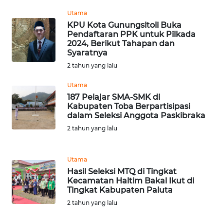
SULBAR
Utama
KPU Kota Gunungsitoli Buka
WN
Pendaftaran PPK untuk Pilkada
BABEL
2024, Berikut Tahapan dan
Syaratnya
WN
2 tahun yang lalu
SUMBAR
Utama
187 Pelajar SMA-SMK di
WN
Kabupaten Toba Berpartisipasi
SUMSEL
dalam Seleksi Anggota Paskibraka
2 tahun yang lalu
WN
BENGKULU
Utama
WN
Hasil Seleksi MTQ di Tingkat
Kecamatan Haltim Bakal Ikut di
LAMPUNG
Tingkat Kabupaten Paluta
2 tahun yang lalu
WN
JATENG