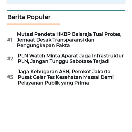
WN
Berita Populer
PRIANGAN
TIMUR
Mutasi Pendeta HKBP Balaraja Tuai Protes,
WN
#1
Jemaat Desak Transparansi dan
Pengungkapan Fakta
SEMARANG
PLN Watch Minta Aparat Jaga Infrastruktur
#2
PLN, Jangan Tunggu Sabotase Terjadi
WN
SOLO
Jaga Kebugaran ASN, Pemkot Jakarta
#3
Pusat Gelar Tes Kesehatan Massal Demi
Pelayanan Publik yang Prima
WN
BOROBUDUR
WN
MADURA
WN