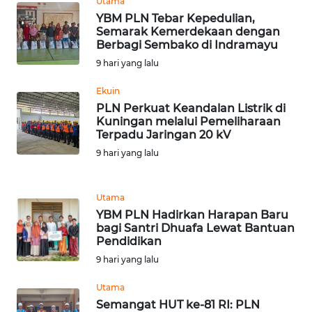
Utama
YBM PLN Tebar Kepedulian,
WN
Semarak Kemerdekaan dengan
Berbagi Sembako di Indramayu
MALUKU
9 hari yang lalu
WN
Ekuin
MALUT
PLN Perkuat Keandalan Listrik di
Kuningan melalui Pemeliharaan
WN
Terpadu Jaringan 20 kV
DAIRI
9 hari yang lalu
WN
Utama
DANAU
TOBA
YBM PLN Hadirkan Harapan Baru
bagi Santri Dhuafa Lewat Bantuan
Pendidikan
WN
9 hari yang lalu
NIAS
Utama
WN
Semangat HUT ke-81 RI: PLN