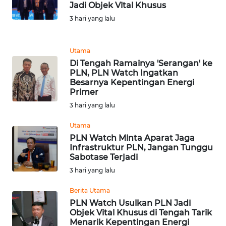
Jadi Objek Vital Khusus
REDAKSI
3 hari yang lalu
KARIR
Utama
Di Tengah Ramainya 'Serangan' ke
DISCLAIMER
PLN, PLN Watch Ingatkan
Besarnya Kepentingan Energi
Wahana
Primer
News
3 hari yang lalu
Regional
Utama
WN
PLN Watch Minta Aparat Jaga
SUMUT
Infrastruktur PLN, Jangan Tunggu
Sabotase Terjadi
3 hari yang lalu
WN
JAKARTA
Berita Utama
PLN Watch Usulkan PLN Jadi
WN
Objek Vital Khusus di Tengah Tarik
JABAR
Menarik Kepentingan Energi