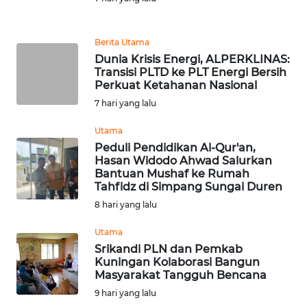
WN
Berita Utama
NUSANTARA
Dunia Krisis Energi, ALPERKLINAS:
Transisi PLTD ke PLT Energi Bersih
Perkuat Ketahanan Nasional
WN
JOGJA
7 hari yang lalu
Utama
WN
Peduli Pendidikan Al-Qur'an,
JATIM
Hasan Widodo Ahwad Salurkan
Bantuan Mushaf ke Rumah
Tahfidz di Simpang Sungai Duren
WN
BALI
8 hari yang lalu
Utama
WN
Srikandi PLN dan Pemkab
KALBAR
Kuningan Kolaborasi Bangun
Masyarakat Tangguh Bencana
WN
9 hari yang lalu
KALTENG