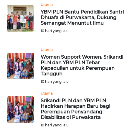
Utama
WN
YBM PLN Bantu Pendidikan Santri
SUMEDANG
Dhuafa di Purwakarta, Dukung
Semangat Menuntut Ilmu
WN
10 hari yang lalu
CIANJUR
Utama
WN
Women Support Women, Srikandi
KEPULAUAN
PLN dan YBM PLN Tebar
SERIBU
Kepedulian untuk Perempuan
Tangguh
WN
10 hari yang lalu
TANGERANG
Utama
Srikandi PLN dan YBM PLN
WN
Hadirkan Harapan Baru bagi
BINJAI
Perempuan Penyandang
Disabilitas di Purwakarta
WN
10 hari yang lalu
CIREBON