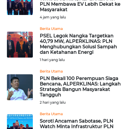
PLN Membawa EV Lebih Dekat ke
Informasi
Masyarakat
4 jam yang lalu
INDEKS
BERITA
Berita Utama
PSEL Legok Nangka Targetkan
40,79 MW, ALPERKLINAS: PLN
KONTAK
Menghubungkan Solusi Sampah
KAMI
dan Ketahanan Energi
1 hari yang lalu
INFO
IKLAN
Berita Utama
PLN Bekali 100 Perempuan Siaga
Bencana, ALPERKLINAS: Langkah
TENTANG
Strategis Bangun Masyarakat
KAMI
Tangguh
2 hari yang lalu
PEDOMAN
MEDIA
Berita Utama
SIBER
Soroti Ancaman Sabotase, PLN
Watch Minta Infrastruktur PLN