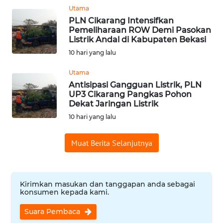
Utama
PLN Cikarang Intensifkan
WN
Pemeliharaan ROW Demi Pasokan
INDRAMAYU
Listrik Andal di Kabupaten Bekasi
10 hari yang lalu
WN
KUNINGAN
Utama
Antisipasi Gangguan Listrik, PLN
UP3 Cikarang Pangkas Pohon
WN
Dekat Jaringan Listrik
MAJALENGKA
10 hari yang lalu
WN
Muat Berita Selanjutnya
SUBANG
WN
SUKABUMI
Kirimkan masukan dan tanggapan anda sebagai
konsumen kepada kami.
WN
Suara Pembaca
PURWAKARTA