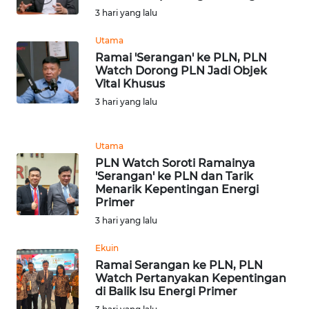
3 hari yang lalu
WN
Utama
BANTEN
Ramai 'Serangan' ke PLN, PLN
Watch Dorong PLN Jadi Objek
WN
Vital Khusus
NTT
3 hari yang lalu
WN
KEPRI
Utama
PLN Watch Soroti Ramainya
'Serangan' ke PLN dan Tarik
WN
Menarik Kepentingan Energi
PAPUA
Primer
3 hari yang lalu
WN
PAPUA
Ekuin
BARAT
Ramai Serangan ke PLN, PLN
Watch Pertanyakan Kepentingan
di Balik Isu Energi Primer
WN