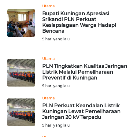
Utama
Bupati Kuningan Apresiasi
WN
Srikandi PLN Perkuat
KALTARA
Kesiapsiagaan Warga Hadapi
Bencana
WN
9 hari yang lalu
KALSEL
Utama
WN
PLN Tingkatkan Kualitas Jaringan
KALTIM
Listrik Melalui Pemeliharaan
Preventif di Kuningan
WN
9 hari yang lalu
SULSEL
Utama
WN
PLN Perkuat Keandalan Listrik
Kuningan Lewat Pemeliharaan
GORONTALO
Jaringan 20 kV Terpadu
9 hari yang lalu
WN
SULUT