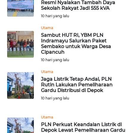
LANGKAT
Resmi Nyalakan Tambah Daya
Sekolah Rakyat Jadi 555 kVA
10 hari yang lalu
WN
TAPANULI
Utama
SELATAN
Sambut HUT RI, YBM PLN
Indramayu Salurkan Paket
WN
Sembako untuk Warga Desa
Cipancuh
TANJUNG
LESUNG
10 hari yang lalu
Utama
WN
Jaga Listrik Tetap Andal, PLN
KARO
Rutin Lakukan Pemeliharaan
Gardu Distribusi di Depok
WN
10 hari yang lalu
SIMALUNGUN
Utama
WN
PLN Perkuat Keandalan Listrik di
LABUHANBATU
Depok Lewat Pemeliharaan Gardu