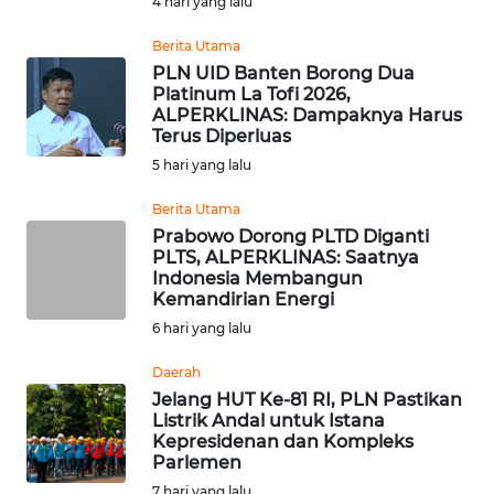
SULBAR
4 hari yang lalu
Berita Utama
WN
PLN UID Banten Borong Dua
BABEL
Platinum La Tofi 2026,
ALPERKLINAS: Dampaknya Harus
Terus Diperluas
WN
SUMBAR
5 hari yang lalu
Berita Utama
WN
Prabowo Dorong PLTD Diganti
SUMSEL
PLTS, ALPERKLINAS: Saatnya
Indonesia Membangun
Kemandirian Energi
WN
BENGKULU
6 hari yang lalu
Daerah
WN
Jelang HUT Ke-81 RI, PLN Pastikan
LAMPUNG
Listrik Andal untuk Istana
Kepresidenan dan Kompleks
Parlemen
WN
JATENG
7 hari yang lalu