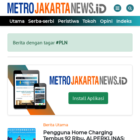
Utama
Serba-serbi
Peristiwa
Tokoh
Opini
Indeks
WAHANA
Tutup
TV
Berita dengan tagar
#PLN
UTAMA
SERBA-
SERBI
Install Aplikasi
PERISTIWA
TOKOH
Berita Utama
Pengguna Home Charging
OPINI
Tembus 92 Ribu, ALPERKLINAS: