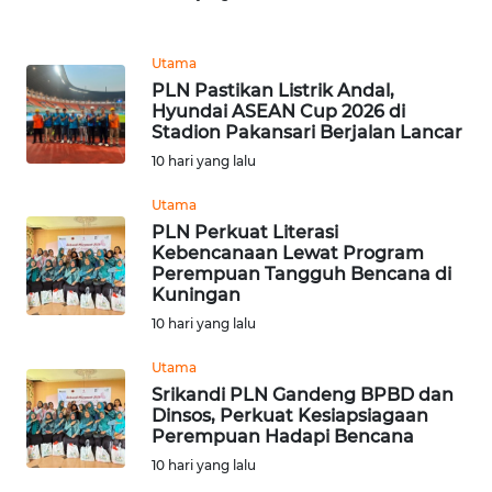
BEKASI
Utama
WN
PLN Pastikan Listrik Andal,
BOGOR
Hyundai ASEAN Cup 2026 di
Stadion Pakansari Berjalan Lancar
WN
10 hari yang lalu
DEPOK
Utama
WN
PLN Perkuat Literasi
Kebencanaan Lewat Program
TAPANULI
Perempuan Tangguh Bencana di
UTARA
Kuningan
10 hari yang lalu
WN
SAMOSIR
Utama
Srikandi PLN Gandeng BPBD dan
Dinsos, Perkuat Kesiapsiagaan
WN
Perempuan Hadapi Bencana
PADANG
LAWAS
10 hari yang lalu