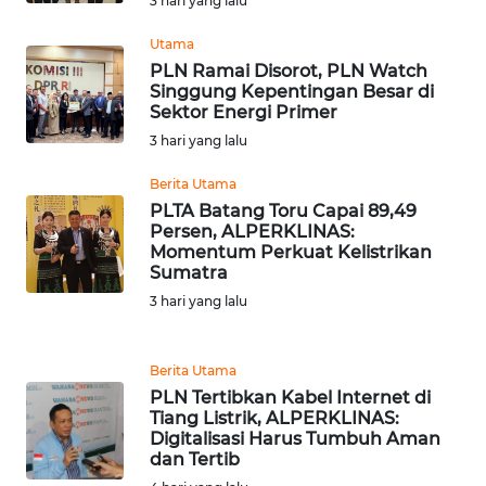
3 hari yang lalu
RIAU
Utama
WN
PLN Ramai Disorot, PLN Watch
SERAMBI
Singgung Kepentingan Besar di
Sektor Energi Primer
3 hari yang lalu
WN
JAMBI
Berita Utama
PLTA Batang Toru Capai 89,49
WN
Persen, ALPERKLINAS:
SULTRA
Momentum Perkuat Kelistrikan
Sumatra
3 hari yang lalu
WN
NTB
Berita Utama
WN
PLN Tertibkan Kabel Internet di
SULTENG
Tiang Listrik, ALPERKLINAS:
Digitalisasi Harus Tumbuh Aman
dan Tertib
WN