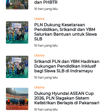
dan PHBTR
WN
10 hari yang lalu
TAPANULI
TENGAH
Utama
PLN Dukung Kesetaraan
Pendidikan, Srikandi dan YBM
WN DELI
Salurkan Bantuan untuk Siswa
SERDANG
SLB
10 hari yang lalu
WN
TEBING
Utama
TINGGI
Srikandi PLN dan YBM Hadirkan
Dukungan Pendidikan Inklusif
bagi Siswa SLB di Indramayu
WN
PAKPAK
10 hari yang lalu
Utama
WN
Dukung Hyundai ASEAN Cup
KARAWANG
2026, PLN Siagakan Sistem
Kelistrikan Berlapis di Pakansari
WN
10 hari yang lalu