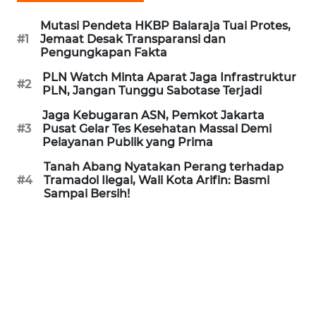
REDAKSI
Mutasi Pendeta HKBP Balaraja Tuai Protes,
#1
Jemaat Desak Transparansi dan
KARIR
Pengungkapan Fakta
PLN Watch Minta Aparat Jaga Infrastruktur
#2
DISCLAIMER
PLN, Jangan Tunggu Sabotase Terjadi
Jaga Kebugaran ASN, Pemkot Jakarta
Wahana
#3
Pusat Gelar Tes Kesehatan Massal Demi
News
Pelayanan Publik yang Prima
Regional
Tanah Abang Nyatakan Perang terhadap
#4
Tramadol Ilegal, Wali Kota Arifin: Basmi
WN
Sampai Bersih!
SUMUT
WN
JAKARTA
WN
JABAR