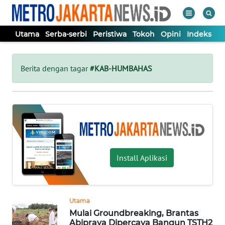
Utama
Serba-serbi
Peristiwa
Tokoh
Opini
Indeks
WAHANA
Tutup
TV
Berita dengan tagar
#KAB-HUMBAHAS
UTAMA
SERBA-
SERBI
Install Aplikasi
PERISTIWA
TOKOH
Utama
Mulai Groundbreaking, Brantas
OPINI
Abipraya Dipercaya Bangun TSTH2