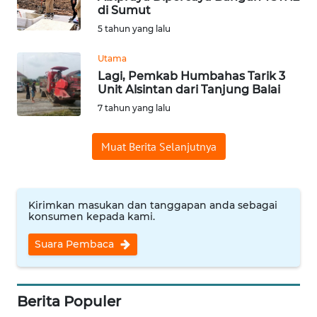
di Sumut
Informasi
5 tahun yang lalu
INDEKS
Utama
BERITA
Lagi, Pemkab Humbahas Tarik 3
Unit Alsintan dari Tanjung Balai
KONTAK
7 tahun yang lalu
KAMI
Muat Berita Selanjutnya
INFO
IKLAN
Kirimkan masukan dan tanggapan anda sebagai
TENTANG
konsumen kepada kami.
KAMI
Suara Pembaca
PEDOMAN
MEDIA
SIBER
Berita Populer