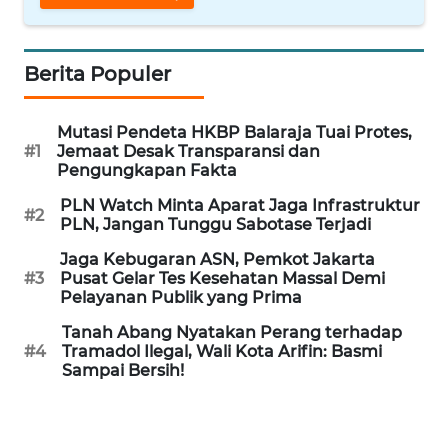
WN
BANTEN
Berita Populer
WN
Mutasi Pendeta HKBP Balaraja Tuai Protes,
NTT
#1
Jemaat Desak Transparansi dan
Pengungkapan Fakta
WN
PLN Watch Minta Aparat Jaga Infrastruktur
KEPRI
#2
PLN, Jangan Tunggu Sabotase Terjadi
Jaga Kebugaran ASN, Pemkot Jakarta
WN
#3
Pusat Gelar Tes Kesehatan Massal Demi
PAPUA
Pelayanan Publik yang Prima
Tanah Abang Nyatakan Perang terhadap
WN
#4
Tramadol Ilegal, Wali Kota Arifin: Basmi
PAPUA
Sampai Bersih!
BARAT
WN