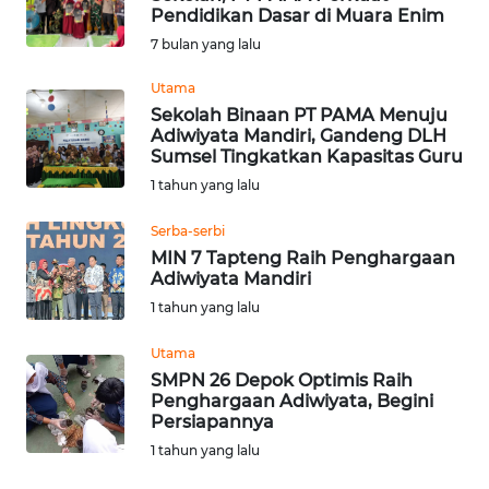
Pendidikan Dasar di Muara Enim
Informasi
7 bulan yang lalu
INDEKS
Utama
BERITA
Sekolah Binaan PT PAMA Menuju
Adiwiyata Mandiri, Gandeng DLH
Sumsel Tingkatkan Kapasitas Guru
KONTAK
1 tahun yang lalu
KAMI
Serba-serbi
INFO
MIN 7 Tapteng Raih Penghargaan
IKLAN
Adiwiyata Mandiri
1 tahun yang lalu
TENTANG
KAMI
Utama
SMPN 26 Depok Optimis Raih
Penghargaan Adiwiyata, Begini
PEDOMAN
Persiapannya
MEDIA
1 tahun yang lalu
SIBER