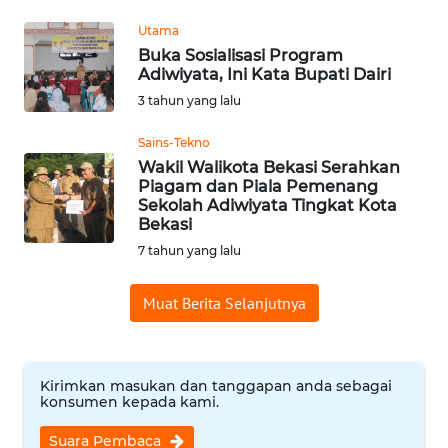
REDAKSI
Utama
Buka Sosialisasi Program
KARIR
Adiwiyata, Ini Kata Bupati Dairi
3 tahun yang lalu
DISCLAIMER
Sains-Tekno
Wakil Walikota Bekasi Serahkan
Wahana
Piagam dan Piala Pemenang
News
Sekolah Adiwiyata Tingkat Kota
Regional
Bekasi
7 tahun yang lalu
WN
SUMUT
Muat Berita Selanjutnya
WN
JAKARTA
Kirimkan masukan dan tanggapan anda sebagai
konsumen kepada kami.
WN
JABAR
Suara Pembaca