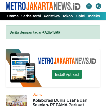
Utama
Serba-serbi
Peristiwa
Tokoh
Opini
Indeks
WAHANA
Tutup
TV
Berita dengan tagar
#Adiwiyata
UTAMA
SERBA-
SERBI
Install Aplikasi
PERISTIWA
TOKOH
Utama
Kolaborasi Dunia Usaha dan
OPINI
Sekolah, PT PAMA Perkuat