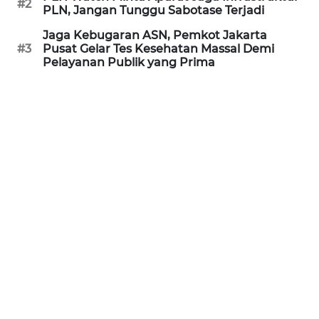
#2
PLN, Jangan Tunggu Sabotase Terjadi
REDAKSI
Jaga Kebugaran ASN, Pemkot Jakarta
#3
Pusat Gelar Tes Kesehatan Massal Demi
KARIR
Pelayanan Publik yang Prima
DISCLAIMER
Wahana
News
Regional
WN
SUMUT
WN
JAKARTA
WN
JABAR