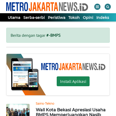
Utama
Serba-serbi
Peristiwa
Tokoh
Opini
Indeks
WAHANA
Tutup
TV
Berita dengan tagar
#-BMPS
UTAMA
SERBA-
SERBI
Install Aplikasi
PERISTIWA
TOKOH
Sains-Tekno
Wali Kota Bekasi Apresiasi Usaha
OPINI
BMPS Memperjuangkan Nasib