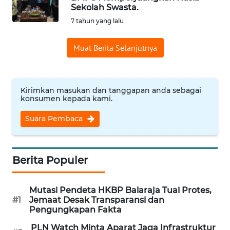
Sekolah Swasta.
Informasi
7 tahun yang lalu
INDEKS
Muat Berita Selanjutnya
BERITA
KONTAK
KAMI
Kirimkan masukan dan tanggapan anda sebagai
konsumen kepada kami.
INFO
Suara Pembaca
IKLAN
TENTANG
Berita Populer
KAMI
Mutasi Pendeta HKBP Balaraja Tuai Protes,
PEDOMAN
#1
Jemaat Desak Transparansi dan
MEDIA
Pengungkapan Fakta
SIBER
PLN Watch Minta Aparat Jaga Infrastruktur