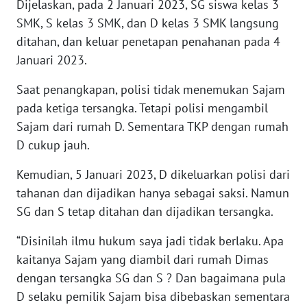
Dijelaskan, pada 2 Januari 2023, SG siswa kelas 3
SMK, S kelas 3 SMK, dan D kelas 3 SMK langsung
WN
ditahan, dan keluar penetapan penahanan pada 4
NUSANTARA
Januari 2023.
WN
Saat penangkapan, polisi tidak menemukan Sajam
JOGJA
pada ketiga tersangka. Tetapi polisi mengambil
Sajam dari rumah D. Sementara TKP dengan rumah
WN
D cukup jauh.
JATIM
Kemudian, 5 Januari 2023, D dikeluarkan polisi dari
WN
tahanan dan dijadikan hanya sebagai saksi. Namun
BALI
SG dan S tetap ditahan dan dijadikan tersangka.
WN
“Disinilah ilmu hukum saya jadi tidak berlaku. Apa
KALBAR
kaitanya Sajam yang diambil dari rumah Dimas
dengan tersangka SG dan S ? Dan bagaimana pula
WN
D selaku pemilik Sajam bisa dibebaskan sementara
KALTENG