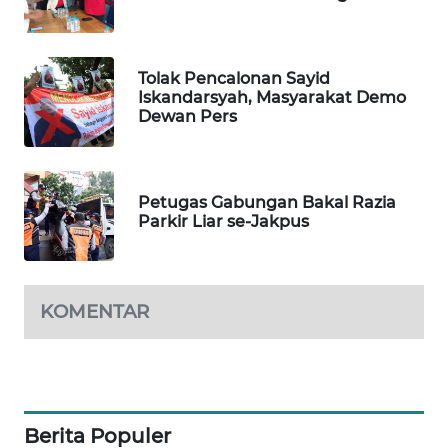
WN
SUMEDANG
Tolak Pencalonan Sayid
Iskandarsyah, Masyarakat Demo
WN
Dewan Pers
CIANJUR
WN
KEPULAUAN
Petugas Gabungan Bakal Razia
SERIBU
Parkir Liar se-Jakpus
WN
TANGERANG
KOMENTAR
WN
BINJAI
WN
Berita Populer
CIREBON