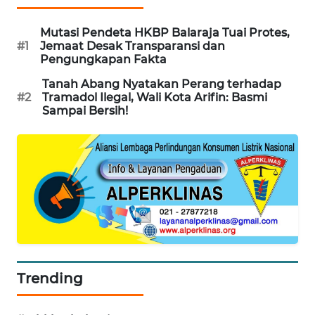
WN
Mutasi Pendeta HKBP Balaraja Tuai Protes,
#1
Jemaat Desak Transparansi dan
INDRAMAYU
Pengungkapan Fakta
WN
Tanah Abang Nyatakan Perang terhadap
#2
Tramadol Ilegal, Wali Kota Arifin: Basmi
KUNINGAN
Sampai Bersih!
WN
MAJALENGKA
WN
SUBANG
WN
SUKABUMI
Trending
WN
PURWAKARTA