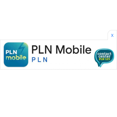
WAHANA
SPORT
WAHANA
X
UMKM
WAHANA
SELEB
WAHANA
PERSONA
WAHANA
OTOMOTIF
WAHANA
HEALTH