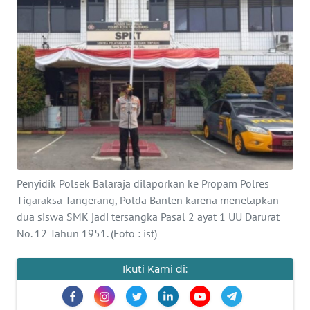
Informasi
INDEKS
BERITA
KONTAK
KAMI
INFO
IKLAN
Penyidik Polsek Balaraja dilaporkan ke Propam Polres
Tigaraksa Tangerang, Polda Banten karena menetapkan
TENTANG
dua siswa SMK jadi tersangka Pasal 2 ayat 1 UU Darurat
KAMI
No. 12 Tahun 1951. (Foto : ist)
PEDOMAN
Ikuti Kami di:
MEDIA
SIBER