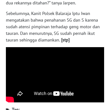
dua rekannya ditahan?” tanya Jarpen.
WN
Sebelumnya, Kanit Polsek Balaraja Iptu Iwan
KALTARA
mengatakan bahwa penahanan SG dan S karena
sudah atensi pimpinan terhadap geng motor dan
WN
tauran. Dan menurutnya, SG sudah pernah ikut
KALSEL
tauran sehingga diamankan.
[stp]
WN
KALTIM
WN
SULSEL
WN
GORONTALO
WN
SULUT
Tag: