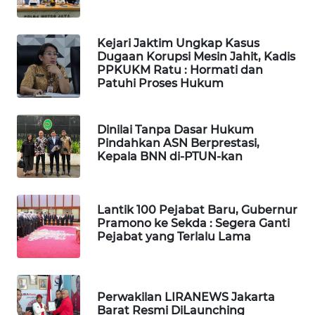
BEKASI
Kejari Jaktim Ungkap Kasus
WN
Dugaan Korupsi Mesin Jahit, Kadis
BOGOR
PPKUKM Ratu : Hormati dan
Patuhi Proses Hukum
WN
DEPOK
Dinilai Tanpa Dasar Hukum
Pindahkan ASN Berprestasi,
WN
Kepala BNN di-PTUN-kan
TAPANULI
UTARA
Lantik 100 Pejabat Baru, Gubernur
WN
Pramono ke Sekda : Segera Ganti
SAMOSIR
Pejabat yang Terlalu Lama
WN
PADANG
Perwakilan LIRANEWS Jakarta
LAWAS
Barat Resmi DiLaunching