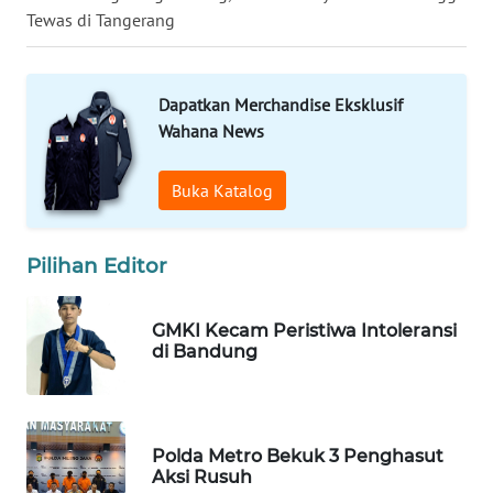
Tewas di Tangerang
WN
TAPANULI
TENGAH
Dapatkan Merchandise Eksklusif
Wahana News
WN DELI
SERDANG
Buka Katalog
WN
TEBING
TINGGI
Pilihan Editor
WN
GMKI Kecam Peristiwa Intoleransi
PAKPAK
di Bandung
WN
KARAWANG
Polda Metro Bekuk 3 Penghasut
Aksi Rusuh
WN