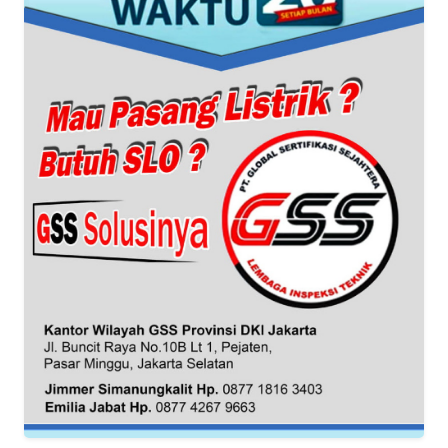
WN
BANTEN
WN
NTT
WN
KEPRI
WN
PAPUA
WN
PAPUA
BARAT
WN