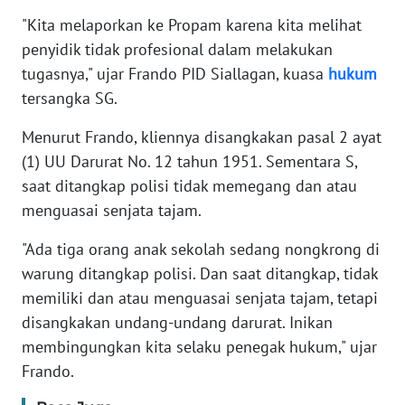
RIAU
"Kita melaporkan ke Propam karena kita melihat
penyidik tidak profesional dalam melakukan
WN
tugasnya," ujar Frando PID Siallagan, kuasa
hukum
SERAMBI
tersangka SG.
WN
Menurut Frando, kliennya disangkakan pasal 2 ayat
JAMBI
(1) UU Darurat No. 12 tahun 1951. Sementara S,
saat ditangkap polisi tidak memegang dan atau
WN
SULTRA
menguasai senjata tajam.
"Ada tiga orang anak sekolah sedang nongkrong di
WN
warung ditangkap polisi. Dan saat ditangkap, tidak
NTB
memiliki dan atau menguasai senjata tajam, tetapi
disangkakan undang-undang darurat. Inikan
WN
SULTENG
membingungkan kita selaku penegak hukum," ujar
Frando.
WN