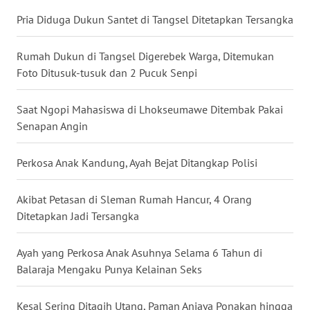
LANGKAT
Pria Diduga Dukun Santet di Tangsel Ditetapkan Tersangka
WN
Rumah Dukun di Tangsel Digerebek Warga, Ditemukan
TAPANULI
SELATAN
Foto Ditusuk-tusuk dan 2 Pucuk Senpi
WN
Saat Ngopi Mahasiswa di Lhokseumawe Ditembak Pakai
TANJUNG
Senapan Angin
LESUNG
Perkosa Anak Kandung, Ayah Bejat Ditangkap Polisi
WN
KARO
Akibat Petasan di Sleman Rumah Hancur, 4 Orang
Ditetapkan Jadi Tersangka
WN
SIMALUNGUN
Ayah yang Perkosa Anak Asuhnya Selama 6 Tahun di
Balaraja Mengaku Punya Kelainan Seks
WN
LABUHANBATU
Kesal Sering Ditagih Utang, Paman Aniaya Ponakan hingga