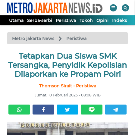
Utama
Serba-serbi
Peristiwa
Tokoh
Opini
Indeks
WAHANA
Tutup
TV
Metro jakarta News
Peristiwa
UTAMA
Tetapkan Dua Siswa SMK
Tersangka, Penyidik Kepolisian
SERBA-
Dilaporkan ke Propam Polri
SERBI
Thomson Sirait - Peristiwa
PERISTIWA
Jumat, 10 Februari 2023 - 08:08 WIB
TOKOH
OPINI