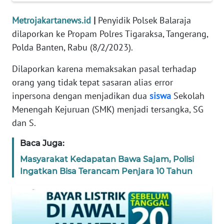
REDAKSI
Metrojakartanews.id
|
Penyidik Polsek Balaraja
dilaporkan ke Propam Polres Tigaraksa, Tangerang,
KARIR
Polda Banten, Rabu (8/2/2023).
DISCLAIMER
Dilaporkan karena memaksakan pasal terhadap
orang yang tidak tepat sasaran alias error
Wahana
inpersona dengan menjadikan dua
siswa
Sekolah
News
Regional
Menengah Kejuruan (SMK) menjadi tersangka, SG
dan S.
WN
Baca Juga:
SUMUT
Masyarakat Kedapatan Bawa Sajam, Polisi
Ingatkan Bisa Terancam Penjara 10 Tahun
WN
JAKARTA
WN
JABAR