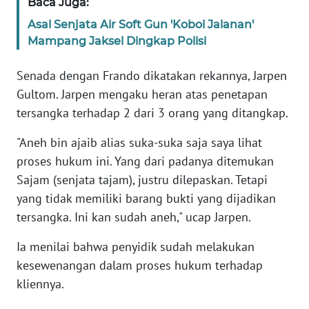
Baca Juga:
SULBAR
Asal Senjata Air Soft Gun 'Koboi Jalanan'
WN
Mampang Jaksel Dingkap Polisi
BABEL
Senada dengan Frando dikatakan rekannya, Jarpen
WN
Gultom. Jarpen mengaku heran atas penetapan
SUMBAR
tersangka terhadap 2 dari 3 orang yang ditangkap.
"Aneh bin ajaib alias suka-suka saja saya lihat
WN
SUMSEL
proses hukum ini. Yang dari padanya ditemukan
Sajam (senjata tajam), justru dilepaskan. Tetapi
WN
yang tidak memiliki barang bukti yang dijadikan
BENGKULU
tersangka. Ini kan sudah aneh," ucap Jarpen.
WN
Ia menilai bahwa penyidik sudah melakukan
LAMPUNG
kesewenangan dalam proses hukum terhadap
kliennya.
WN
JATENG