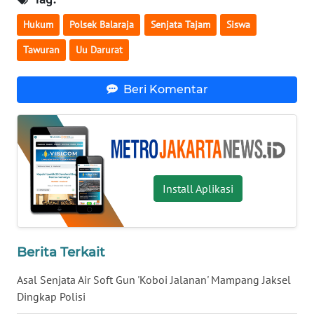
Hukum
Polsek Balaraja
Senjata Tajam
Siswa
WN
MALUKU
Tawuran
Uu Darurat
WN
Beri Komentar
MALUT
WN
DAIRI
WN
Install Aplikasi
DANAU
TOBA
Berita Terkait
WN
NIAS
Asal Senjata Air Soft Gun 'Koboi Jalanan' Mampang Jaksel
Dingkap Polisi
WN