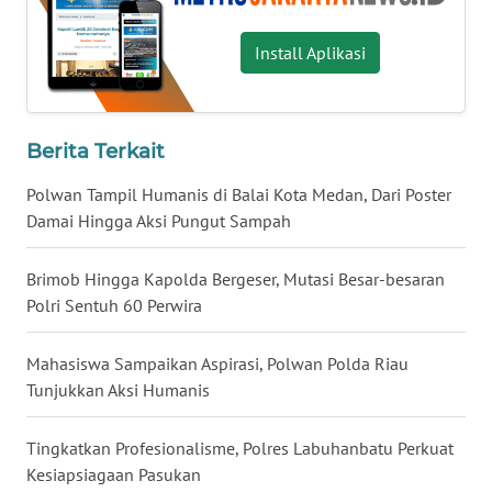
Install Aplikasi
WN
KALTARA
WN
Berita Terkait
KALSEL
Polwan Tampil Humanis di Balai Kota Medan, Dari Poster
WN
Damai Hingga Aksi Pungut Sampah
KALTIM
Brimob Hingga Kapolda Bergeser, Mutasi Besar-besaran
WN
Polri Sentuh 60 Perwira
SULSEL
Mahasiswa Sampaikan Aspirasi, Polwan Polda Riau
WN
Tunjukkan Aksi Humanis
GORONTALO
Tingkatkan Profesionalisme, Polres Labuhanbatu Perkuat
WN
Kesiapsiagaan Pasukan
SULUT