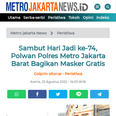
Utama
Serba-serbi
Peristiwa
Tokoh
Opini
Indeks
WAHANA
Tutup
TV
Metro jakarta News
Peristiwa
UTAMA
Sambut Hari Jadi ke-74,
Polwan Polres Metro Jakarta
SERBA-
Barat Bagikan Masker Gratis
SERBI
Golprin sitorus - Peristiwa
PERISTIWA
Kamis, 25 Agustus 2022 - 14:03 WIB
TOKOH
OPINI