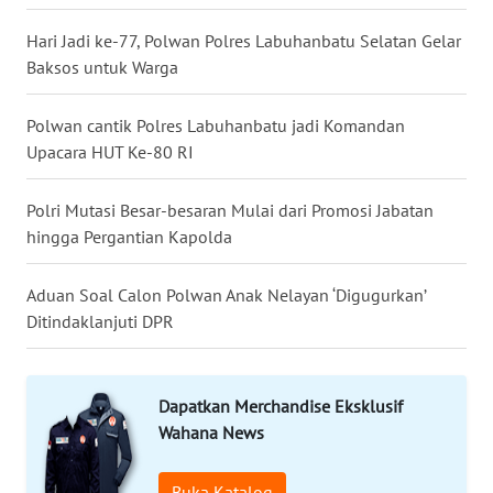
Hari Jadi ke-77, Polwan Polres Labuhanbatu Selatan Gelar
WN
Baksos untuk Warga
MALUKU
Polwan cantik Polres Labuhanbatu jadi Komandan
WN
Upacara HUT Ke-80 RI
MALUT
Polri Mutasi Besar-besaran Mulai dari Promosi Jabatan
WN
DAIRI
hingga Pergantian Kapolda
WN
Aduan Soal Calon Polwan Anak Nelayan ‘Digugurkan’
DANAU
Ditindaklanjuti DPR
TOBA
WN
Dapatkan Merchandise Eksklusif
NIAS
Wahana News
WN
Buka Katalog