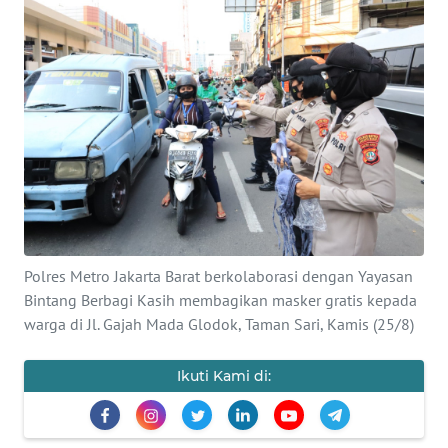
Informasi
INDEKS
BERITA
KONTAK
KAMI
INFO
IKLAN
Polres Metro Jakarta Barat berkolaborasi dengan Yayasan
Bintang Berbagi Kasih membagikan masker gratis kepada
TENTANG
KAMI
warga di Jl. Gajah Mada Glodok, Taman Sari, Kamis (25/8)
PEDOMAN
Ikuti Kami di:
MEDIA
SIBER