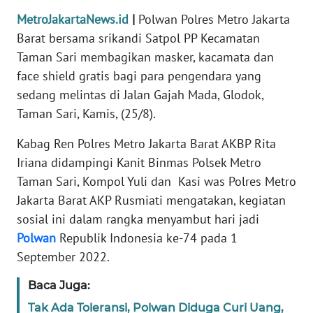
REDAKSI
MetroJakartaNews.id
|
Polwan Polres Metro Jakarta
Barat bersama srikandi Satpol PP Kecamatan
KARIR
Taman Sari membagikan masker, kacamata dan
face shield gratis bagi para pengendara yang
DISCLAIMER
sedang melintas di Jalan Gajah Mada, Glodok,
Taman Sari, Kamis, (25/8).
Wahana
News
Kabag Ren Polres Metro Jakarta Barat AKBP Rita
Regional
Iriana didampingi Kanit Binmas Polsek Metro
Taman Sari, Kompol Yuli dan Kasi was Polres Metro
WN
Jakarta Barat AKP Rusmiati mengatakan, kegiatan
SUMUT
sosial ini dalam rangka menyambut hari jadi
Polwan
Republik Indonesia ke-74 pada 1
WN
JAKARTA
September 2022.
Baca Juga:
WN
JABAR
Tak Ada Toleransi, Polwan Diduga Curi Uang,