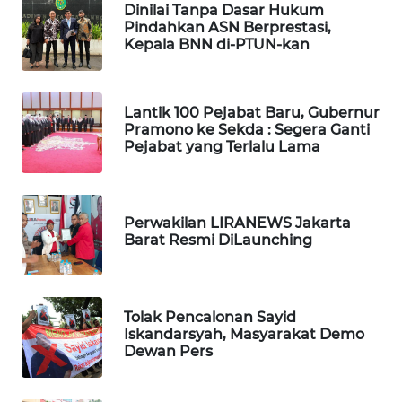
Dinilai Tanpa Dasar Hukum
WN
Pindahkan ASN Berprestasi,
TAPANULI
Kepala BNN di-PTUN-kan
TENGAH
WN DELI
Lantik 100 Pejabat Baru, Gubernur
SERDANG
Pramono ke Sekda : Segera Ganti
Pejabat yang Terlalu Lama
WN
TEBING
TINGGI
Perwakilan LIRANEWS Jakarta
Barat Resmi DiLaunching
WN
PAKPAK
Tolak Pencalonan Sayid
WN
Iskandarsyah, Masyarakat Demo
KARAWANG
Dewan Pers
WN