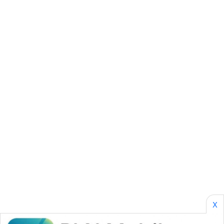
BORNEO
Wahana
Media
Group
WAHANA
NEWS
WAHANA
TANI
WAHANA
ADVOKAT
WAHANA
INFRASTRUKTUR
X
WAHANA