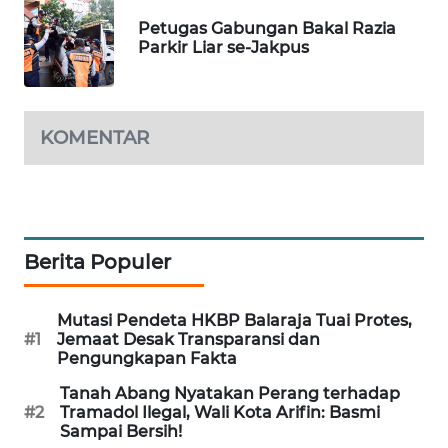
BEKASI
Petugas Gabungan Bakal Razia
Parkir Liar se-Jakpus
WN
BOGOR
KOMENTAR
WN
DEPOK
WN
TAPANULI
UTARA
Berita Populer
WN
Mutasi Pendeta HKBP Balaraja Tuai Protes,
SAMOSIR
#1
Jemaat Desak Transparansi dan
Pengungkapan Fakta
WN
Tanah Abang Nyatakan Perang terhadap
PADANG
#2
Tramadol Ilegal, Wali Kota Arifin: Basmi
LAWAS
Sampai Bersih!