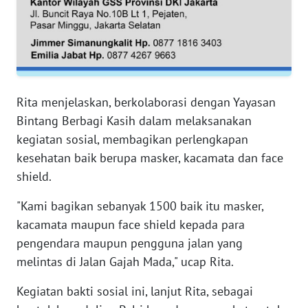
RIAU
WN
SERAMBI
WN
Rita menjelaskan, berkolaborasi dengan Yayasan
JAMBI
Bintang Berbagi Kasih dalam melaksanakan
kegiatan sosial, membagikan perlengkapan
WN
kesehatan baik berupa masker, kacamata dan face
SULTRA
shield.
WN
"Kami bagikan sebanyak 1500 baik itu masker,
NTB
kacamata maupun face shield kepada para
pengendara maupun pengguna jalan yang
WN
SULTENG
melintas di Jalan Gajah Mada," ucap Rita.
Kegiatan bakti sosial ini, lanjut Rita, sebagai
WN