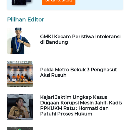
LANGKAT
WN
Pilihan Editor
TAPANULI
SELATAN
GMKI Kecam Peristiwa Intoleransi
di Bandung
WN
TANJUNG
LESUNG
Polda Metro Bekuk 3 Penghasut
WN
Aksi Rusuh
KARO
WN
Kejari Jaktim Ungkap Kasus
SIMALUNGUN
Dugaan Korupsi Mesin Jahit, Kadis
PPKUKM Ratu : Hormati dan
Patuhi Proses Hukum
WN
LABUHANBATU