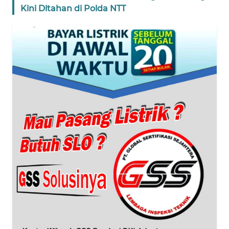
Kini Ditahan di Polda NTT
WN
BANTEN
WN
NTT
WN
KEPRI
WN
PAPUA
WN
PAPUA
BARAT
WN