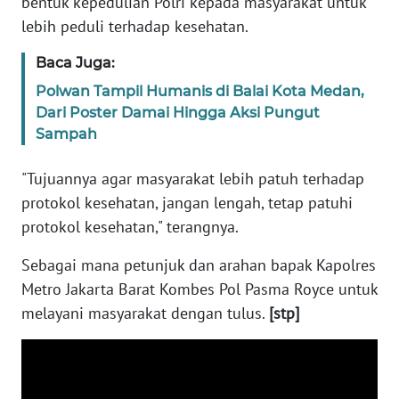
bentuk kepedulian Polri kepada masyarakat untuk
SULBAR
lebih peduli terhadap kesehatan.
WN
Baca Juga:
BABEL
Polwan Tampil Humanis di Balai Kota Medan,
Dari Poster Damai Hingga Aksi Pungut
WN
Sampah
SUMBAR
"Tujuannya agar masyarakat lebih patuh terhadap
WN
SUMSEL
protokol kesehatan, jangan lengah, tetap patuhi
protokol kesehatan," terangnya.
WN
Sebagai mana petunjuk dan arahan bapak Kapolres
BENGKULU
Metro Jakarta Barat Kombes Pol Pasma Royce untuk
melayani masyarakat dengan tulus.
[stp]
WN
LAMPUNG
WN
JATENG