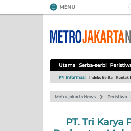
MENU
WAHANA
Tutup
TV
UTAMA
SERBA-
Utama
Serba-serbi
Peristiw
SERBI
Informasi
Indeks Berita
Kontak 
PERISTIWA
Metro jakarta News
Peristiwa
TOKOH
OPINI
PT. Tri Karya
Informasi