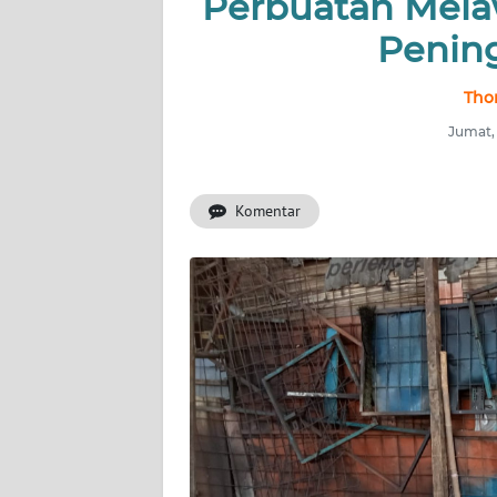
Perbuatan Mela
Penin
INDEKS
BERITA
Thom
KONTAK
Jumat,
KAMI
Komentar
INFO
IKLAN
TENTANG
KAMI
PEDOMAN
MEDIA
SIBER
REDAKSI