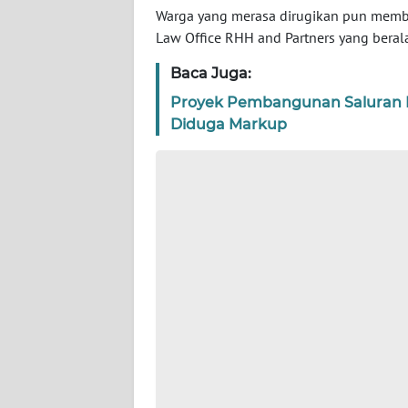
Warga yang merasa dirugikan pun memb
WN
Law Office RHH and Partners yang beralam
SERAMBI
Baca Juga:
WN
Proyek Pembangunan Saluran
JAMBI
Diduga Markup
WN
SULTRA
WN
NTB
WN
SULTENG
WN
SULBAR