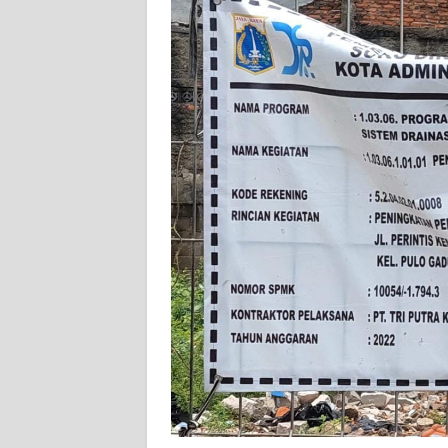
WN
BANTEN
WN
NTT
WN
KEPRI
WN
PAPUA
WN
PAPUA
BARAT
WN
RIAU