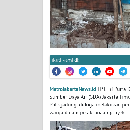
KARIR
DISCLAIMER
Wahana
News
Regional
Ikuti Kami di:
WN
SUMUT
MetroJakartaNews.id
|
PT. Tri Putra
WN
JAKARTA
Sumber Daya Air (SDA) Jakarta Timur
Pulogadung, diduga melakukan pe
WN
warga dalam pelaksanaan proyek.
JABAR