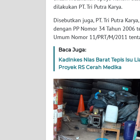
WN
dilakukan PT. Tri Putra Karya.
NUSANTARA
Disebutkan juga, PT. Tri Putra Kary
dengan PP Nomor 34 Tahun 2006 ten
WN
JOGJA
Umum Nomor 11/PRT/M/2011 tentan
Baca Juga:
WN
JATIM
Kadinkes Nias Barat Tepis Isu L
Proyek RS Cerah Medika
WN
BALI
WN
KALBAR
WN
KALTENG