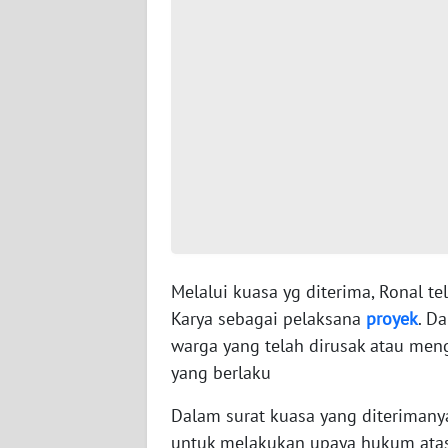
WN
BABEL
WN
SUMBAR
WN
SUMSEL
WN
BENGKULU
Melalui kuasa yg diterima, Ronal t
Karya sebagai pelaksana
proyek
. D
WN
LAMPUNG
warga yang telah dirusak atau men
yang berlaku
WN
JATENG
Dalam surat kuasa yang diterimany
untuk melakukan upaya hukum ata