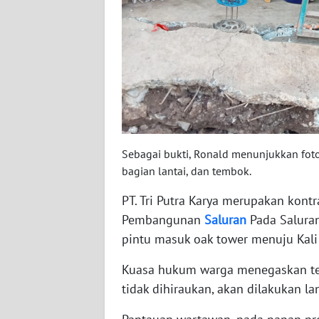
WN
KALTARA
WN
KALSEL
WN
KALTIM
Sebagai bukti, Ronald menunjukkan fot
WN
bagian lantai, dan tembok.
SULSEL
PT. Tri Putra Karya merupakan kont
Pembangunan
Saluran
Pada Saluran
WN
GORONTALO
pintu masuk oak tower menuju Kali 
Kuasa hukum warga menegaskan te
WN
tidak dihiraukan, akan dilakukan 
SULUT