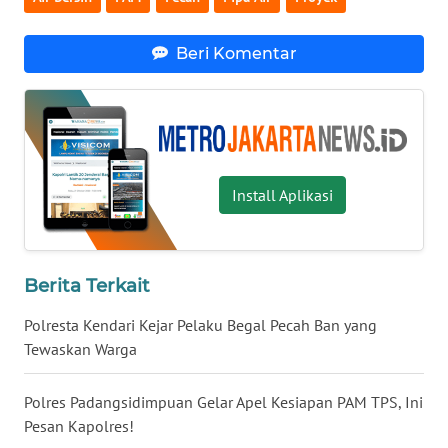
WN
Beri Komentar
NUSANTARA
WN
JOGJA
Install Aplikasi
WN
JATIM
WN
Berita Terkait
BALI
Polresta Kendari Kejar Pelaku Begal Pecah Ban yang
Tewaskan Warga
WN
KALBAR
Polres Padangsidimpuan Gelar Apel Kesiapan PAM TPS, Ini
WN
Pesan Kapolres!
KALTENG