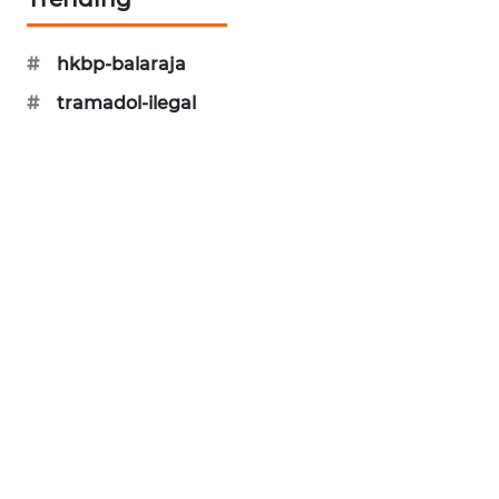
WN
SUMEDANG
#
hkbp-balaraja
#
tramadol-ilegal
WN
CIANJUR
WN
KEPULAUAN
SERIBU
WN
TANGERANG
WN
BINJAI
WN
CIREBON