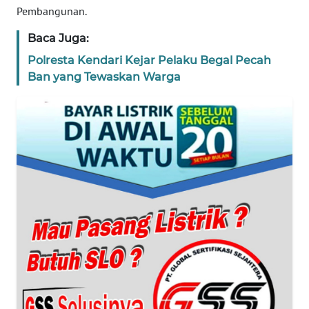
Pembangunan.
WN
Baca Juga:
BANTEN
Polresta Kendari Kejar Pelaku Begal Pecah
Ban yang Tewaskan Warga
WN
NTT
WN
KEPRI
WN
PAPUA
WN
PAPUA
BARAT
WN