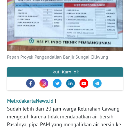
Informasi
INDEKS
BERITA
KONTAK
KAMI
Papan Proyek Pengendalian Banjir Sungai Ciliwung
INFO
IKLAN
Ikuti Kami di:
TENTANG
KAMI
MetroJakartaNews.id
|
Sudah lebih dari 20 jam warga Kelurahan Cawang
PEDOMAN
MEDIA
mengeluh karena tidak mendapatkan air bersih.
SIBER
Pasalnya, pipa PAM yang mengalirkan air bersih ke