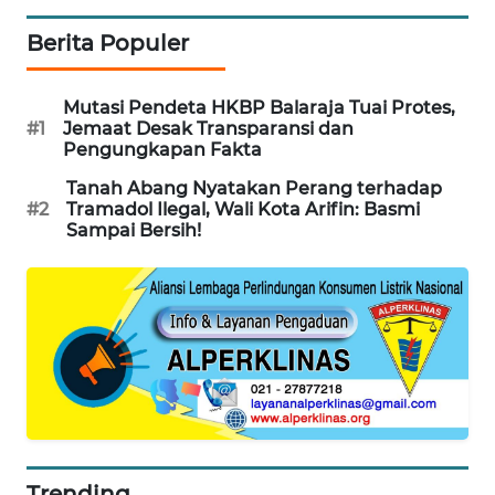
BEKASI
Berita Populer
WN
BOGOR
Mutasi Pendeta HKBP Balaraja Tuai Protes,
#1
Jemaat Desak Transparansi dan
Pengungkapan Fakta
WN
DEPOK
Tanah Abang Nyatakan Perang terhadap
#2
Tramadol Ilegal, Wali Kota Arifin: Basmi
Sampai Bersih!
WN
TAPANULI
UTARA
WN
SAMOSIR
WN
PADANG
LAWAS
Trending