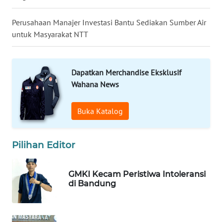
Perusahaan Manajer Investasi Bantu Sediakan Sumber Air
WN
MALUKU
untuk Masyarakat NTT
WN
MALUT
Dapatkan Merchandise Eksklusif
Wahana News
WN
DAIRI
Buka Katalog
WN
DANAU
Pilihan Editor
TOBA
GMKI Kecam Peristiwa Intoleransi
WN
di Bandung
NIAS
WN