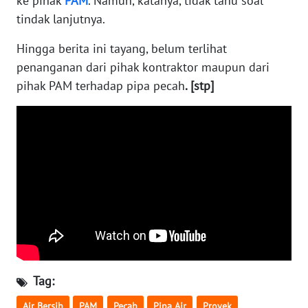
ke pihak
PAM
. Namun, katanya, tidak tahu soal
SULBAR
tindak lanjutnya.
WN
Hingga berita ini tayang, belum terlihat
BABEL
penanganan dari pihak kontraktor maupun dari
pihak PAM terhadap pipa pecah
. [stp]
WN
SUMBAR
WN
SUMSEL
WN
BENGKULU
WN
LAMPUNG
Tag:
WN
Air Bersih
PAM
Pecah
Pipa Air
Proyek
JATENG