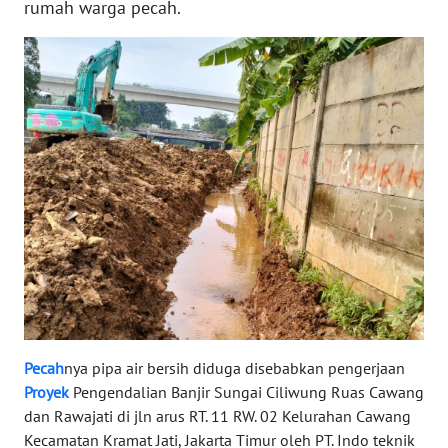
rumah warga pecah.
REDAKSI
KARIR
DISCLAIMER
Wahana
News
Regional
WN
SUMUT
WN
JAKARTA
Pecah
nya pipa air bersih diduga disebabkan pengerjaan
Proyek
Pengendalian Banjir Sungai Ciliwung Ruas Cawang
dan Rawajati di jln arus RT. 11 RW. 02 Kelurahan Cawang
WN
JABAR
Kecamatan Kramat Jati, Jakarta Timur oleh PT. Indo teknik