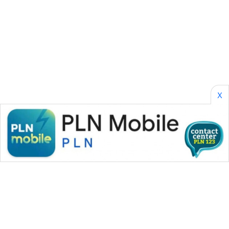
BORNEO
Wahana
Media
Group
WAHANA
NEWS
X
WAHANA
TANI
WAHANA
ADVOKAT
WAHANA
INFRASTRUKTUR
WAHANA