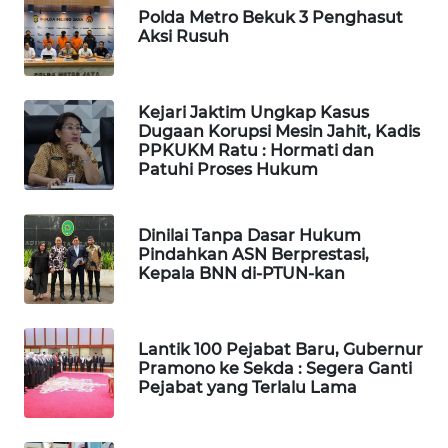
LANGKAT
Polda Metro Bekuk 3 Penghasut
Aksi Rusuh
WN
TAPANULI
SELATAN
Kejari Jaktim Ungkap Kasus
Dugaan Korupsi Mesin Jahit, Kadis
PPKUKM Ratu : Hormati dan
WN
Patuhi Proses Hukum
TANJUNG
LESUNG
Dinilai Tanpa Dasar Hukum
WN
Pindahkan ASN Berprestasi,
KARO
Kepala BNN di-PTUN-kan
WN
SIMALUNGUN
Lantik 100 Pejabat Baru, Gubernur
Pramono ke Sekda : Segera Ganti
Pejabat yang Terlalu Lama
WN
LABUHANBATU