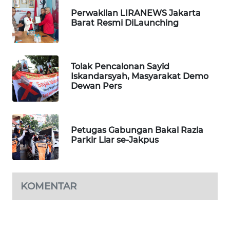
Perwakilan LIRANEWS Jakarta
WN
Barat Resmi DiLaunching
TAPANULI
TENGAH
WN DELI
Tolak Pencalonan Sayid
SERDANG
Iskandarsyah, Masyarakat Demo
Dewan Pers
WN
TEBING
TINGGI
Petugas Gabungan Bakal Razia
Parkir Liar se-Jakpus
WN
PAKPAK
KOMENTAR
WN
KARAWANG
WN