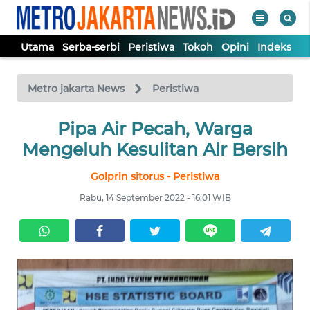
Utama
Serba-serbi
Peristiwa
Tokoh
Opini
Indeks
WAHANA
Tutup
TV
Metro jakarta News
Peristiwa
UTAMA
Pipa Air Pecah, Warga
Mengeluh Kesulitan Air Bersih
SERBA-
Golprin sitorus - Peristiwa
SERBI
Rabu, 14 September 2022 - 16:01 WIB
PERISTIWA
TOKOH
OPINI