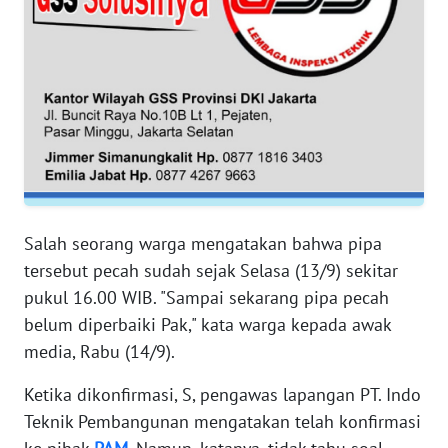
RIAU
WN
SERAMBI
WN
JAMBI
WN
SULTRA
Salah seorang warga mengatakan bahwa pipa
tersebut pecah sudah sejak Selasa (13/9) sekitar
WN
pukul 16.00 WIB. "Sampai sekarang pipa pecah
NTB
belum diperbaiki Pak," kata warga kepada awak
media, Rabu (14/9).
WN
SULTENG
Ketika dikonfirmasi, S, pengawas lapangan PT. Indo
Teknik Pembangunan mengatakan telah konfirmasi
WN