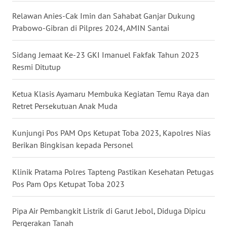
Relawan Anies-Cak Imin dan Sahabat Ganjar Dukung
WN
Prabowo-Gibran di Pilpres 2024, AMIN Santai
KALTARA
Sidang Jemaat Ke-23 GKI Imanuel Fakfak Tahun 2023
WN
Resmi Ditutup
KALSEL
Ketua Klasis Ayamaru Membuka Kegiatan Temu Raya dan
WN
Retret Persekutuan Anak Muda
KALTIM
Kunjungi Pos PAM Ops Ketupat Toba 2023, Kapolres Nias
WN
Berikan Bingkisan kepada Personel
SULSEL
Klinik Pratama Polres Tapteng Pastikan Kesehatan Petugas
WN
Pos Pam Ops Ketupat Toba 2023
GORONTALO
Pipa Air Pembangkit Listrik di Garut Jebol, Diduga Dipicu
WN
Pergerakan Tanah
SULUT