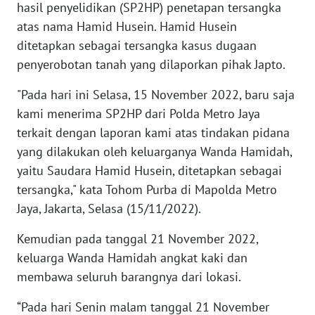
hasil penyelidikan (SP2HP) penetapan tersangka
atas nama Hamid Husein. Hamid Husein
WN
ditetapkan sebagai tersangka kasus dugaan
INDRAMAYU
penyerobotan tanah yang dilaporkan pihak Japto.
WN
"Pada hari ini Selasa, 15 November 2022, baru saja
KUNINGAN
kami menerima SP2HP dari Polda Metro Jaya
terkait dengan laporan kami atas tindakan pidana
WN
MAJALENGKA
yang dilakukan oleh keluarganya Wanda Hamidah,
yaitu Saudara Hamid Husein, ditetapkan sebagai
WN
tersangka," kata Tohom Purba di Mapolda Metro
SUBANG
Jaya, Jakarta, Selasa (15/11/2022).
Kemudian pada tanggal 21 November 2022,
WN
SUKABUMI
keluarga Wanda Hamidah angkat kaki dan
membawa seluruh barangnya dari lokasi.
WN
“Pada hari Senin malam tanggal 21 November
PURWAKARTA