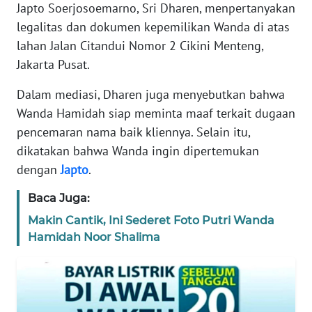
Japto Soerjosoemarno, Sri Dharen, menpertanyakan
REDAKSI
legalitas dan dokumen kepemilikan Wanda di atas
lahan Jalan Citandui Nomor 2 Cikini Menteng,
KARIR
Jakarta Pusat.
DISCLAIMER
Dalam mediasi, Dharen juga menyebutkan bahwa
Wanda Hamidah siap meminta maaf terkait dugaan
Wahana
pencemaran nama baik kliennya. Selain itu,
News
dikatakan bahwa Wanda ingin dipertemukan
Regional
dengan
Japto
.
WN
Baca Juga:
SUMUT
Makin Cantik, Ini Sederet Foto Putri Wanda
Hamidah Noor Shalima
WN
JAKARTA
WN
JABAR