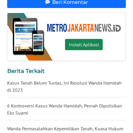
SURABAYA
Beri Komentar
WN
NATUNA
WN
Install Aplikasi
BINTAN
WN
MANDALIKA
Berita Terkait
Kasus Tanah Belum Tuntas, Ini Resolusi Wanda Hamidah
WN
LIKUPANG
di 2023
WN
6 Kontroversi Kasus Wanda Hamidah, Pernah Dipolisikan
LABUANBAJO
Eks Suami
WN
Wanda Permasalahkan Kepemilikan Tanah, Kuasa Hukum