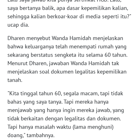
saya bertanya balik, apa dasar kepemilikan kalian,
sehingga kalian berkoar-koar di media seperti itu?"
WN
NUSANTARA
ucap dia.
Dharen menyebut Wanda Hamidah menjelaskan
WN
JOGJA
bahwa keluarganya telah menempati rumah yang
sekarang berstatus sengketa itu selama 60 tahun.
WN
Menurut Dharen, jawaban Wanda Hamidah tak
JATIM
menjelaskan soal dokumen legalitas kepemilikan
tanah.
WN
BALI
"Kita tinggal tahun 60, segala macam, tapi tidak
bahas yang saya tanya. Tapi mereka hanya
WN
menjawab yang hanya ingin mereka jawab, yang
KALBAR
tidak berkaitan dengan legalitas dan dokumen.
Tapi hanya masalah waktu (lama menghuni)
WN
doang," tambahnya.
KALTENG