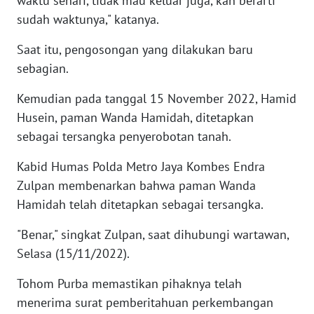
waktu sehari, tidak mau keluar juga, kan berarti
sudah waktunya," katanya.
WN
SUMEDANG
Saat itu, pengosongan yang dilakukan baru
sebagian.
WN
CIANJUR
Kemudian pada tanggal 15 November 2022, Hamid
Husein, paman Wanda Hamidah, ditetapkan
WN
sebagai tersangka penyerobotan tanah.
KEPULAUAN
SERIBU
Kabid Humas Polda Metro Jaya Kombes Endra
Zulpan membenarkan bahwa paman Wanda
WN
Hamidah telah ditetapkan sebagai tersangka.
TANGERANG
"Benar," singkat Zulpan, saat dihubungi wartawan,
WN
Selasa (15/11/2022).
BINJAI
Tohom Purba memastikan pihaknya telah
WN
menerima surat pemberitahuan perkembangan
CIREBON