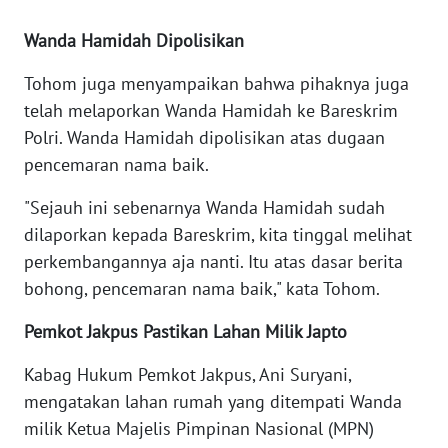
Wanda Hamidah Dipolisikan
WN
MALUKU
Tohom juga menyampaikan bahwa pihaknya juga
telah melaporkan Wanda Hamidah ke Bareskrim
WN
Polri. Wanda Hamidah dipolisikan atas dugaan
MALUT
pencemaran nama baik.
WN
"Sejauh ini sebenarnya Wanda Hamidah sudah
DAIRI
dilaporkan kepada Bareskrim, kita tinggal melihat
perkembangannya aja nanti. Itu atas dasar berita
WN
bohong, pencemaran nama baik," kata Tohom.
DANAU
TOBA
Pemkot Jakpus Pastikan Lahan Milik Japto
WN
Kabag Hukum Pemkot Jakpus, Ani Suryani,
NIAS
mengatakan lahan rumah yang ditempati Wanda
milik Ketua Majelis Pimpinan Nasional (MPN)
WN