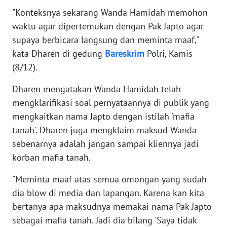
RIAU
"Konteksnya sekarang Wanda Hamidah memohon
waktu agar dipertemukan dengan Pak Japto agar
WN
supaya berbicara langsung dan meminta maaf,"
SERAMBI
kata Dharen di gedung
Bareskrim
Polri, Kamis
(8/12).
WN
JAMBI
Dharen mengatakan Wanda Hamidah telah
mengklarifikasi soal pernyataannya di publik yang
WN
mengkaitkan nama Japto dengan istilah 'mafia
SULTRA
tanah'. Dharen juga mengklaim maksud Wanda
sebenarnya adalah jangan sampai kliennya jadi
WN
NTB
korban mafia tanah.
"Meminta maaf atas semua omongan yang sudah
WN
SULTENG
dia blow di media dan lapangan. Karena kan kita
bertanya apa maksudnya memakai nama Pak Japto
WN
sebagai mafia tanah. Jadi dia bilang 'Saya tidak