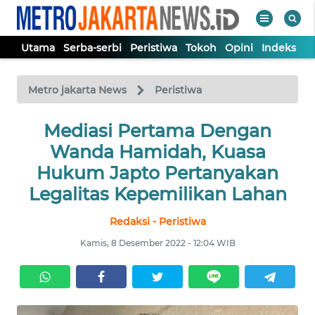
Utama
Serba-serbi
Peristiwa
Tokoh
Opini
Indeks
WAHANA
Tutup
TV
Metro jakarta News
Peristiwa
UTAMA
Mediasi Pertama Dengan
Wanda Hamidah, Kuasa
SERBA-
Hukum Japto Pertanyakan
SERBI
Legalitas Kepemilikan Lahan
Redaksi - Peristiwa
PERISTIWA
Kamis, 8 Desember 2022 - 12:04 WIB
TOKOH
OPINI