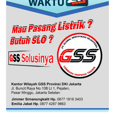
WN
BANTEN
WN
NTT
WN
KEPRI
WN
PAPUA
WN
PAPUA
BARAT
WN