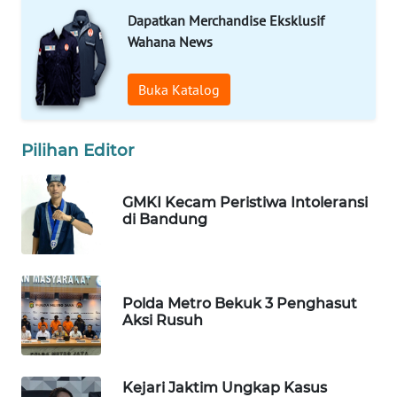
KONSUMEN
Dapatkan Merchandise Eksklusif
Wahana News
WAHANA
LISTRIK
Buka Katalog
WAHANA
TRAVEL
Pilihan Editor
WAHANA
TV
GMKI Kecam Peristiwa Intoleransi
di Bandung
WAHANANEWS
ID
Polda Metro Bekuk 3 Penghasut
WAHANANEWS
Aksi Rusuh
CO ID
WAHANANEWS
Kejari Jaktim Ungkap Kasus
NET