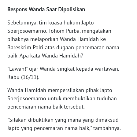
Respons Wanda Saat Dipolisikan
WN
KALTARA
Sebelumnya, tim kuasa hukum Japto
Soerjosoemarno, Tohom Purba, mengatakan
WN
pihaknya melaporkan Wanda Hamidah ke
KALSEL
Bareskrim Polri atas dugaan pencemaran nama
baik. Apa kata Wanda Hamidah?
WN
KALTIM
"Lawan!" ujar Wanda singkat kepada wartawan,
Rabu (16/11).
WN
SULSEL
Wanda Hamidah mempersilakan pihak Japto
Soerjosoemarno untuk membuktikan tuduhan
WN
pencemaran nama baik tersebut.
GORONTALO
"Silakan dibuktikan yang mana yang dimaksud
Japto yang pencemaran nama baik," tambahnya.
WN
SULUT