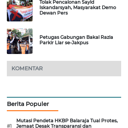
Tolak Pencalonan Sayid
Iskandarsyah, Masyarakat Demo
Dewan Pers
WAHANA
DESA
WISATA
Petugas Gabungan Bakal Razia
LAPAK
Parkir Liar se-Jakpus
WAHANA
Wahana
Network
KOMENTAR
KONSUMEN
LISTRIK
MASYARAKAT
Berita Populer
KELISTRIKAN
Mutasi Pendeta HKBP Balaraja Tuai Protes,
WALINKI
#1
Jemaat Desak Transparansi dan