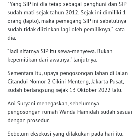
"Yang SIP ini dia tetap sebagai penghuni dan SIP
WN
sudah mati sejak tahun 2012. Sejak ini dimiliki 1
TAPANULI
orang (Japto), maka pemegang SIP ini sebetulnya
TENGAH
sudah tidak diizinkan lagi oleh pemiliknya," kata
dia.
WN DELI
SERDANG
“Jadi sifatnya SIP itu sewa-menyewa. Bukan
kepemilikan dari awalnya," lanjutnya.
WN
TEBING
Sementara itu, upaya pengosongan lahan di Jalan
TINGGI
Citandui Nomor 2 Cikini Menteng, Jakarta Pusat,
sudah berlangsung sejak 13 Oktober 2022 lalu.
WN
PAKPAK
Ani Suryani menegaskan, sebelumnya
pengosongan rumah Wanda Hamidah sudah sesuai
WN
dengan prosedur.
KARAWANG
Sebelum eksekusi yang dilakukan pada hari itu,
WN