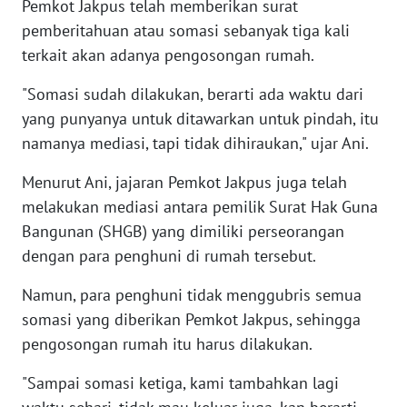
Pemkot Jakpus telah memberikan surat
BEKASI
pemberitahuan atau somasi sebanyak tiga kali
terkait akan adanya pengosongan rumah.
WN
BOGOR
"Somasi sudah dilakukan, berarti ada waktu dari
yang punyanya untuk ditawarkan untuk pindah, itu
WN
namanya mediasi, tapi tidak dihiraukan," ujar Ani.
DEPOK
Menurut Ani, jajaran Pemkot Jakpus juga telah
WN
melakukan mediasi antara pemilik Surat Hak Guna
TAPANULI
Bangunan (SHGB) yang dimiliki perseorangan
UTARA
dengan para penghuni di rumah tersebut.
WN
Namun, para penghuni tidak menggubris semua
SAMOSIR
somasi yang diberikan Pemkot Jakpus, sehingga
pengosongan rumah itu harus dilakukan.
WN
PADANG
"Sampai somasi ketiga, kami tambahkan lagi
LAWAS