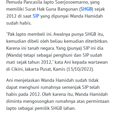
Pemuda Pancasila Japto Soerjosoemarno, yang
LANGKAT
memiliki Surat Hak Guna Bangunan (
SHGB
) sejak
2012 di saat
SIP
yang dipunyai Wanda Hamidah
WN
TAPANULI
sudah habis.
SELATAN
"Pak Japto membeli ini. Awalnya punya SHGB itu,
WN
kemudian dibeli oleh beliau kemudian diterbitkan.
TANJUNG
Karena ini tanah negara. Yang (punya) SIP ini dia
LESUNG
(Wanda) tetapi sebagai penghuni dan SIP sudah
mati sejak tahun 2012," kata Ani kepada wartawan
WN
di Cikini, Jakarta Pusat, Kamis (13/10/2022).
KARO
Ani menjelaskan Wanda Hamidah sudah tidak
WN
dapat menghuni rumahnya semenjak SIP telah
SIMALUNGUN
habis pada 2012. Oleh karena itu, Wanda Hamidah
diminta mengosongkan rumahnya atas permintaan
WN
Japto sebagai pemilik SHGB lahan.
LABUHANBATU