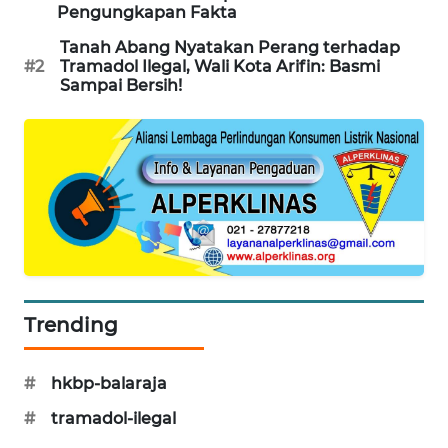
ID
Pengungkapan Fakta
Tanah Abang Nyatakan Perang terhadap
MAWAKA
#2
Tramadol Ilegal, Wali Kota Arifin: Basmi
ID
Sampai Bersih!
MARTABAT
NET
PLN
WATCH
MKLI
Trending
LPKKI
#
hkbp-balaraja
LKKI
#
tramadol-ilegal
KOPEKLIN