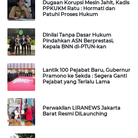
Dugaan Korupsi Mesin Jahit, Kadis
PPKUKM Ratu : Hormati dan
Patuhi Proses Hukum
WAHANA
SPORT
Dinilai Tanpa Dasar Hukum
WAHANA
Pindahkan ASN Berprestasi,
UMKM
Kepala BNN di-PTUN-kan
WAHANA
SELEB
Lantik 100 Pejabat Baru, Gubernur
Pramono ke Sekda : Segera Ganti
Pejabat yang Terlalu Lama
WAHANA
PERSONA
WAHANA
Perwakilan LIRANEWS Jakarta
OTOMOTIF
Barat Resmi DiLaunching
WAHANA
HEALTH