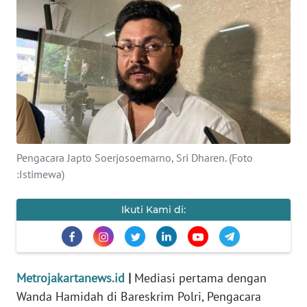
Informasi
INDEKS
BERITA
KONTAK
KAMI
INFO
Pengacara Japto Soerjosoemarno, Sri Dharen. (Foto
IKLAN
:Istimewa)
TENTANG
Ikuti Kami di:
KAMI
PEDOMAN
MEDIA
Metrojakartanews.id
|
Mediasi pertama dengan
SIBER
Wanda Hamidah di Bareskrim Polri, Pengacara