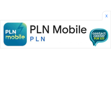
SONYA
ASA
X
NEWS
WAHANA MEDIA GROUP