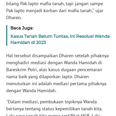
SULBAR
bilang Pak Japto mafia tanah, tapi jangan sampe
Pak Japto menjadi korban dari mafia tanah'," ujar
WN
Dharen.
BABEL
Baca Juga:
WN
Kasus Tanah Belum Tuntas, Ini Resolusi Wanda
SUMBAR
Hamidah di 2023
WN
Hal tersebut disampaikan Dharen setelah pihaknya
SUMSEL
menghadiri mediasi dengan Wanda Hamidah di
Bareskrim Polri, atas kasus dugaan pencemaran
WN
nama baik yang dilaporkan Japto. Dharen
BENGKULU
menuturkan ini adalah mediasi pertama pihaknya
dengan Wanda Hamidah.
WN
LAMPUNG
"Dalam mediasi, pembukaan topiknya Wanda
bertanya tentang status kepemilikan tanah kita.
WN
Lalu saya jawab kita punya sertifikat HGB. Lalu,
JATENG