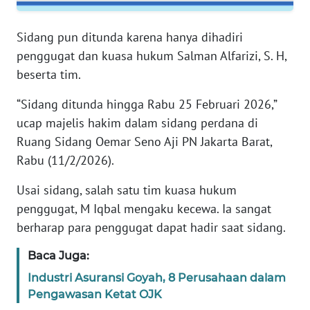
RIAU
Sidang pun ditunda karena hanya dihadiri
WN
penggugat dan kuasa hukum Salman Alfarizi, S. H,
SERAMBI
beserta tim.
WN
“Sidang ditunda hingga Rabu 25 Februari 2026,”
JAMBI
ucap majelis hakim dalam sidang perdana di
Ruang Sidang Oemar Seno Aji PN Jakarta Barat,
WN
SULTRA
Rabu (11/2/2026).
Usai sidang, salah satu tim kuasa hukum
WN
penggugat, M Iqbal mengaku kecewa. Ia sangat
NTB
berharap para penggugat dapat hadir saat sidang.
WN
Baca Juga:
SULTENG
Industri Asuransi Goyah, 8 Perusahaan dalam
Pengawasan Ketat OJK
WN