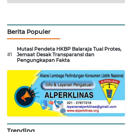
SURABAYA
WN
NATUNA
Berita Populer
WN
BINTAN
Mutasi Pendeta HKBP Balaraja Tuai Protes,
#1
Jemaat Desak Transparansi dan
Pengungkapan Fakta
WN
MANDALIKA
WN
LIKUPANG
WN
LABUANBAJO
WN
Trending