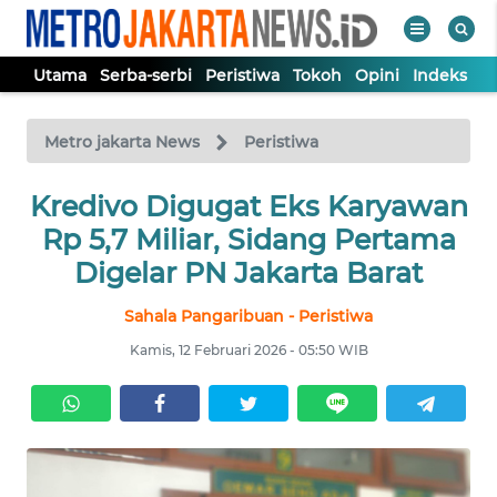
Utama
Serba-serbi
Peristiwa
Tokoh
Opini
Indeks
WAHANA
Tutup
TV
Metro jakarta News
Peristiwa
UTAMA
Kredivo Digugat Eks Karyawan
Rp 5,7 Miliar, Sidang Pertama
SERBA-
Digelar PN Jakarta Barat
SERBI
Sahala Pangaribuan - Peristiwa
PERISTIWA
Kamis, 12 Februari 2026 - 05:50 WIB
TOKOH
OPINI