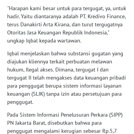
SULBAR
"Harapan kami besar untuk para tergugat, ya, untuk
hadir. Yaitu diantaranya adalah PT. Kredivo Finance,
WN
BABEL
terus Danakirti Arta Kirana, dan turut tergugatnya
Otoritas Jasa Keuangan Republik Indonesia,"
WN
ungkap Iqbal kepada wartawan.
SUMBAR
Iqbal menjelaskan bahwa substansi gugatan yang
diajukan kliennya terkait perbuatan melawan
WN
SUMSEL
hukum, Ilegal akses. Dimana, tergugat I dan
tergugat II telah mengakses data keuangan pribadi
WN
para penggugat berupa sistem informasi layanan
BENGKULU
keuangan (SLIK) tanpa izin atau persetujuan para
penggugat.
WN
LAMPUNG
Pada Sistem Informasi Penelusuran Perkara (SIPP)
PN Jakarta Barat, disebutkan bahwa para
WN
penggugat mengalami kerugian sebesar Rp.5,7
JATENG