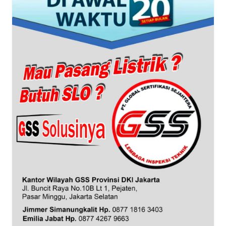
WN
BANTEN
WN
NTT
WN
KEPRI
WN
PAPUA
WN
PAPUA
BARAT
WN