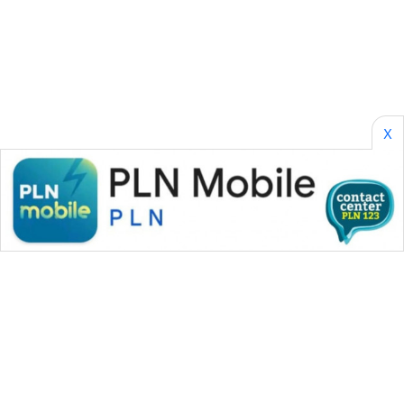
ID
MAWAKA
ID
MARTABAT
X
NET
PLN
WATCH
MKLI
LPKKI
LKKI
KOPEKLIN