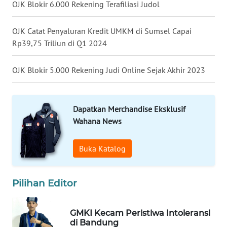
OJK Blokir 6.000 Rekening Terafiliasi Judol
WN
SUMEDANG
OJK Catat Penyaluran Kredit UMKM di Sumsel Capai
Rp39,75 Triliun di Q1 2024
WN
CIANJUR
OJK Blokir 5.000 Rekening Judi Online Sejak Akhir 2023
WN
KEPULAUAN
Dapatkan Merchandise Eksklusif
SERIBU
Wahana News
WN
TANGERANG
Buka Katalog
WN
Pilihan Editor
BINJAI
WN
GMKI Kecam Peristiwa Intoleransi
CIREBON
di Bandung