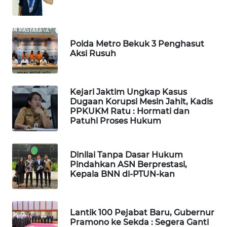
WN
INDRAMAYU
Polda Metro Bekuk 3 Penghasut
Aksi Rusuh
WN
KUNINGAN
Kejari Jaktim Ungkap Kasus
WN
Dugaan Korupsi Mesin Jahit, Kadis
MAJALENGKA
PPKUKM Ratu : Hormati dan
Patuhi Proses Hukum
WN
SUBANG
Dinilai Tanpa Dasar Hukum
Pindahkan ASN Berprestasi,
WN
Kepala BNN di-PTUN-kan
SUKABUMI
WN
Lantik 100 Pejabat Baru, Gubernur
PURWAKARTA
Pramono ke Sekda : Segera Ganti