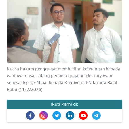
Informasi
INDEKS
BERITA
KONTAK
KAMI
INFO
Kuasa hukum penggugat memberilan keterangan kepada
IKLAN
wartawan usai sidang pertama gugatan eks karyawan
sebesar Rp.5,7 Miliar kepada Kredivo di PN Jakarta Barat,
TENTANG
Rabu (11/2/2026)
KAMI
Ikuti Kami di:
PEDOMAN
MEDIA
SIBER