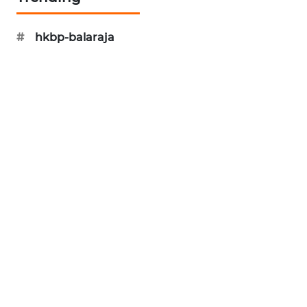
BORNEO
Wahana
#
hkbp-balaraja
Media
Group
WAHANA
NEWS
WAHANA
TANI
WAHANA
ADVOKAT
WAHANA
INFRASTRUKTUR
WAHANA