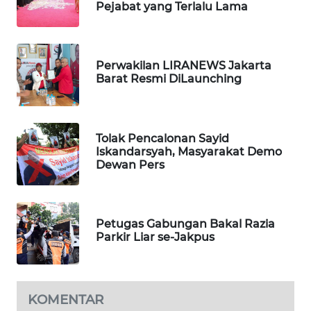
Pejabat yang Terlalu Lama
WN
PRIANGAN
TIMUR
Perwakilan LIRANEWS Jakarta
Barat Resmi DiLaunching
WN
SEMARANG
Tolak Pencalonan Sayid
WN
Iskandarsyah, Masyarakat Demo
SOLO
Dewan Pers
WN
BOROBUDUR
Petugas Gabungan Bakal Razia
Parkir Liar se-Jakpus
WN
MADURA
KOMENTAR
WN