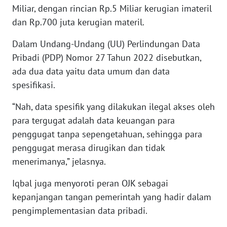
Miliar, dengan rincian Rp.5 Miliar kerugian imateril
dan Rp.700 juta kerugian materil.
WN
NUSANTARA
Dalam Undang-Undang (UU) Perlindungan Data
Pribadi (PDP) Nomor 27 Tahun 2022 disebutkan,
WN
ada dua data yaitu data umum dan data
JOGJA
spesifikasi.
WN
“Nah, data spesifik yang dilakukan ilegal akses oleh
JATIM
para tergugat adalah data keuangan para
penggugat tanpa sepengetahuan, sehingga para
WN
penggugat merasa dirugikan dan tidak
BALI
menerimanya,” jelasnya.
WN
Iqbal juga menyoroti peran OJK sebagai
KALBAR
kepanjangan tangan pemerintah yang hadir dalam
pengimplementasian data pribadi.
WN
KALTENG