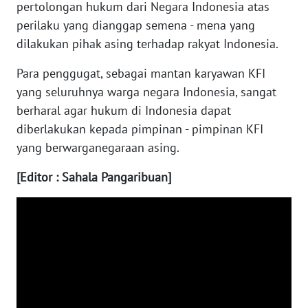
pertolongan hukum dari Negara Indonesia atas
LANGKAT
perilaku yang dianggap semena - mena yang
WN
dilakukan pihak asing terhadap rakyat Indonesia.
TAPANULI
SELATAN
Para penggugat, sebagai mantan karyawan KFI
yang seluruhnya warga negara Indonesia, sangat
WN
berharal agar hukum di Indonesia dapat
TANJUNG
diberlakukan kepada pimpinan - pimpinan KFI
LESUNG
yang berwarganegaraan asing.
WN
[Editor : Sahala Pangaribuan]
KARO
WN
SIMALUNGUN
WN
LABUHANBATU