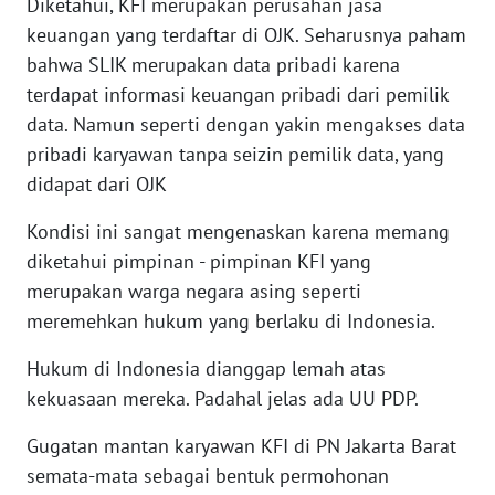
Diketahui, KFI merupakan perusahan jasa
keuangan yang terdaftar di OJK. Seharusnya paham
WN
bahwa SLIK merupakan data pribadi karena
MALUKU
terdapat informasi keuangan pribadi dari pemilik
data. Namun seperti dengan yakin mengakses data
WN
pribadi karyawan tanpa seizin pemilik data, yang
MALUT
didapat dari OJK
WN
Kondisi ini sangat mengenaskan karena memang
DAIRI
diketahui pimpinan - pimpinan KFI yang
merupakan warga negara asing seperti
WN
DANAU
meremehkan hukum yang berlaku di Indonesia.
TOBA
Hukum di Indonesia dianggap lemah atas
kekuasaan mereka. Padahal jelas ada UU PDP.
WN
NIAS
Gugatan mantan karyawan KFI di PN Jakarta Barat
semata-mata sebagai bentuk permohonan
WN