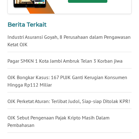
BEKASI
WN
Berita Terkait
BOGOR
Industri Asuransi Goyah, 8 Perusahaan dalam Pengawasan
WN
Ketat OJK
DEPOK
Pagar SMKN 1 Kota Jambi Ambruk Telan 3 Korban jiwa
WN
TAPANULI
OJK Bongkar Kasus: 167 PUJK Ganti Kerugian Konsumen
UTARA
Hingga Rp112 Miliar
WN
OJK Perketat Aturan: Terlibat Judol, Siap-siap Ditolak KPR!
SAMOSIR
OJK Sebut Pengenaan Pajak Kripto Masih Dalam
WN
PADANG
Pembahasan
LAWAS