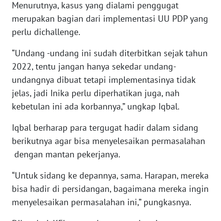
Menurutnya, kasus yang dialami penggugat
merupakan bagian dari implementasi UU PDP yang
WN
perlu dichallenge.
KALTARA
“Undang -undang ini sudah diterbitkan sejak tahun
WN
2022, tentu jangan hanya sekedar undang-
KALSEL
undangnya dibuat tetapi implementasinya tidak
jelas, jadi Inika perlu diperhatikan juga, nah
WN
kebetulan ini ada korbannya,” ungkap Iqbal.
KALTIM
Iqbal berharap para tergugat hadir dalam sidang
WN
berikutnya agar bisa menyelesaikan permasalahan
SULSEL
dengan mantan pekerjanya.
WN
“Untuk sidang ke depannya, sama. Harapan, mereka
GORONTALO
bisa hadir di persidangan, bagaimana mereka ingin
menyelesaikan permasalahan ini,” pungkasnya.
WN
SULUT