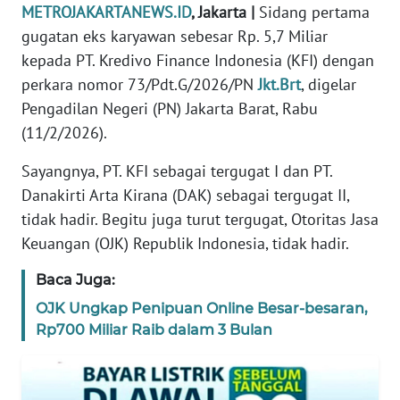
METROJAKARTANEWS.ID
, Jakarta |
Sidang pertama
REDAKSI
gugatan eks karyawan sebesar Rp. 5,7 Miliar
kepada PT. Kredivo Finance Indonesia (KFI) dengan
KARIR
perkara nomor 73/Pdt.G/2026/PN
Jkt.Brt
, digelar
Pengadilan Negeri (PN) Jakarta Barat, Rabu
DISCLAIMER
(11/2/2026).
Wahana
Sayangnya, PT. KFI sebagai tergugat I dan PT.
News
Regional
Danakirti Arta Kirana (DAK) sebagai tergugat II,
tidak hadir. Begitu juga turut tergugat, Otoritas Jasa
WN
Keuangan (OJK) Republik Indonesia, tidak hadir.
SUMUT
Baca Juga:
WN
OJK Ungkap Penipuan Online Besar-besaran,
JAKARTA
Rp700 Miliar Raib dalam 3 Bulan
WN
JABAR