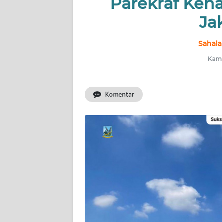
Parekraf Kena
Ja
INDEKS
BERITA
Sahala
KONTAK
Kami
KAMI
Komentar
INFO
IKLAN
TENTANG
KAMI
PEDOMAN
MEDIA
SIBER
REDAKSI