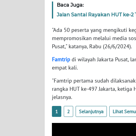
Baca Juga:
WN
NUSANTARA
Jalan Santai Rayakan HUT ke-2 
WN
"Ada 50 peserta yang mengikuti ke
JOGJA
mempromosikan melalui media sos
Pusat," katanya, Rabu (26/6/2024).
WN
JATIM
Famtrip
di wilayah Jakarta Pusat, l
empat kali.
WN
BALI
"Famtrip pertama sudah dilaksana
rangka HUT ke-497 Jakarta, ketiga 
WN
jelasnya.
KALBAR
1
2
Selanjutnya
Lihat Sem
WN
KALTENG