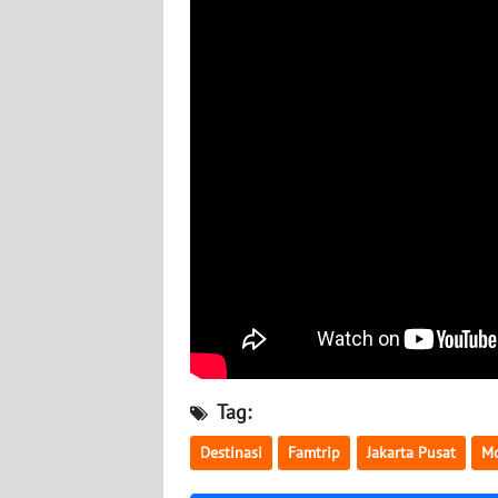
WN
KALTARA
WN
KALSEL
WN
KALTIM
WN
SULSEL
WN
GORONTALO
Tag:
WN
SULUT
Destinasi
Famtrip
Jakarta Pusat
M