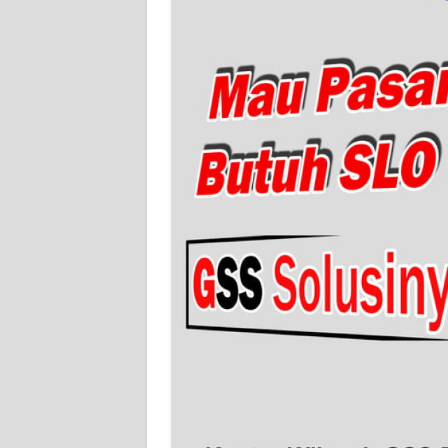
WN
SERAMBI
WN
JAMBI
WN
SULTRA
WN
NTB
WN
SULTENG
WN
SULBAR