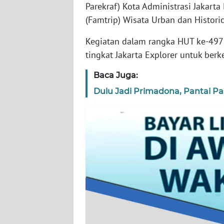
WN
Parekraf) Kota Administrasi Jakarta
BANTEN
(Famtrip) Wisata Urban dan Historic
Kegiatan dalam rangka HUT ke-497 
WN
NTT
tingkat Jakarta Explorer untuk berke
Baca Juga:
WN
KEPRI
Dulu Jadi Primadona, Pantai Pas
WN
PAPUA
WN
PAPUA
BARAT
WN
RIAU