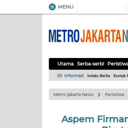
MENU
WAHANA
Tutup
TV
UTAMA
SERBA-
Utama
Serba-serbi
Peristiw
SERBI
Informasi
Indeks Berita
Kontak 
PERISTIWA
Metro jakarta News
Peristiwa
TOKOH
OPINI
Aspem Firman
Informasi