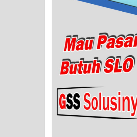
WN
SERAMBI
WN
JAMBI
WN
SULTRA
WN
NTB
WN
SULTENG
WN
SULBAR