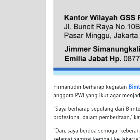
WN
BABEL
WN
SUMBAR
WN
SUMSEL
WN
BENGKULU
Firmanudin berharap kegiatan
Bimt
anggota PWI yang ikut agar menjad
WN
LAMPUNG
"Saya berharap sepulang dari Bimt
profesional dalam pemberitaan," ka
WN
JATENG
"Dan, saya berdoa semoga keberang
selamat sampai kembali ke Jakarta,