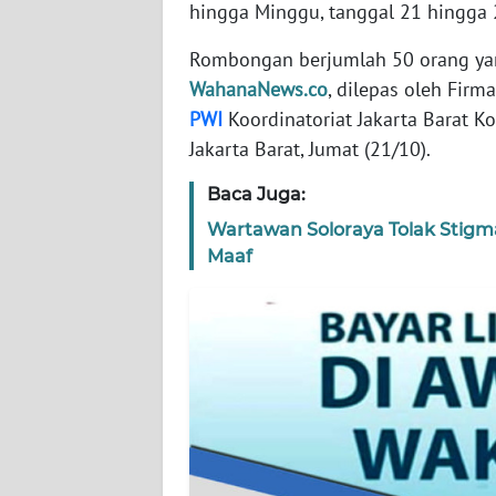
hingga Minggu, tanggal 21 hingga
WN
BANTEN
Rombongan berjumlah 50 orang yang
WahanaNews.co
, dilepas oleh Fir
WN
NTT
PWI
Koordinatoriat Jakarta Barat Ko
Jakarta Barat, Jumat (21/10).
WN
Baca Juga:
KEPRI
Wartawan Soloraya Tolak Stigm
WN
Maaf
PAPUA
WN
PAPUA
BARAT
WN
RIAU