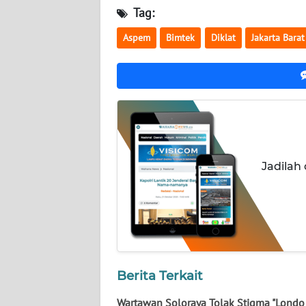
WN
Tag:
KALTARA
Aspem
Bimtek
Diklat
Jakarta Barat
WN
KALSEL
WN
KALTIM
WN
Jadilah
SULSEL
WN
GORONTALO
WN
Berita Terkait
SULUT
Wartawan Soloraya Tolak Stigma "Londo 