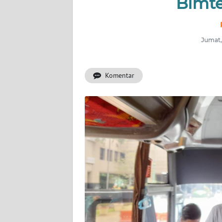
Bimte
INDEKS
BERITA
Jumat,
KONTAK
KAMI
Komentar
INFO
IKLAN
TENTANG
KAMI
PEDOMAN
MEDIA
SIBER
REDAKSI