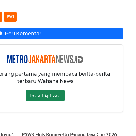
PWI
Beri Komentar
 orang pertama yang membaca berita-berita
terbaru Wahana News
Install Aplikasi
Ireng",
PSWS Finis Runner-Up Panang Jaya Cup 2026