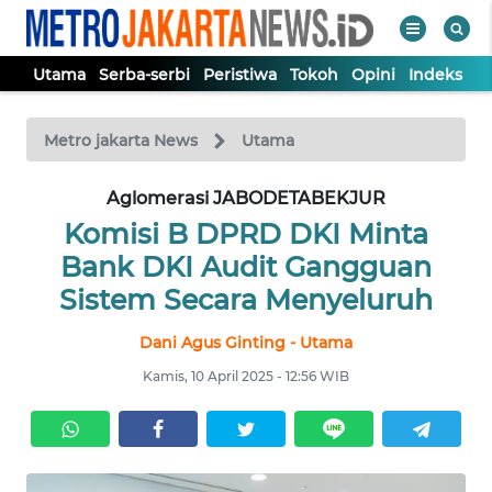
Utama
Serba-serbi
Peristiwa
Tokoh
Opini
Indeks
WAHANA
Tutup
TV
Metro jakarta News
Utama
UTAMA
Aglomerasi JABODETABEKJUR
Komisi B DPRD DKI Minta
SERBA-
Bank DKI Audit Gangguan
SERBI
Sistem Secara Menyeluruh
Dani Agus Ginting - Utama
PERISTIWA
Kamis, 10 April 2025 - 12:56 WIB
TOKOH
OPINI