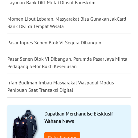
Layanan Bank DKI Mulai Diusut Bareskrim
LANGKAT
Momen Libut Lebaran, Masyarakat Bisa Gunakan JakCard
WN
TAPANULI
Bank DKI di Tempat Wisata
SELATAN
Pasar Inpres Senen Blok VI Segera Dibangun
WN
TANJUNG
Pasar Senen Blok VI Dibangun, Perumda Pasar Jaya Minta
LESUNG
Pedagang Setor Bukti Keseriusan
WN
Irfan Budiman Imbau Masyarakat Waspadai Modus
KARO
Penipuan Saat Transaksi Digital
WN
SIMALUNGUN
Dapatkan Merchandise Eksklusif
Wahana News
WN
LABUHANBATU
Buka Katalog