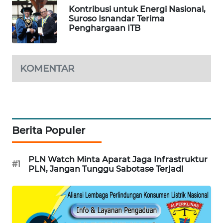
Kontribusi untuk Energi Nasional,
WN
Suroso Isnandar Terima
SUMEDANG
Penghargaan ITB
WN
CIANJUR
KOMENTAR
WN
KEPULAUAN
SERIBU
Berita Populer
WN
TANGERANG
PLN Watch Minta Aparat Jaga Infrastruktur
#1
PLN, Jangan Tunggu Sabotase Terjadi
WN
BINJAI
WN
CIREBON