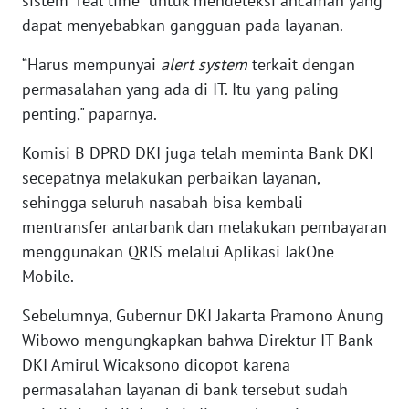
sistem "real time" untuk mendeteksi ancaman yang
SULBAR
dapat menyebabkan gangguan pada layanan.
WN
“Harus mempunyai
alert system
terkait dengan
BABEL
permasalahan yang ada di IT. Itu yang paling
penting," paparnya.
WN
SUMBAR
Komisi B DPRD DKI juga telah meminta Bank DKI
secepatnya melakukan perbaikan layanan,
WN
sehingga seluruh nasabah bisa kembali
SUMSEL
mentransfer antarbank dan melakukan pembayaran
menggunakan QRIS melalui Aplikasi JakOne
WN
BENGKULU
Mobile.
Sebelumnya, Gubernur DKI Jakarta Pramono Anung
WN
Wibowo mengungkapkan bahwa Direktur IT Bank
LAMPUNG
DKI Amirul Wicaksono dicopot karena
permasalahan layanan di bank tersebut sudah
WN
JATENG