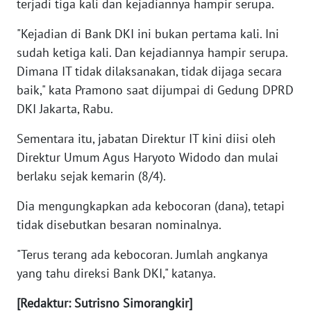
terjadi tiga kali dan kejadiannya hampir serupa.
"Kejadian di Bank DKI ini bukan pertama kali. Ini
WN
sudah ketiga kali. Dan kejadiannya hampir serupa.
NUSANTARA
Dimana IT tidak dilaksanakan, tidak dijaga secara
WN
baik," kata Pramono saat dijumpai di Gedung DPRD
JOGJA
DKI Jakarta, Rabu.
Sementara itu, jabatan Direktur IT kini diisi oleh
WN
JATIM
Direktur Umum Agus Haryoto Widodo dan mulai
berlaku sejak kemarin (8/4).
WN
Dia mengungkapkan ada kebocoran (dana), tetapi
BALI
tidak disebutkan besaran nominalnya.
WN
"Terus terang ada kebocoran. Jumlah angkanya
KALBAR
yang tahu direksi Bank DKI," katanya.
WN
[Redaktur: Sutrisno Simorangkir]
KALTENG