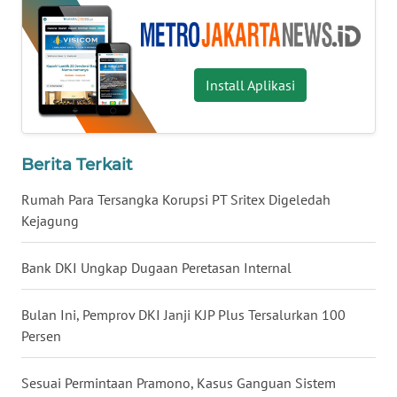
WN
MALUKU
Install Aplikasi
WN
MALUT
Berita Terkait
WN
DAIRI
Rumah Para Tersangka Korupsi PT Sritex Digeledah
Kejagung
WN
DANAU
Bank DKI Ungkap Dugaan Peretasan Internal
TOBA
Bulan Ini, Pemprov DKI Janji KJP Plus Tersalurkan 100
WN
Persen
NIAS
Sesuai Permintaan Pramono, Kasus Ganguan Sistem
WN