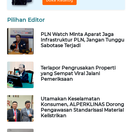
WN
TAPANULI
Pilihan Editor
TENGAH
PLN Watch Minta Aparat Jaga
WN DELI
Infrastruktur PLN, Jangan Tunggu
SERDANG
Sabotase Terjadi
WN
TEBING
Terlapor Pengrusakan Properti
TINGGI
yang Sempat Viral Jalani
Pemeriksaan
WN
PAKPAK
Utamakan Keselamatan
Konsumen, ALPERKLINAS Dorong
WN
Pengawasan Standarisasi Material
KARAWANG
Kelistrikan
WN