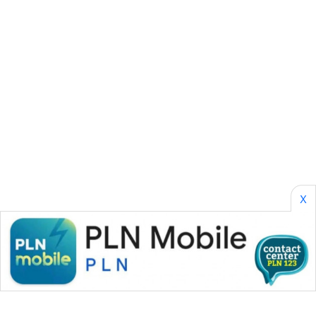
KONSUMEN
WAHANA
LISTRIK
WAHANA
TRAVEL
WAHANA
TV
WAHANANEWS
X
ID
WAHANANEWS
CO ID
WAHANANEWS
NET