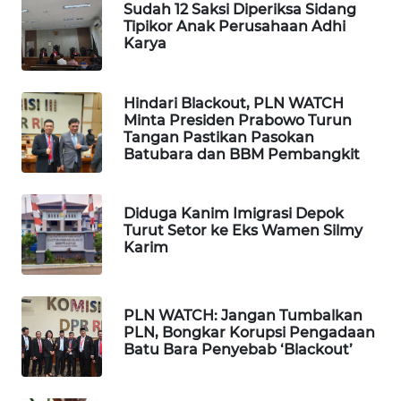
BEKASI
Sudah 12 Saksi Diperiksa Sidang
Tipikor Anak Perusahaan Adhi
Karya
WN
BOGOR
Hindari Blackout, PLN WATCH
Minta Presiden Prabowo Turun
WN
Tangan Pastikan Pasokan
DEPOK
Batubara dan BBM Pembangkit
WN
TAPANULI
Diduga Kanim Imigrasi Depok
UTARA
Turut Setor ke Eks Wamen Silmy
Karim
WN
SAMOSIR
PLN WATCH: Jangan Tumbalkan
PLN, Bongkar Korupsi Pengadaan
WN
Batu Bara Penyebab ‘Blackout’
PADANG
LAWAS