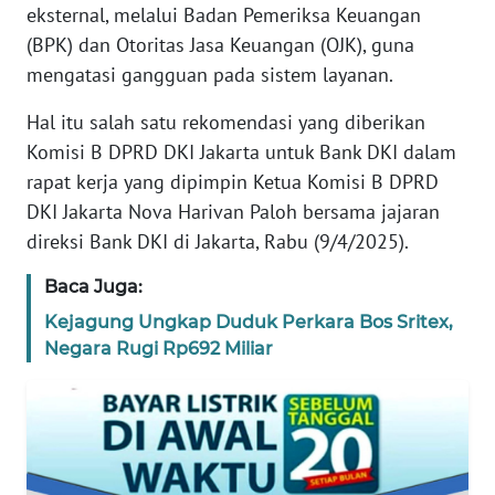
eksternal, melalui Badan Pemeriksa Keuangan
REDAKSI
(BPK) dan Otoritas Jasa Keuangan (OJK), guna
mengatasi gangguan pada sistem layanan.
KARIR
Hal itu salah satu rekomendasi yang diberikan
DISCLAIMER
Komisi B DPRD DKI Jakarta untuk Bank DKI dalam
rapat kerja yang dipimpin Ketua Komisi B DPRD
Wahana
DKI Jakarta Nova Harivan Paloh bersama jajaran
News
direksi Bank DKI di Jakarta, Rabu (9/4/2025).
Regional
Baca Juga:
WN
SUMUT
Kejagung Ungkap Duduk Perkara Bos Sritex,
Negara Rugi Rp692 Miliar
WN
JAKARTA
WN
JABAR