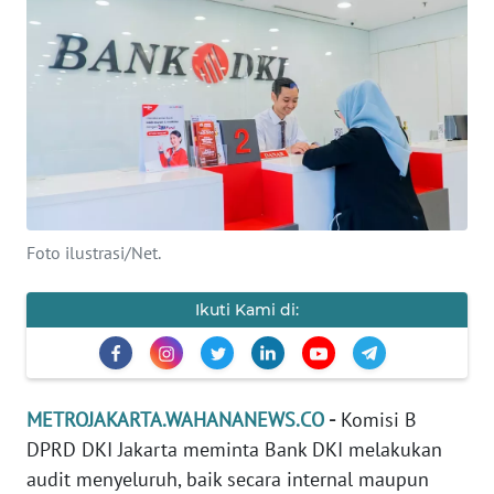
Informasi
INDEKS
BERITA
KONTAK
KAMI
INFO
Foto ilustrasi/Net.
IKLAN
Ikuti Kami di:
TENTANG
KAMI
PEDOMAN
METROJAKARTA.WAHANANEWS.CO
-
Komisi B
MEDIA
DPRD DKI Jakarta meminta Bank DKI melakukan
SIBER
audit menyeluruh, baik secara internal maupun