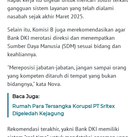
RIAU
gangguan sistem layanan yang telah dialami
nasabah sejak akhir Maret 2025.
WN
SERAMBI
Selain itu, Komisi B juga merekomendasikan agar
Bank DKI merotasi direksi dan menempatkan
WN
Sumber Daya Manusia (SDM) sesuai bidang dan
JAMBI
keahliannya.
WN
"Mereposisi jabatan-jabatan, jangan sampai orang
SULTRA
yang kompeten ditaruh di tempat yang bukan
bidangnya," kata Nova.
WN
NTB
Baca Juga:
Rumah Para Tersangka Korupsi PT Sritex
WN
Digeledah Kejagung
SULTENG
Rekomendasi terakhir, yakni Bank DKI memiliki
WN