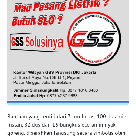
WN
BANTEN
WN
NTT
WN
KEPRI
WN
PAPUA
WN
PAPUA
BARAT
Bantuan yang terdiri dari 3 ton beras, 100 dus mie
instan, 82 dus dan 16 bungkus eceran minyak
WN
goreng, diserahkan langsung secara simbolis oleh