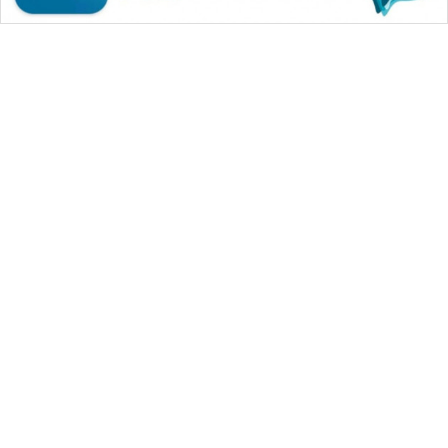
BORNEO
Wahana
Media
Group
WAHANA
NEWS
WAHANA
TANI
WAHANA MEDIA GROUP
WAHANA
|
|
|
WAHANA NEWS co
WAHANA TANI
WAHANA ADVOKAT
ADVOKAT
|
|
WAHANA INFRASTRUKTUR
WAHANA KONSUMEN
|
|
|
WAHANA LISTRIK
WAHANA TRAVEL
WAHANA TV
WAHANA
|
|
|
WAHANANEWS id
WAHANANEWS CO ID
WAHANANEWS NET
INFRASTRUKTUR
|
|
|
WAHANA SPORT ID
Wahana UMKM
Wahana Seleb
|
|
|
Wahana Persona
Wahana Otomotif
Wahana Health
|
WAHANA
Wahana Desa Wisata
Lapak Wahana