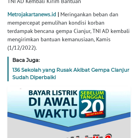
TNI AD Kembali Kirim Bantuan
REDAKSI
Metrojakartanews.id
|
Meringankan beban dan
mempercepat pemulihan kondisi korban
KARIR
terdampak bencana gempa Cianjur, TNI AD kembali
mengirimkan bantuan kemanusiaan, Kamis
DISCLAIMER
(1/12/2022).
Wahana
Baca Juga:
News
Regional
136 Sekolah yang Rusak Akibat Gempa Cianjur
Sudah Diperbaiki
WN
SUMUT
WN
JAKARTA
WN
JABAR