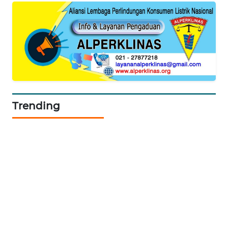
BEKASI
WN
BOGOR
WN
DEPOK
Trending
WN
TAPANULI
UTARA
WN
SAMOSIR
WN
PADANG
LAWAS