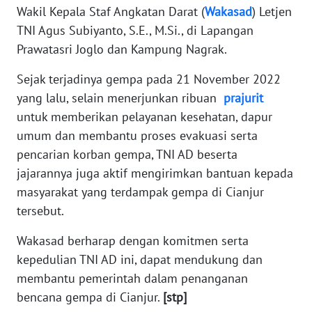
RIAU
Wakil Kepala Staf Angkatan Darat (
Wakasad
) Letjen
TNI Agus Subiyanto, S.E., M.Si., di Lapangan
WN
Prawatasri Joglo dan Kampung Nagrak.
SERAMBI
Sejak terjadinya gempa pada 21 November 2022
WN
yang lalu, selain menerjunkan ribuan
prajurit
JAMBI
untuk memberikan pelayanan kesehatan, dapur
umum dan membantu proses evakuasi serta
WN
pencarian korban gempa, TNI AD beserta
SULTRA
jajarannya juga aktif mengirimkan bantuan kepada
masyarakat yang terdampak gempa di Cianjur
WN
tersebut.
NTB
Wakasad berharap dengan komitmen serta
WN
kepedulian TNI AD ini, dapat mendukung dan
SULTENG
membantu pemerintah dalam penanganan
bencana gempa di Cianjur.
[stp]
WN