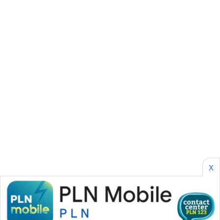
SURABAYA
WN
NATUNA
WN
BINTAN
WN
MANDALIKA
WN
LIKUPANG
X
WN
LABUANBAJO
WN