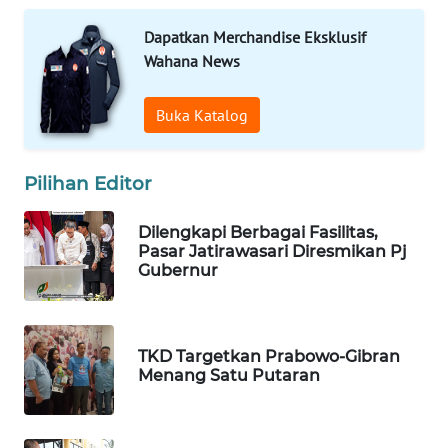
Dapatkan Merchandise Eksklusif
WN
Wahana News
MALUKU
Buka Katalog
WN
MALUT
Pilihan Editor
WN
DAIRI
Dilengkapi Berbagai Fasilitas,
Pasar Jatirawasari Diresmikan Pj
WN
Gubernur
DANAU
TOBA
TKD Targetkan Prabowo-Gibran
WN
Menang Satu Putaran
NIAS
WN