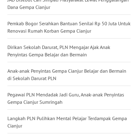
Dana Gempa Cianjur
WN
KALTARA
Pemkab Bogor Serahkan Bantuan Senilai Rp 50 Juta Untuk
Renovasi Rumah Korban Gempa Cianjur
WN
KALSEL
Dirikan Sekolah Darurat, PLN Mengajar Ajak Anak
Penyintas Gempa Belajar dan Bermain
WN
KALTIM
Anak-anak Penyintas Gempa Cianjur Belajar dan Bermain
di Sekolah Darurat PLN
WN
SULSEL
Pegawai PLN Mendadak Jadi Guru, Anak-anak Penyintas
Gempa Cianjur Sumringah
WN
GORONTALO
Langkah PLN Pulihkan Mental Pelajar Terdampak Gempa
Cianjur
WN
SULUT