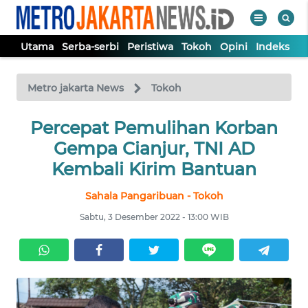
Utama
Serba-serbi
Peristiwa
Tokoh
Opini
Indeks
WAHANA
Tutup
TV
Metro jakarta News
Tokoh
UTAMA
Percepat Pemulihan Korban
Gempa Cianjur, TNI AD
SERBA-
Kembali Kirim Bantuan
SERBI
Sahala Pangaribuan - Tokoh
PERISTIWA
Sabtu, 3 Desember 2022 - 13:00 WIB
TOKOH
OPINI