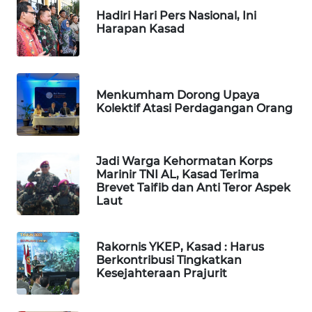
LANGKAT
Hadiri Hari Pers Nasional, Ini
Harapan Kasad
WN
TAPANULI
SELATAN
Menkumham Dorong Upaya
Kolektif Atasi Perdagangan Orang
WN
TANJUNG
LESUNG
Jadi Warga Kehormatan Korps
Marinir TNI AL, Kasad Terima
WN
Brevet Taifib dan Anti Teror Aspek
KARO
Laut
WN
SIMALUNGUN
Rakornis YKEP, Kasad : Harus
Berkontribusi Tingkatkan
Kesejahteraan Prajurit
WN
LABUHANBATU