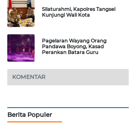
WN
Silaturahmi, Kapolres Tangsel
TAPANULI
Kunjungi Wali Kota
TENGAH
WN DELI
Pagelaran Wayang Orang
SERDANG
Pandawa Boyong, Kasad
Perankan Batara Guru
WN
TEBING
TINGGI
KOMENTAR
WN
PAKPAK
WN
Berita Populer
KARAWANG
WN