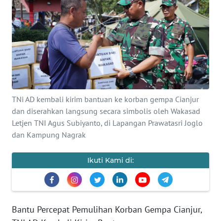
Informasi
INDEKS
BERITA
KONTAK
KAMI
TNi AD kembali kirim bantuan ke korban gempa Cianjur
dan diserahkan langsung secara simbolis oleh Wakasad
INFO
IKLAN
Letjen TNI Agus Subiyanto, di Lapangan Prawatasri Joglo
dan Kampung Nagrak
TENTANG
KAMI
Ikuti Kami di:
PEDOMAN
MEDIA
SIBER
Bantu Percepat Pemulihan Korban Gempa Cianjur,