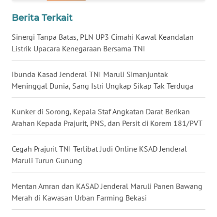
Berita Terkait
WN
KALTARA
Sinergi Tanpa Batas, PLN UP3 Cimahi Kawal Keandalan
Listrik Upacara Kenegaraan Bersama TNI
WN
KALSEL
Ibunda Kasad Jenderal TNI Maruli Simanjuntak
Meninggal Dunia, Sang Istri Ungkap Sikap Tak Terduga
WN
KALTIM
Kunker di Sorong, Kepala Staf Angkatan Darat Berikan
Arahan Kepada Prajurit, PNS, dan Persit di Korem 181/PVT
WN
SULSEL
Cegah Prajurit TNI Terlibat Judi Online KSAD Jenderal
Maruli Turun Gunung
WN
GORONTALO
Mentan Amran dan KASAD Jenderal Maruli Panen Bawang
Merah di Kawasan Urban Farming Bekasi
WN
SULUT