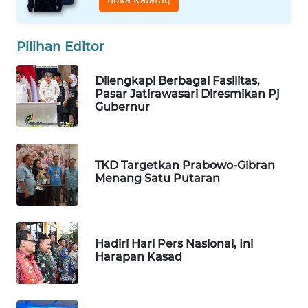
LANGKAT
WN
Pilihan Editor
TAPANULI
SELATAN
Dilengkapi Berbagai Fasilitas,
Pasar Jatirawasari Diresmikan Pj
Gubernur
WN
TANJUNG
LESUNG
TKD Targetkan Prabowo-Gibran
WN
Menang Satu Putaran
KARO
WN
SIMALUNGUN
Hadiri Hari Pers Nasional, Ini
Harapan Kasad
WN
LABUHANBATU