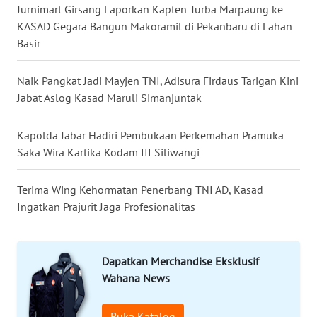
Jurnimart Girsang Laporkan Kapten Turba Marpaung ke
KASAD Gegara Bangun Makoramil di Pekanbaru di Lahan
WN
Basir
MALUKU
Naik Pangkat Jadi Mayjen TNI, Adisura Firdaus Tarigan Kini
WN
Jabat Aslog Kasad Maruli Simanjuntak
MALUT
Kapolda Jabar Hadiri Pembukaan Perkemahan Pramuka
WN
DAIRI
Saka Wira Kartika Kodam III Siliwangi
WN
Terima Wing Kehormatan Penerbang TNI AD, Kasad
DANAU
Ingatkan Prajurit Jaga Profesionalitas
TOBA
WN
Dapatkan Merchandise Eksklusif
NIAS
Wahana News
WN
Buka Katalog