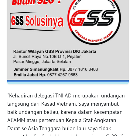
RIAU
WN
SERAMBI
WN
JAMBI
WN
SULTRA
WN
NTB
"Kehadiran delegasi TNI AD merupakan undangan
langsung dari Kasad Vietnam. Saya menyambut
WN
baik undangan beliau, karena dalam kesempatan
SULTENG
ACAMM atau pertemuan Kepala Staf Angkatan
Darat se Asia Tenggara bulan lalu saya tidak
WN