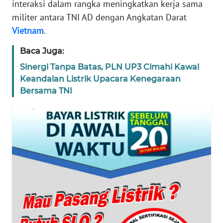
interaksi dalam rangka meningkatkan kerja sama
militer antara TNI AD dengan Angkatan Darat
WN
Vietnam
.
BANTEN
Baca Juga:
WN
Sinergi Tanpa Batas, PLN UP3 Cimahi Kawal
NTT
Keandalan Listrik Upacara Kenegaraan
Bersama TNI
WN
KEPRI
WN
PAPUA
WN
PAPUA
BARAT
WN