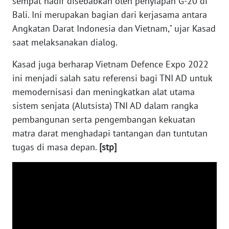
sempat hadir disebabkan oleh penyiapan G-20 di
SULBAR
Bali. Ini merupakan bagian dari kerjasama antara
Angkatan Darat Indonesia dan Vietnam," ujar Kasad
WN
BABEL
saat melaksanakan dialog.
Kasad juga berharap Vietnam Defence Expo 2022
WN
ini menjadi salah satu referensi bagi TNI AD untuk
SUMBAR
memodernisasi dan meningkatkan alat utama
sistem senjata (Alutsista) TNI AD dalam rangka
WN
SUMSEL
pembangunan serta pengembangan kekuatan
matra darat menghadapi tantangan dan tuntutan
WN
tugas di masa depan.
[stp]
BENGKULU
WN
LAMPUNG
WN
JATENG