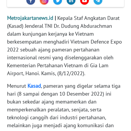
REDAKSI
Metrojakartanews.id
|
Kepala Staf Angkatan Darat
KARIR
(Kasad) Jenderal TNI Dr. Dudung Abdurachman
dalam kunjungan kerjanya ke Vietnam
DISCLAIMER
berkesempatan menghadiri Vietnam Defence Expo
2022 sebuah ajang pameran pertahanan
Wahana
internasional resmi yang diselenggarakan oleh
News
Regional
Kementerian Pertahanan Vietnam di Gia Lam
Airport, Hanoi. Kamis, (8/12/2022).
WN
SUMUT
Menurut
Kasad
, pameran yang digelar selama tiga
hari (8 sampai dengan 10 Desember 2022) ini
WN
bukan sekedar ajang memamerkan dan
JAKARTA
memperkenalkan peralatan, senjata, serta
teknologi canggih dari industri pertahanan,
WN
melainkan juga menjadi ajang komunikasi dan
JABAR