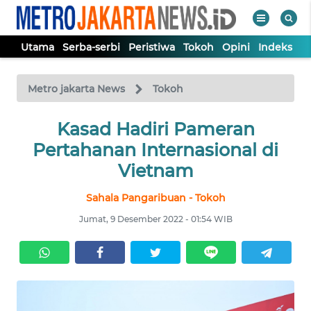
Utama
Serba-serbi
Peristiwa
Tokoh
Opini
Indeks
WAHANA
Tutup
TV
Metro jakarta News
Tokoh
UTAMA
Kasad Hadiri Pameran
Pertahanan Internasional di
SERBA-
Vietnam
SERBI
Sahala Pangaribuan - Tokoh
PERISTIWA
Jumat, 9 Desember 2022 - 01:54 WIB
TOKOH
OPINI