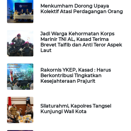
Menkumham Dorong Upaya
WN
Kolektif Atasi Perdagangan Orang
TAPANULI
TENGAH
Jadi Warga Kehormatan Korps
WN DELI
Marinir TNI AL, Kasad Terima
SERDANG
Brevet Taifib dan Anti Teror Aspek
Laut
WN
TEBING
TINGGI
Rakornis YKEP, Kasad : Harus
Berkontribusi Tingkatkan
Kesejahteraan Prajurit
WN
PAKPAK
Silaturahmi, Kapolres Tangsel
WN
Kunjungi Wali Kota
KARAWANG
WN