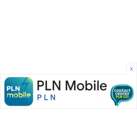
BORNEO
Wahana
Media
Group
WAHANA
NEWS
WAHANA
X
TANI
WAHANA
ADVOKAT
WAHANA
INFRASTRUKTUR
WAHANA