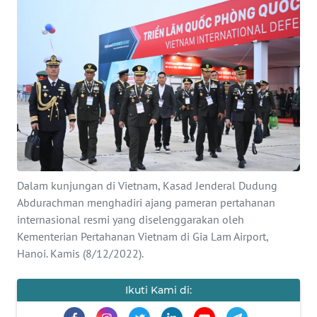
Informasi
INDEKS
BERITA
KONTAK
KAMI
INFO
IKLAN
Dalam kunjungan di Vietnam, Kasad Jenderal Dudung
Abdurachman menghadiri ajang pameran pertahanan
TENTANG
internasional resmi yang diselenggarakan oleh
KAMI
Kementerian Pertahanan Vietnam di Gia Lam Airport,
Hanoi. Kamis (8/12/2022).
PEDOMAN
MEDIA
Ikuti Kami di:
SIBER