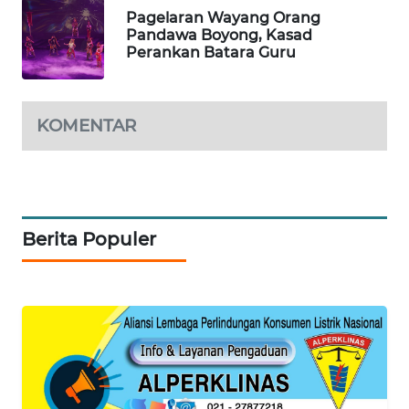
BEKASI
Pagelaran Wayang Orang
Pandawa Boyong, Kasad
Perankan Batara Guru
WN
BOGOR
KOMENTAR
WN
DEPOK
WN
TAPANULI
UTARA
Berita Populer
WN
SAMOSIR
WN
PADANG
LAWAS