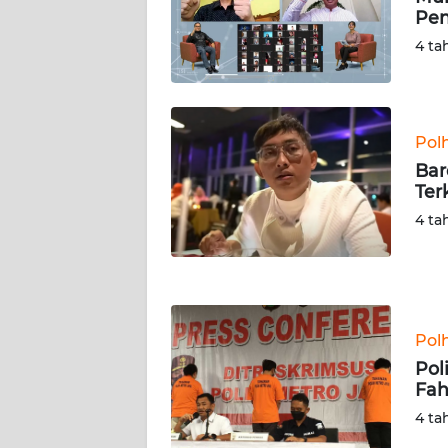
Pe
WN
SERAMBI
4 ta
WN
JAMBI
Pol
Bar
WN
Ter
SULTRA
4 ta
WN
NTB
WN
Pol
SULTENG
Pol
Fah
WN
SULBAR
4 ta