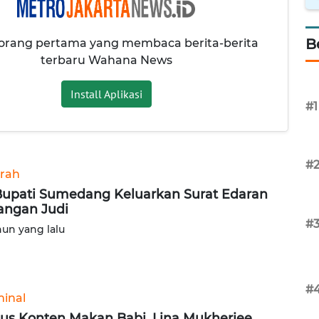
B
 orang pertama yang membaca berita-berita
terbaru Wahana News
Install Aplikasi
#1
#
rah
Bupati Sumedang Keluarkan Surat Edaran
angan Judi
#
hun yang lalu
#
minal
us Konten Makan Babi, Lina Mukherjee