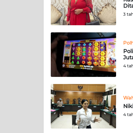
Dit
KARIR
3 ta
DISCLAIMER
Wahana
Pol
News
Pol
Regional
Jut
4 ta
WN
SUMUT
WN
Wah
JAKARTA
Nik
WN
4 ta
JABAR