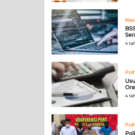
WN
BABEL
Nas
BSS
WN
Ser
SUMBAR
4 ta
WN
SUMSEL
Pol
WN
BENGKULU
Usu
Ora
WN
4 ta
LAMPUNG
WN
JATENG
Pol
Pol