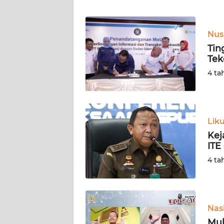
WN
BANTEN
Nus
WN
Tin
NTT
Tek
4 ta
WN
KEPRI
WN
Lik
PAPUA
Kej
ITE
WN
4 ta
PAPUA
BARAT
WN
Nas
RIAU
Muk