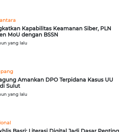
antara
gkatkan Kapabilitas Keamanan Siber, PLN
en MoU dengan BSSN
hun yang lalu
upang
agung Amankan DPO Terpidana Kasus UU
 di Sulut
hun yang lalu
ional
hlis Basri: Literasi Digital Jadi Dasar Penting