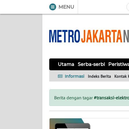
MENU
WAHANA
Tutup
TV
UTAMA
SERBA-
Utama
Serba-serbi
Peristiw
SERBI
Informasi
Indeks Berita
Kontak 
PERISTIWA
TOKOH
Berita dengan tagar
#transaksi-elektr
OPINI
Informasi