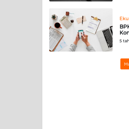
WN
KALTARA
Eku
WN
BPK
KALSEL
Kon
5 ta
WN
KALTIM
Mu
WN
SULSEL
WN
GORONTALO
WN
SULUT