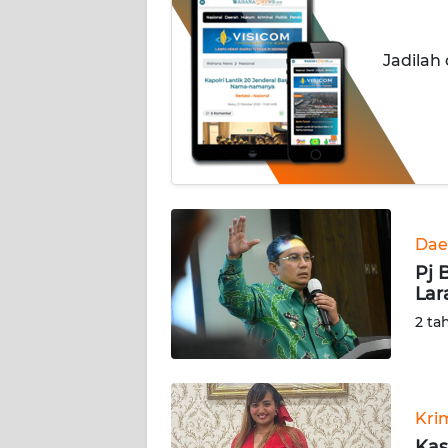
INDEKS
Jadilah
BERITA
KONTAK
KAMI
INFO
IKLAN
Dae
TENTANG
Pj 
KAMI
Lar
2 ta
PEDOMAN
MEDIA
SIBER
Kri
REDAKSI
Kas