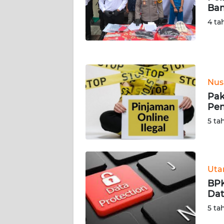
Ban
WN
NUSANTARA
4 ta
WN
JOGJA
Nus
WN
JATIM
Pak
Pen
WN
5 ta
BALI
WN
KALBAR
Ut
BPK
Dat
WN
KALTENG
5 ta