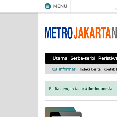
MENU
WAHANA
Tutup
TV
UTAMA
SERBA-
Utama
Serba-serbi
Peristiw
SERBI
Informasi
Indeks Berita
Kontak 
PERISTIWA
TOKOH
Berita dengan tagar
#tim-indonesia
OPINI
Informasi