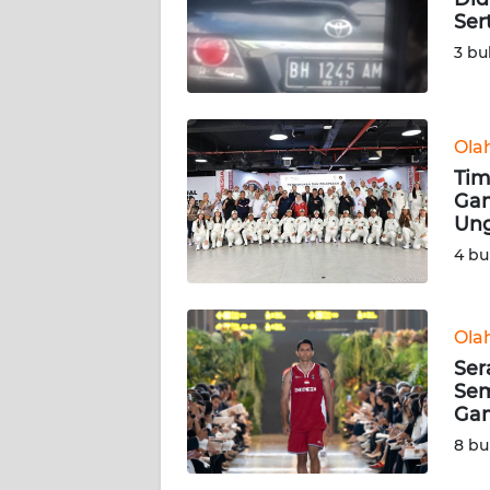
Ser
KARIR
3 bu
DISCLAIMER
Ola
Wahana
Tim
News
Regional
Gam
Un
4 bu
WN
SUMUT
Ola
WN
JAKARTA
Ser
Sem
Gam
WN
JABAR
8 bu