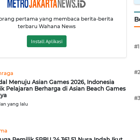
B
 orang pertama yang membaca berita-berita
terbaru Wahana News
Install Aplikasi
#1
#
hraga
al Menuju Asian Games 2026, Indonesia
ik Pelajaran Berharga di Asian Beach Games
ya
#
lan yang lalu
ama
uga Pemilik SPBU 24.361.51 Nusa Indah Ikut