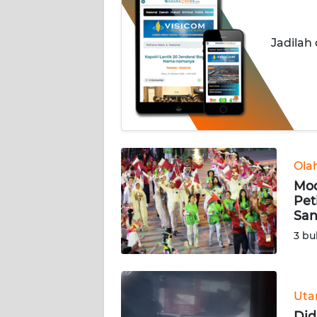
INDEKS
Jadilah
BERITA
KONTAK
KAMI
INFO
IKLAN
Ola
Mod
TENTANG
Pet
KAMI
San
3 bu
PEDOMAN
MEDIA
SIBER
Ut
REDAKSI
Did