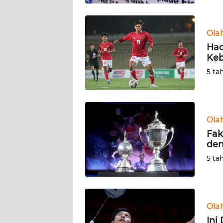
WN
BABEL
Ola
Had
WN
Ke
SUMBAR
5 ta
WN
SUMSEL
Ola
WN
BENGKULU
Fak
den
WN
5 ta
LAMPUNG
WN
JATENG
Ola
Ini