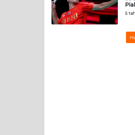
Pia
WN
NUSANTARA
5 ta
WN
JOGJA
Mu
WN
JATIM
WN
BALI
WN
KALBAR
WN
KALTENG