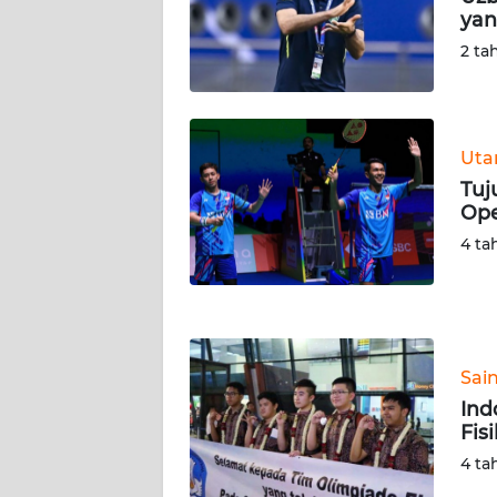
yan
WN
SERAMBI
2 ta
WN
JAMBI
Ut
Tuj
WN
Ope
SULTRA
4 ta
WN
NTB
WN
Sai
SULTENG
Ind
Fis
WN
SULBAR
4 ta