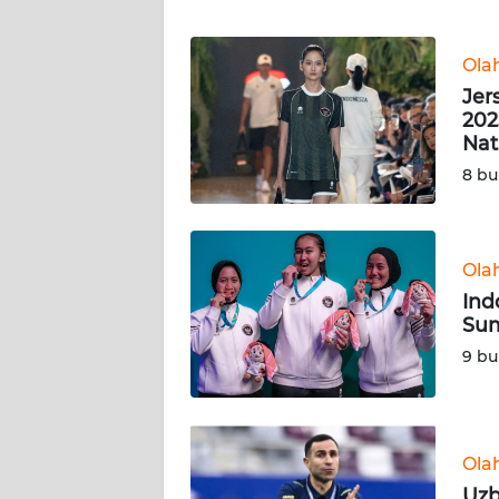
WN
BANTEN
Ola
WN
Jer
NTT
202
Nat
WN
8 bu
KEPRI
WN
Ola
PAPUA
Ind
Sum
WN
9 bu
PAPUA
BARAT
WN
Ola
RIAU
Uzb