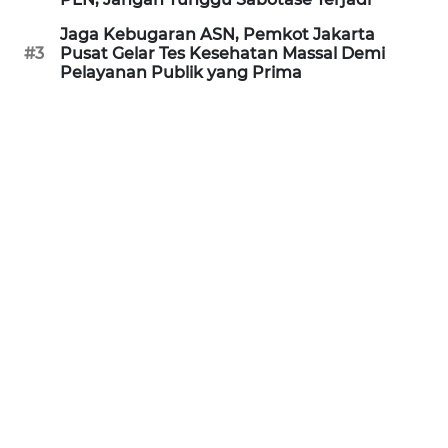
REDAKSI
Jaga Kebugaran ASN, Pemkot Jakarta
#3
Pusat Gelar Tes Kesehatan Massal Demi
Pelayanan Publik yang Prima
KARIR
DISCLAIMER
Wahana
News
Regional
WN
SUMUT
WN
JAKARTA
WN
JABAR