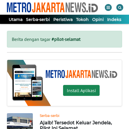
Utama
Serba-serbi
Peristiwa
Tokoh
Opini
Indeks
WAHANA
Tutup
TV
Berita dengan tagar
#pilot-selamat
UTAMA
SERBA-
SERBI
Install Aplikasi
PERISTIWA
TOKOH
Serba-serbi
Ajaib! Tersedot Keluar Jendela,
OPINI
Pilot Ini Selamat