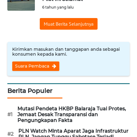
6 tahun yang lalu
Informasi
Muat Berita Selanjutnya
INDEKS
BERITA
KONTAK
Kirimkan masukan dan tanggapan anda sebagai
KAMI
konsumen kepada kami.
Suara Pembaca
INFO
IKLAN
Berita Populer
TENTANG
KAMI
Mutasi Pendeta HKBP Balaraja Tuai Protes,
PEDOMAN
#1
Jemaat Desak Transparansi dan
Pengungkapan Fakta
MEDIA
SIBER
PLN Watch Minta Aparat Jaga Infrastruktur
#2
PLN, Jangan Tunggu Sabotase Terjadi