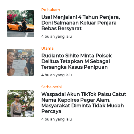
Polhukam
WN
Usai Menjalani 4 Tahun Penjara,
KALTARA
Doni Salmanan Keluar Penjara
Bebas Bersyarat
WN
4 bulan yang lalu
KALSEL
Utama
Rudianto Sihite Minta Polsek
WN
Delitua Tetapkan M Sebagai
KALTIM
Tersangka Kasus Penipuan
4 bulan yang lalu
WN
SULSEL
Serba-serbi
Waspada! Akun TikTok Palsu Catut
Nama Kapolres Pagar Alam,
WN
Masyarakat Diminta Tidak Mudah
GORONTALO
Percaya
4 bulan yang lalu
WN
SULUT