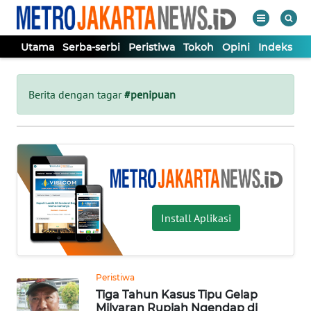
Utama
Serba-serbi
Peristiwa
Tokoh
Opini
Indeks
WAHANA
Tutup
TV
Berita dengan tagar
#penipuan
UTAMA
SERBA-
SERBI
Install Aplikasi
PERISTIWA
TOKOH
Peristiwa
Tiga Tahun Kasus Tipu Gelap
OPINI
Milyaran Rupiah Ngendap di