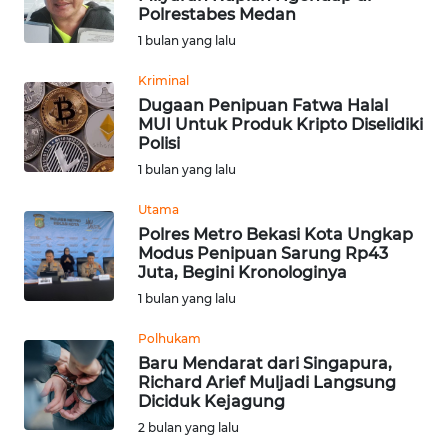
Polrestabes Medan
Informasi
1 bulan yang lalu
INDEKS
Kriminal
BERITA
Dugaan Penipuan Fatwa Halal
MUI Untuk Produk Kripto Diselidiki
Polisi
KONTAK
1 bulan yang lalu
KAMI
Utama
INFO
Polres Metro Bekasi Kota Ungkap
IKLAN
Modus Penipuan Sarung Rp43
Juta, Begini Kronologinya
TENTANG
1 bulan yang lalu
KAMI
Polhukam
Baru Mendarat dari Singapura,
PEDOMAN
Richard Arief Muljadi Langsung
MEDIA
Diciduk Kejagung
SIBER
2 bulan yang lalu