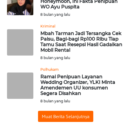
Honeymoon, Ini Fakta Penipuan
WO Ayu Puspita
WN
SUMEDANG
8 bulan yang lalu
Kriminal
WN
Mbah Tarman Jadi Tersangka Cek
CIANJUR
Palsu, Bagi-bagi Rp100 Ribu Tiap
Tamu Saat Resepsi Hasil Gadaikan
Mobil Rental
WN
KEPULAUAN
8 bulan yang lalu
SERIBU
Polhukam
Ramai Penipuan Layanan
WN
Wedding Organizer, YLKI Minta
TANGERANG
Amendemen UU konsumen
Segera Disahkan
WN
8 bulan yang lalu
BINJAI
Muat Berita Selanjutnya
WN
CIREBON