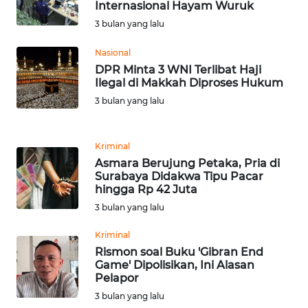
RIAU
Internasional Hayam Wuruk
3 bulan yang lalu
WN
Nasional
SERAMBI
DPR Minta 3 WNI Terlibat Haji
Ilegal di Makkah Diproses Hukum
WN
3 bulan yang lalu
JAMBI
WN
Kriminal
SULTRA
Asmara Berujung Petaka, Pria di
Surabaya Didakwa Tipu Pacar
hingga Rp 42 Juta
WN
NTB
3 bulan yang lalu
Kriminal
WN
Rismon soal Buku 'Gibran End
SULTENG
Game' Dipolisikan, Ini Alasan
Pelapor
WN
3 bulan yang lalu