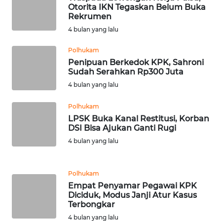
Otorita IKN Tegaskan Belum Buka
Rekrumen
WN
4 bulan yang lalu
NUSANTARA
Polhukam
WN
Penipuan Berkedok KPK, Sahroni
Sudah Serahkan Rp300 Juta
JOGJA
4 bulan yang lalu
WN
Polhukam
JATIM
LPSK Buka Kanal Restitusi, Korban
DSI Bisa Ajukan Ganti Rugi
WN
4 bulan yang lalu
BALI
WN
Polhukam
KALBAR
Empat Penyamar Pegawai KPK
Diciduk, Modus Janji Atur Kasus
Terbongkar
WN
4 bulan yang lalu
KALTENG