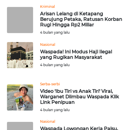
SULBAR
Kriminal
Arisan Lelang di Ketapang
WN
Berujung Petaka, Ratusan Korban
BABEL
Rugi Hingga Rp2 Miliar
4 bulan yang lalu
WN
SUMBAR
Nasional
Waspada! Ini Modus Haji Ilegal
yang Rugikan Masyarakat
WN
SUMSEL
4 bulan yang lalu
WN
Serba-serbi
BENGKULU
Video 'Ibu Tiri vs Anak Tiri' Viral,
Warganet Diimbau Waspada Klik
WN
Link Penipuan
LAMPUNG
4 bulan yang lalu
Nasional
WN
Waspada Lowongan Kerja Palsu,
JATENG