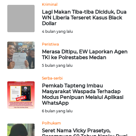
Kriminal
Lagi Makan Tiba-tiba Diciduk, Dua
WN
WN Liberia Terseret Kasus Black
MALUKU
Dollar
4 bulan yang lalu
WN
MALUT
Peristiwa
Merasa Ditipu, EW Laporkan Agen
TKI ke Polrestabes Medan
WN
DAIRI
5 bulan yang lalu
Serba-serbi
WN
Pemkab Tapteng Imbau
DANAU
Masyarakat Waspada Terhadap
TOBA
Modus Penipuan Melalui Aplikasi
WhatsApp
WN
6 bulan yang lalu
NIAS
Polhukam
Seret Nama Vicky Prasetyo,
WN