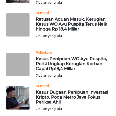
7 bulan yang lalu
WN
TAPANULI
Kriminal
TENGAH
Ratusan Aduan Masuk, Kerugian
Kasus WO Ayu Puspita Terus Naik
hingga Rp 18,4 Miliar
WN DELI
7 bulan yang lalu
SERDANG
WN
Polhukam
TEBING
Kasus Penipuan WO Ayu Puspita,
TINGGI
Polisi Ungkap Kerugian Korban
Capai Rp18,4 Miliar
WN
7 bulan yang lalu
PAKPAK
Kriminal
Kasus Dugaan Penipuan Investasi
WN
Kripto, Poda Metro Jaya Fokus
KARAWANG
Periksa Ahli
7 bulan yang lalu
WN