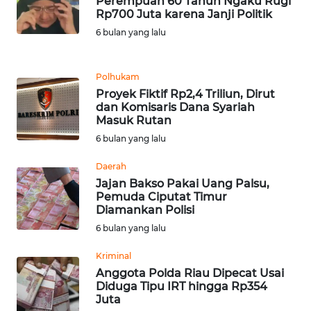
Perempuan 60 Tahun Ngaku Rugi
LANGKAT
Rp700 Juta karena Janji Politik
6 bulan yang lalu
WN
TAPANULI
SELATAN
Polhukam
Proyek Fiktif Rp2,4 Triliun, Dirut
dan Komisaris Dana Syariah
WN
Masuk Rutan
TANJUNG
LESUNG
6 bulan yang lalu
Daerah
WN
Jajan Bakso Pakai Uang Palsu,
KARO
Pemuda Ciputat Timur
Diamankan Polisi
WN
6 bulan yang lalu
SIMALUNGUN
Kriminal
Anggota Polda Riau Dipecat Usai
WN
Diduga Tipu IRT hingga Rp354
LABUHANBATU
Juta