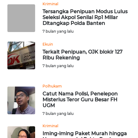
BEKASI
Kriminal
Tersangka Penipuan Modus Lulus
Seleksi Akpol Senilai Rp1 Miliar
WN
Ditangkap Polda Banten
BOGOR
7 bulan yang lalu
WN
Ekuin
DEPOK
Terkait Penipuan, OJK blokir 127
Ribu Rekening
WN
7 bulan yang lalu
TAPANULI
UTARA
Polhukam
Catut Nama Polisi, Penelepon
WN
Misterius Teror Guru Besar FH
SAMOSIR
UGM
7 bulan yang lalu
WN
PADANG
Kriminal
LAWAS
Iming-iming Paket Murah hingga