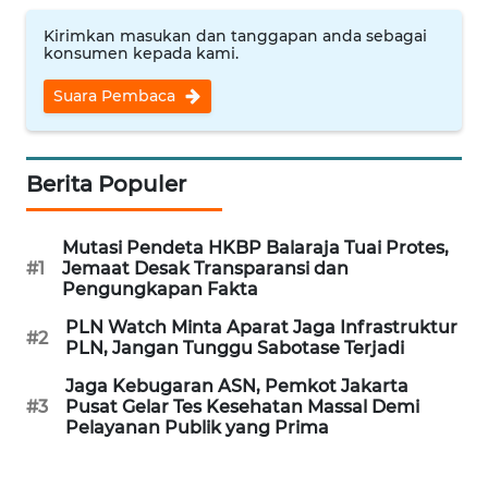
Kirimkan masukan dan tanggapan anda sebagai
WN
konsumen kepada kami.
INDRAMAYU
Suara Pembaca
WN
KUNINGAN
Berita Populer
WN
MAJALENGKA
Mutasi Pendeta HKBP Balaraja Tuai Protes,
#1
Jemaat Desak Transparansi dan
Pengungkapan Fakta
WN
SUBANG
PLN Watch Minta Aparat Jaga Infrastruktur
#2
PLN, Jangan Tunggu Sabotase Terjadi
WN
Jaga Kebugaran ASN, Pemkot Jakarta
SUKABUMI
#3
Pusat Gelar Tes Kesehatan Massal Demi
Pelayanan Publik yang Prima
WN
PURWAKARTA