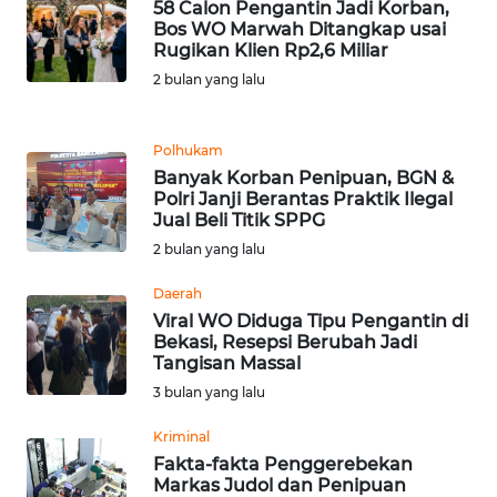
58 Calon Pengantin Jadi Korban,
Bos WO Marwah Ditangkap usai
WN
Rugikan Klien Rp2,6 Miliar
BANTEN
2 bulan yang lalu
WN
Polhukam
NTT
Banyak Korban Penipuan, BGN &
Polri Janji Berantas Praktik Ilegal
WN
Jual Beli Titik SPPG
KEPRI
2 bulan yang lalu
WN
Daerah
PAPUA
Viral WO Diduga Tipu Pengantin di
Bekasi, Resepsi Berubah Jadi
Tangisan Massal
WN
3 bulan yang lalu
PAPUA
BARAT
Kriminal
Fakta-fakta Penggerebekan
WN
Markas Judol dan Penipuan