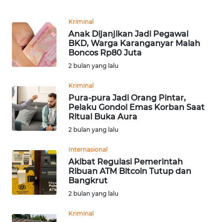
REDAKSI
Kriminal
Anak Dijanjikan Jadi Pegawai
KARIR
BKD, Warga Karanganyar Malah
Boncos Rp80 Juta
DISCLAIMER
2 bulan yang lalu
Kriminal
Wahana
News
Pura-pura Jadi Orang Pintar,
Regional
Pelaku Gondol Emas Korban Saat
Ritual Buka Aura
2 bulan yang lalu
WN
SUMUT
Internasional
Akibat Regulasi Pemerintah
WN
Ribuan ATM Bitcoin Tutup dan
JAKARTA
Bangkrut
2 bulan yang lalu
WN
Kriminal
JABAR