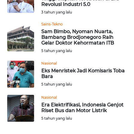
Revolusi Industri 5.0
Informasi
3 tahun yang lalu
INDEKS
Sains-Tekno
BERITA
Sam Bimbo, Nyoman Nuarta,
Bambang Brodjonegoro Raih
Gelar Doktor Kehormatan ITB
KONTAK
5 tahun yang lalu
KAMI
Nasional
INFO
Eks Menristek Jadi Komisaris Toba
IKLAN
Bara
5 tahun yang lalu
TENTANG
KAMI
Nasional
Era Elektrifikasi, Indonesia Genjot
Riset Bus dan Motor Listrik
PEDOMAN
MEDIA
5 tahun yang lalu
SIBER