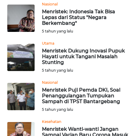
Nasional
REDAKSI
Menristek: Indonesia Tak Bisa
Lepas dari Status "Negara
KARIR
Berkembang"
5 tahun yang lalu
DISCLAIMER
Utama
Menristek Dukung Inovasi Pupuk
Wahana
Hayati untuk Tangani Masalah
News
Stunting
Regional
5 tahun yang lalu
WN
Nasional
SUMUT
Menristek Puji Pemda DKI, Soal
Penanggulangan Tumpukan
Sampah di TPST Bantargebang
WN
5 tahun yang lalu
JAKARTA
Kesehatan
WN
Menristek Wanti-wanti Jangan
JABAR
Sampai Varian Baru Corona Masuk