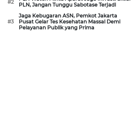
#2
RIAU
PLN, Jangan Tunggu Sabotase Terjadi
Jaga Kebugaran ASN, Pemkot Jakarta
WN
#3
Pusat Gelar Tes Kesehatan Massal Demi
SERAMBI
Pelayanan Publik yang Prima
WN
JAMBI
WN
SULTRA
WN
NTB
WN
SULTENG
WN