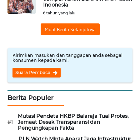
Indonesia
WN
6 tahun yang lalu
BANTEN
Muat Berita Selanjutnya
WN
NTT
Kirimkan masukan dan tanggapan anda sebagai
WN
konsumen kepada kami.
KEPRI
Suara Pembaca
WN
PAPUA
Berita Populer
WN
PAPUA
Mutasi Pendeta HKBP Balaraja Tuai Protes,
BARAT
#1
Jemaat Desak Transparansi dan
Pengungkapan Fakta
WN
PLN Watch Minta Aparat Jaga Infrastruktur