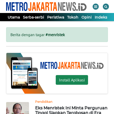
Utama
Serba-serbi
Peristiwa
Tokoh
Opini
Indeks
WAHANA
Tutup
TV
Berita dengan tagar
#menristek
UTAMA
SERBA-
SERBI
Install Aplikasi
PERISTIWA
TOKOH
Pendidikan
Eks Menristek Ini Minta Perguruan
OPINI
Tinggi Siapkan Terobosan di Era