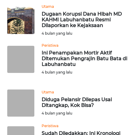
RIAU
Utama
Dugaan Korupsi Dana Hibah MD
WN
KAHMI Labuhanbatu Resmi
SERAMBI
Dilaporkan ke Kejaksaan
4 bulan yang lalu
WN
Peristiwa
JAMBI
Ini Penampakan Mortir Aktif
Ditemukan Pengrajin Batu Bata di
WN
Labuhanbatu
SULTRA
4 bulan yang lalu
WN
NTB
Utama
Diduga Pelansir Dilepas Usai
Ditangkap, Kok Bisa? ‎
WN
SULTENG
4 bulan yang lalu
Peristiwa
WN
Sudah Diledakkan: Ini Kronologi