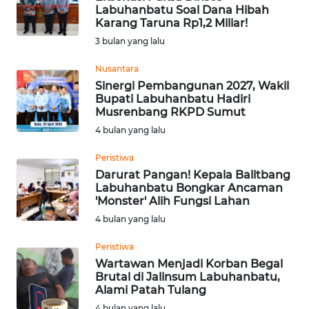
Labuhanbatu Soal Dana Hibah
Informasi
Karang Taruna Rp1,2 Miliar!
3 bulan yang lalu
INDEKS
BERITA
Nusantara
Sinergi Pembangunan 2027, Wakil
Bupati Labuhanbatu Hadiri
KONTAK
Musrenbang RKPD Sumut
KAMI
4 bulan yang lalu
INFO
Peristiwa
IKLAN
Darurat Pangan! Kepala Balitbang
Labuhanbatu Bongkar Ancaman
'Monster' Alih Fungsi Lahan
TENTANG
4 bulan yang lalu
KAMI
Peristiwa
PEDOMAN
Wartawan Menjadi Korban Begal
MEDIA
Brutal di Jalinsum Labuhanbatu,
SIBER
Alami Patah Tulang
4 bulan yang lalu