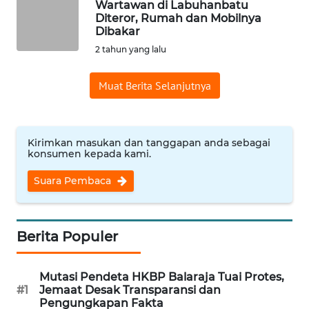
Wartawan di Labuhanbatu
Diteror, Rumah dan Mobilnya
WN
Dibakar
INDRAMAYU
2 tahun yang lalu
WN
Muat Berita Selanjutnya
KUNINGAN
WN
Kirimkan masukan dan tanggapan anda sebagai
MAJALENGKA
konsumen kepada kami.
Suara Pembaca
WN
SUBANG
WN
Berita Populer
SUKABUMI
Mutasi Pendeta HKBP Balaraja Tuai Protes,
WN
#1
Jemaat Desak Transparansi dan
PURWAKARTA
Pengungkapan Fakta