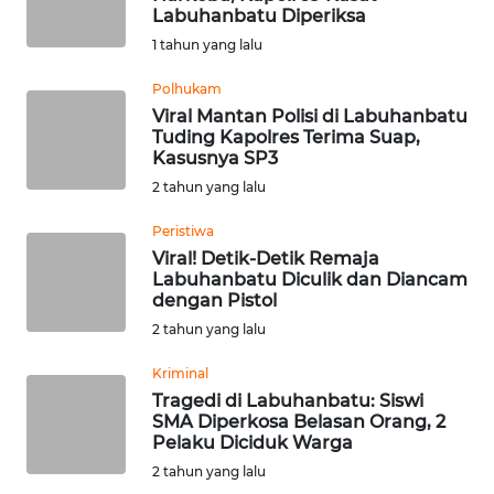
BEKASI
Labuhanbatu Diperiksa
1 tahun yang lalu
WN
Polhukam
BOGOR
Viral Mantan Polisi di Labuhanbatu
Tuding Kapolres Terima Suap,
WN
Kasusnya SP3
DEPOK
2 tahun yang lalu
WN
Peristiwa
TAPANULI
Viral! Detik-Detik Remaja
UTARA
Labuhanbatu Diculik dan Diancam
dengan Pistol
2 tahun yang lalu
WN
SAMOSIR
Kriminal
Tragedi di Labuhanbatu: Siswi
WN
SMA Diperkosa Belasan Orang, 2
PADANG
Pelaku Diciduk Warga
LAWAS
2 tahun yang lalu