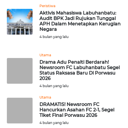
Peristiwa
WN
Aktivis Mahasiswa Labuhanbatu:
BANTEN
Audit BPK Jadi Rujukan Tunggal
APH Dalam Menetapkan Kerugian
Negara
WN
4 bulan yang lalu
NTT
WN
Utama
KEPRI
Drama Adu Penalti Berdarah!
Newsroom FC Labuhanbatu Segel
Status Raksasa Baru Di Porwasu
WN
2026
PAPUA
4 bulan yang lalu
WN
Utama
PAPUA
DRAMATIS! Newsroom FC
BARAT
Hancurkan Asahan FC 2-1, Segel
Tiket Final Porwasu 2026
4 bulan yang lalu
WN