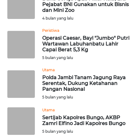
Pejabat BNI Gunakan untuk Bisnis
dan Mini Zoo
WN
4 bulan yang lalu
NUSANTARA
Peristiwa
Operasi Caesar, Bayi "Jumbo" Putri
WN
Wartawan Labuhanbatu Lahir
JOGJA
Capai Berat 5,3 Kg
5 bulan yang lalu
WN
JATIM
Utama
Polda Jambi Tanam Jagung Raya
Serentak, Dukung Ketahanan
WN
Pangan Nasional
BALI
5 bulan yang lalu
WN
Utama
KALBAR
Sertijab Kapolres Bungo, AKBP
Zamri Elfino Jadi Kapolres Bungo
WN
5 bulan yang lalu
KALTENG