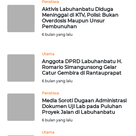
Peristiwa
Aktivis Labuhanbatu Diduga
WN
Meninggal di KTV, Polisi: Bukan
MALUKU
Overdosis Maupun Unsur
Pembunuhan
6 bulan yang lalu
WN
MALUT
Utama
WN
Anggota DPRD Labuhanbatu H.
DAIRI
Romario Simangunsong Gelar
Catur Gembira di Rantauprapat
WN
6 bulan yang lalu
DANAU
TOBA
Peristiwa
Media Soroti Dugaan Administrasi
Dokumen Uji Lab pada Puluhan
WN
Proyek Jalan di Labuhanbatu
NIAS
6 bulan yang lalu
WN
Utama