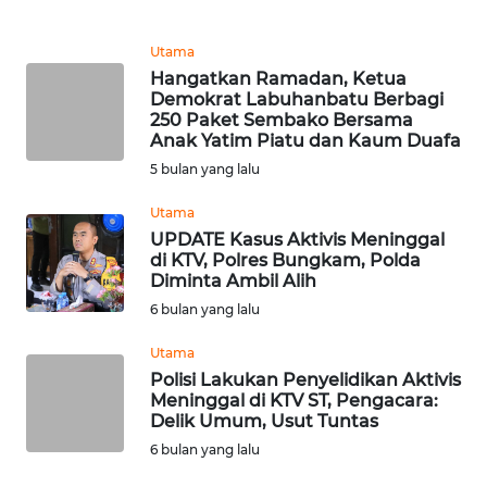
WN
Utama
KALTARA
Hangatkan Ramadan, Ketua
Demokrat Labuhanbatu Berbagi
250 Paket Sembako Bersama
WN
Anak Yatim Piatu dan Kaum Duafa
KALSEL
5 bulan yang lalu
WN
Utama
KALTIM
UPDATE Kasus Aktivis Meninggal
di KTV, Polres Bungkam, Polda
Diminta Ambil Alih
WN
6 bulan yang lalu
SULSEL
Utama
WN
Polisi Lakukan Penyelidikan Aktivis
GORONTALO
Meninggal di KTV ST, Pengacara:
Delik Umum, Usut Tuntas
6 bulan yang lalu
WN
SULUT