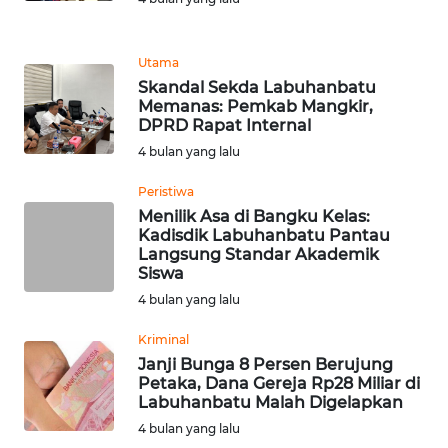
REDAKSI
Utama
KARIR
Skandal Sekda Labuhanbatu
Memanas: Pemkab Mangkir,
DPRD Rapat Internal
DISCLAIMER
4 bulan yang lalu
Wahana
Peristiwa
News
Regional
Menilik Asa di Bangku Kelas:
Kadisdik Labuhanbatu Pantau
Langsung Standar Akademik
WN
Siswa
SUMUT
4 bulan yang lalu
Kriminal
WN
JAKARTA
Janji Bunga 8 Persen Berujung
Petaka, Dana Gereja Rp28 Miliar di
Labuhanbatu Malah Digelapkan
WN
4 bulan yang lalu
JABAR