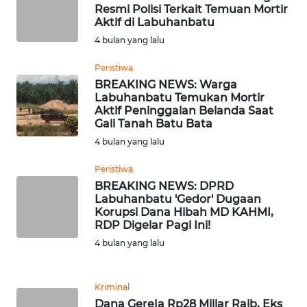
SULBAR
Resmi Polisi Terkait Temuan Mortir
Aktif di Labuhanbatu
WN
4 bulan yang lalu
BABEL
Peristiwa
BREAKING NEWS: Warga
WN
Labuhanbatu Temukan Mortir
SUMBAR
Aktif Peninggalan Belanda Saat
Gali Tanah Batu Bata
WN
4 bulan yang lalu
SUMSEL
Peristiwa
BREAKING NEWS: DPRD
WN
Labuhanbatu 'Gedor' Dugaan
BENGKULU
Korupsi Dana Hibah MD KAHMI,
RDP Digelar Pagi Ini!
WN
4 bulan yang lalu
LAMPUNG
Kriminal
WN
Dana Gereja Rp28 Miliar Raib, Eks
JATENG