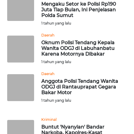
Mengaku Setor ke Polisi Rp190
WN
Juta Tiap Bulan, Ini Penjelasan
TAPANULI
Polda Sumut
TENGAH
1 tahun yang lalu
Daerah
WN DELI
SERDANG
Oknum Polisi Tendang Kepala
Wanita ODGJ di Labuhanbatu
Karena Motornya Dibakar
WN
1 tahun yang lalu
TEBING
TINGGI
Daerah
Anggota Polisi Tendang Wanita
WN
ODGJ di Rantauprapat Gegara
Bakar Motor
PAKPAK
1 tahun yang lalu
WN
KARAWANG
Kriminal
Buntut 'Nyanyian' Bandar
WN
Narkoba, Kapolres-Kasat