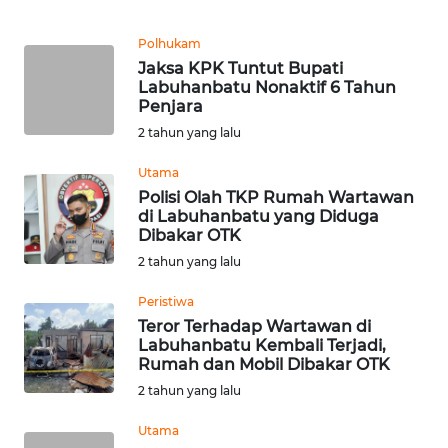
WN
Polhukam
SUMEDANG
Jaksa KPK Tuntut Bupati
Labuhanbatu Nonaktif 6 Tahun
WN
Penjara
CIANJUR
2 tahun yang lalu
Utama
WN
KEPULAUAN
Polisi Olah TKP Rumah Wartawan
di Labuhanbatu yang Diduga
SERIBU
Dibakar OTK
2 tahun yang lalu
WN
TANGERANG
Peristiwa
Teror Terhadap Wartawan di
WN
Labuhanbatu Kembali Terjadi,
Rumah dan Mobil Dibakar OTK
BINJAI
2 tahun yang lalu
WN
Utama
CIREBON