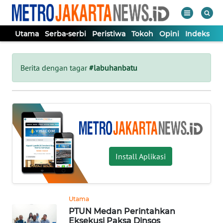
Utama
Serba-serbi
Peristiwa
Tokoh
Opini
Indeks
WAHANA
Tutup
TV
Berita dengan tagar
#labuhanbatu
UTAMA
SERBA-
SERBI
Install Aplikasi
PERISTIWA
TOKOH
Utama
PTUN Medan Perintahkan
OPINI
Eksekusi Paksa Dinsos