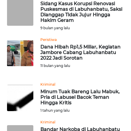
LANGKAT
Sidang Kasus Korupsi Renovasi
Puskesmas di Labuhanbatu, Saksi
Dianggap Tidak Jujur Hingga
WN
Hakim Geram
TAPANULI
9 bulan yang lalu
SELATAN
Peristiwa
WN
Dana Hibah Rp1,5 Miliar, Kegiatan
TANJUNG
Jambore Cabang Labuhanbatu
LESUNG
2022 Jadi Sorotan
11 bulan yang lalu
WN
KARO
Kriminal
Minum Tuak Bareng Lalu Mabuk,
WN
Pria di Labusel Bacok Teman
SIMALUNGUN
Hingga Kritis
1 tahun yang lalu
WN
Kriminal
LABUHANBATU
Bandar Narkoba di Labuhanbatu