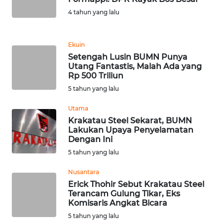
4 tahun yang lalu
WN
BANTEN
Ekuin
Setengah Lusin BUMN Punya
WN
Utang Fantastis, Malah Ada yang
NTT
Rp 500 Triliun
5 tahun yang lalu
WN
KEPRI
Utama
Krakatau Steel Sekarat, BUMN
Lakukan Upaya Penyelamatan
WN
Dengan Ini
PAPUA
5 tahun yang lalu
WN
Nusantara
PAPUA
Erick Thohir Sebut Krakatau Steel
BARAT
Terancam Gulung Tikar, Eks
Komisaris Angkat Bicara
WN
5 tahun yang lalu