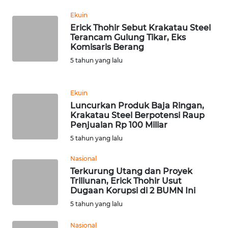
RIAU
Ekuin
Erick Thohir Sebut Krakatau Steel
WN
Terancam Gulung Tikar, Eks
SERAMBI
Komisaris Berang
5 tahun yang lalu
WN
JAMBI
Ekuin
Luncurkan Produk Baja Ringan,
WN
Krakatau Steel Berpotensi Raup
SULTRA
Penjualan Rp 100 Miliar
5 tahun yang lalu
WN
NTB
Nasional
Terkurung Utang dan Proyek
Triliunan, Erick Thohir Usut
WN
Dugaan Korupsi di 2 BUMN Ini
SULTENG
5 tahun yang lalu
WN
Nasional