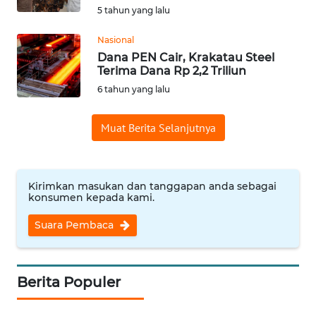
5 tahun yang lalu
WN
Nasional
NUSANTARA
Dana PEN Cair, Krakatau Steel
Terima Dana Rp 2,2 Triliun
WN
6 tahun yang lalu
JOGJA
Muat Berita Selanjutnya
WN
JATIM
Kirimkan masukan dan tanggapan anda sebagai
WN
konsumen kepada kami.
BALI
Suara Pembaca
WN
KALBAR
Berita Populer
WN
KALTENG