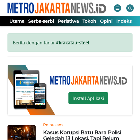
Utama
Serba-serbi
Peristiwa
Tokoh
Opini
Indeks
WAHANA
Tutup
TV
Berita dengan tagar
#krakatau-steel
UTAMA
SERBA-
SERBI
Install Aplikasi
PERISTIWA
TOKOH
Polhukam
Kasus Korupsi Batu Bara Polisi
OPINI
Geledah 13 Lokasi, Tapi Belum