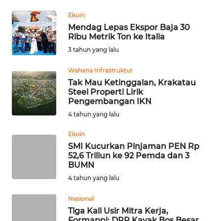
REDAKSI
Ekuin
Mendag Lepas Ekspor Baja 30
KARIR
Ribu Metrik Ton ke Italia
3 tahun yang lalu
DISCLAIMER
Wahana Infrastruktur
Tak Mau Ketinggalan, Krakatau
Wahana
Steel Properti Lirik
News
Pengembangan IKN
Regional
4 tahun yang lalu
WN
Ekuin
SUMUT
SMI Kucurkan Pinjaman PEN Rp
52,6 Triliun ke 92 Pemda dan 3
BUMN
WN
4 tahun yang lalu
JAKARTA
Nasional
WN
Tiga Kali Usir Mitra Kerja,
JABAR
Formappi: DPR Kayak Bos Besar