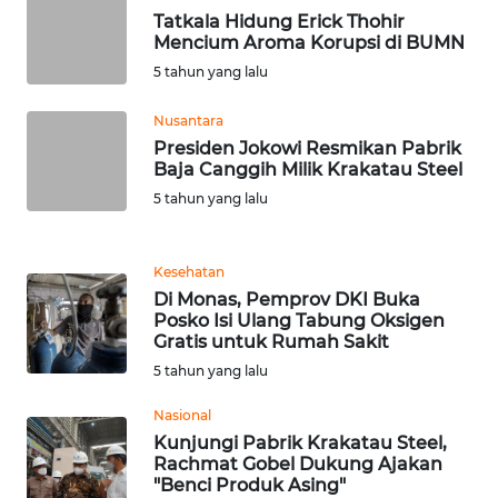
SULBAR
Tatkala Hidung Erick Thohir
Mencium Aroma Korupsi di BUMN
WN
5 tahun yang lalu
BABEL
Nusantara
WN
Presiden Jokowi Resmikan Pabrik
SUMBAR
Baja Canggih Milik Krakatau Steel
5 tahun yang lalu
WN
SUMSEL
Kesehatan
Di Monas, Pemprov DKI Buka
WN
Posko Isi Ulang Tabung Oksigen
BENGKULU
Gratis untuk Rumah Sakit
5 tahun yang lalu
WN
LAMPUNG
Nasional
Kunjungi Pabrik Krakatau Steel,
Rachmat Gobel Dukung Ajakan
WN
"Benci Produk Asing"
JATENG