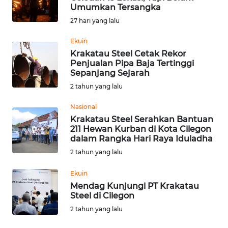
Umumkan Tersangka
Informasi
27 hari yang lalu
INDEKS
Ekuin
BERITA
Krakatau Steel Cetak Rekor
Penjualan Pipa Baja Tertinggi
Sepanjang Sejarah
KONTAK
2 tahun yang lalu
KAMI
Nasional
INFO
Krakatau Steel Serahkan Bantuan
IKLAN
211 Hewan Kurban di Kota Cilegon
dalam Rangka Hari Raya Iduladha
TENTANG
2 tahun yang lalu
KAMI
Ekuin
Mendag Kunjungi PT Krakatau
PEDOMAN
Steel di Cilegon
MEDIA
2 tahun yang lalu
SIBER