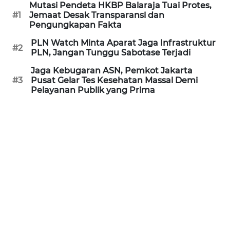
Mutasi Pendeta HKBP Balaraja Tuai Protes,
#1
Jemaat Desak Transparansi dan
WN
Pengungkapan Fakta
KALTARA
PLN Watch Minta Aparat Jaga Infrastruktur
#2
PLN, Jangan Tunggu Sabotase Terjadi
WN
Jaga Kebugaran ASN, Pemkot Jakarta
KALSEL
#3
Pusat Gelar Tes Kesehatan Massal Demi
Pelayanan Publik yang Prima
WN
KALTIM
WN
SULSEL
WN
GORONTALO
WN
SULUT