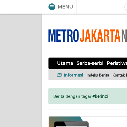
MENU
WAHANA
Tutup
TV
UTAMA
SERBA-
Utama
Serba-serbi
Peristiw
SERBI
Informasi
Indeks Berita
Kontak 
PERISTIWA
TOKOH
Berita dengan tagar
#kerinci
OPINI
Informasi