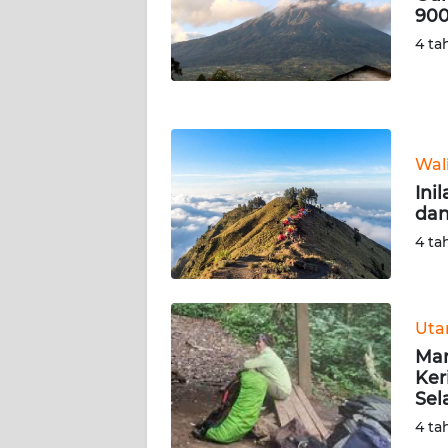
900
WN
NUSANTARA
4 ta
WN
JOGJA
Wal
WN
JATIM
Ini
dan
WN
4 ta
BALI
WN
Ut
KALBAR
Mar
Ker
WN
Sel
KALTENG
4 ta