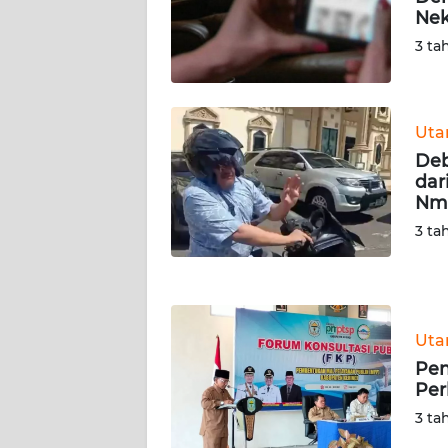
Nek
WN
SERAMBI
3 ta
WN
JAMBI
Ut
Deb
WN
dar
SULTRA
Nm
3 ta
WN
NTB
WN
Ut
SULTENG
Pen
Per
WN
SULBAR
3 ta