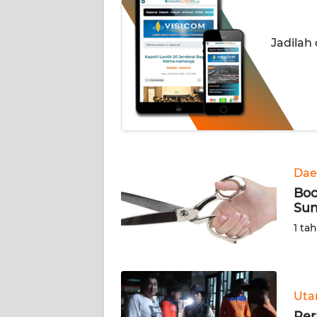
INDEKS
Jadilah
BERITA
KONTAK
KAMI
INFO
IKLAN
Dae
TENTANG
Boc
KAMI
Sun
1 ta
PEDOMAN
MEDIA
SIBER
Ut
REDAKSI
Per