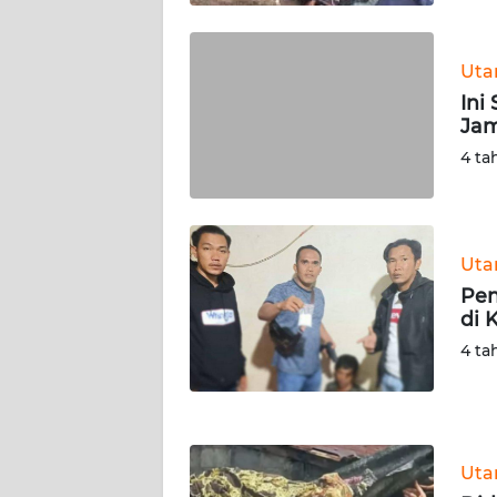
WN
KALTARA
Ut
WN
Ini
KALSEL
Ja
4 ta
WN
KALTIM
WN
Ut
SULSEL
Pen
di 
WN
4 ta
GORONTALO
WN
SULUT
Ut