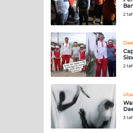
Ban
KARIR
2 ta
DISCLAIMER
Wahana
Dae
News
Cap
Regional
Sis
2 ta
WN
SUMUT
WN
Ut
JAKARTA
War
Dae
WN
3 ta
JABAR