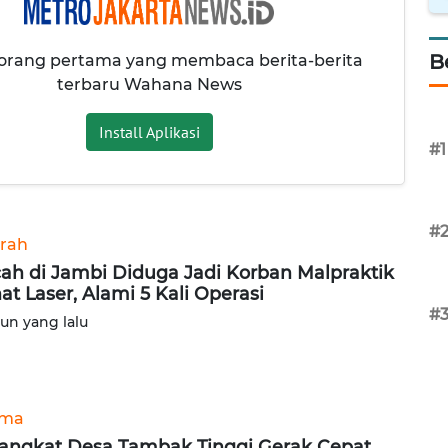
B
 orang pertama yang membaca berita-berita
terbaru Wahana News
Install Aplikasi
#1
#
rah
ah di Jambi Diduga Jadi Korban Malpraktik
at Laser, Alami 5 Kali Operasi
#
hun yang lalu
ama
angkat Desa Tambak Tinggi Gerak Cepat