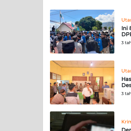
WN
BANTEN
Ut
WN
Ini
NTT
DPR
3 ta
WN
KEPRI
WN
Ut
PAPUA
Has
Des
WN
3 ta
PAPUA
BARAT
WN
Kri
RIAU
Dem