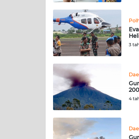
WN
BABEL
Pol
Eva
WN
Hel
SUMBAR
3 ta
WN
SUMSEL
Dae
WN
BENGKULU
Gun
200
WN
4 ta
LAMPUNG
WN
JATENG
Dae
Gun