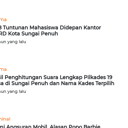
ama
 8 Tuntunan Mahasiswa Didepan Kantor
D Kota Sungai Penuh
hun yang lalu
ama
il Penghitungan Suara Lengkap Pilkades 19
a di Sungai Penuh dan Nama Kades Terpilih
hun yang lalu
minal
i Angsuran Mobil, Alasan Popo Barbie