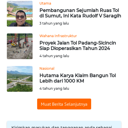
Utama
WN
Pembangunan Sejumlah Ruas Tol
SUMEDANG
di Sumut, Ini Kata Rudolf V Saragih
3 tahun yang lalu
WN
CIANJUR
Wahana Infrastruktur
Proyek Jalan Tol Padang-Sicincin
Siap Dioperasikan Tahun 2024
WN
KEPULAUAN
4 tahun yang lalu
SERIBU
Nasional
Hutama Karya Klaim Bangun Tol
WN
Lebih dari 1000 KM
TANGERANG
4 tahun yang lalu
WN
Muat Berita Selanjutnya
BINJAI
WN
CIREBON
Kirimkan masukan dan tanggapan anda sebagai