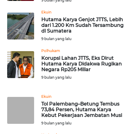
9 bulan yang lalu
RIAU
Ekuin
WN
Hutama Karya Genjot JTTS, Lebih
SERAMBI
dari 1.200 Km Sudah Tersambung
di Sumatera
9 bulan yang lalu
WN
JAMBI
Polhukam
Korupsi Lahan JTTS, Eks Dirut
WN
Hutama Karya Didakwa Rugikan
SULTRA
Negara Rp205 Miliar
9 bulan yang lalu
WN
NTB
Ekuin
Tol Palembang–Betung Tembus
WN
73,84 Persen, Hutama Karya
SULTENG
Kebut Pekerjaan Jembatan Musi
9 bulan yang lalu
WN