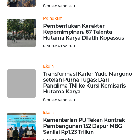
8 bulan yang lalu
WN
Polhukam
BANTEN
Pembentukan Karakter
Kepemimpinan, 87 Talenta
WN
Hutama Karya Dilatih Kopassus
NTT
8 bulan yang lalu
WN
KEPRI
Ekuin
Transformasi Karier Yudo Margono
setelah Purna Tugas: Dari
WN
Panglima TNI ke Kursi Komisaris
PAPUA
Hutama Karya
8 bulan yang lalu
WN
PAPUA
Ekuin
BARAT
Kementerian PU Teken Kontrak
Pembangunan 152 Dapur MBG
Senilai Rp1,23 Triliun
WN