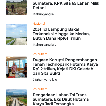
Sumatera, KPK Sita 65 Lahan Milik
Petani
WN
1 tahun yang lalu
NUSANTARA
Nasional
2031 Tol Lampung Bakal
WN
Terkoneksi Hingga ke Medan,
JOGJA
Butuh Dana Rp161 Triliun
1 tahun yang lalu
WN
JATIM
Polhukam
Dugaan Korupsi Pengembangan
Tanah Technopark Hutama Karya
WN
Rp1,2 triliun, Kejati DKI Geledah
BALI
dan Sita Bukti
2 tahun yang lalu
WN
KALBAR
Polhukam
Pengadaan Lahan Tol Trans
Sumatera, Eks Dirut Hutama
WN
Karya Jadi Tersangka
KALTENG