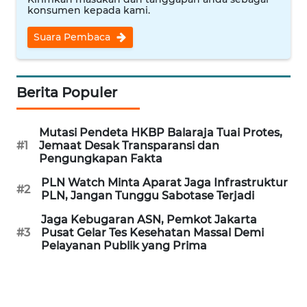
konsumen kepada kami.
WN
Suara Pembaca
INDRAMAYU
WN
Berita Populer
KUNINGAN
WN
Mutasi Pendeta HKBP Balaraja Tuai Protes,
#1
Jemaat Desak Transparansi dan
MAJALENGKA
Pengungkapan Fakta
WN
PLN Watch Minta Aparat Jaga Infrastruktur
#2
PLN, Jangan Tunggu Sabotase Terjadi
SUBANG
Jaga Kebugaran ASN, Pemkot Jakarta
#3
Pusat Gelar Tes Kesehatan Massal Demi
WN
Pelayanan Publik yang Prima
SUKABUMI
WN
PURWAKARTA