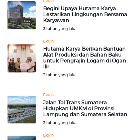
Ekuin
LANGKAT
Begini Upaya Hutama Karya
Lestarikan Lingkungan Bersama
WN
Karyawan
TAPANULI
3 tahun yang lalu
SELATAN
Ekuin
WN
Hutama Karya Berikan Bantuan
Alat Produksi dan Bahan Baku
TANJUNG
untuk Pengrajin Logam di Ogan
LESUNG
Ilir
3 tahun yang lalu
WN
KARO
Ekuin
WN
Jalan Tol Trans Sumatera
SIMALUNGUN
Hidupkan UMKM di Provinsi
Lampung dan Sumatera Selatan
3 tahun yang lalu
WN
LABUHANBATU
Ekuin