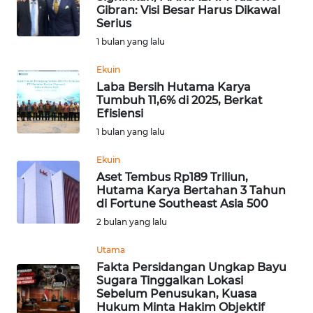
Gibran: Visi Besar Harus Dikawal
Informasi
Serius
1 bulan yang lalu
INDEKS
BERITA
Ekuin
Laba Bersih Hutama Karya
Tumbuh 11,6% di 2025, Berkat
KONTAK
Efisiensi
KAMI
1 bulan yang lalu
INFO
Ekuin
IKLAN
Aset Tembus Rp189 Triliun,
Hutama Karya Bertahan 3 Tahun
di Fortune Southeast Asia 500
TENTANG
2 bulan yang lalu
KAMI
Utama
PEDOMAN
Fakta Persidangan Ungkap Bayu
MEDIA
Sugara Tinggalkan Lokasi
SIBER
Sebelum Penusukan, Kuasa
Hukum Minta Hakim Objektif