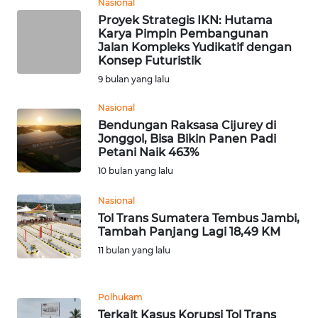
SULBAR
Nasional
Proyek Strategis IKN: Hutama
Karya Pimpin Pembangunan
WN
Jalan Kompleks Yudikatif dengan
BABEL
Konsep Futuristik
9 bulan yang lalu
WN
SUMBAR
Nasional
Bendungan Raksasa Cijurey di
Jonggol, Bisa Bikin Panen Padi
WN
Petani Naik 463%
SUMSEL
10 bulan yang lalu
WN
Nasional
BENGKULU
Tol Trans Sumatera Tembus Jambi,
Tambah Panjang Lagi 18,49 KM
WN
11 bulan yang lalu
LAMPUNG
Polhukam
WN
Terkait Kasus Korupsi Tol Trans
JATENG