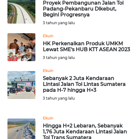
Proyek Pembangunan Jalan Tol
WN
Padang-Pekanbaru Dikebut,
TAPANULI
Begini Progresnya
TENGAH
3 tahun yang lalu
Ekuin
WN DELI
HK Perkenalkan Produk UMKM
SERDANG
Lewat SME's HUB KTT ASEAN 2023
3 tahun yang lalu
WN
TEBING
Ekuin
TINGGI
Sebanyak 2 Juta Kendaraan
Lintasi Jalan Tol Lintas Sumatera
WN
pada H-7 hingga H+3
PAKPAK
3 tahun yang lalu
WN
Ekuin
KARAWANG
Hingga H+2 Lebaran, Sebanyak
1,76 Juta Kendaraan Lintasi Jalan
WN
Tol Trans Sumatera