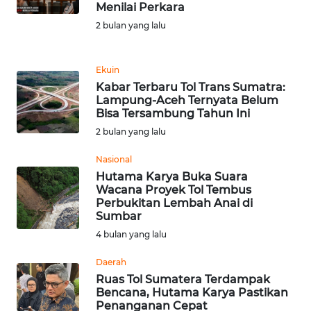
Menilai Perkara
REDAKSI
2 bulan yang lalu
KARIR
Ekuin
Kabar Terbaru Tol Trans Sumatra:
DISCLAIMER
Lampung-Aceh Ternyata Belum
Bisa Tersambung Tahun Ini
Wahana
2 bulan yang lalu
News
Regional
Nasional
Hutama Karya Buka Suara
WN
Wacana Proyek Tol Tembus
SUMUT
Perbukitan Lembah Anai di
Sumbar
4 bulan yang lalu
WN
JAKARTA
Daerah
Ruas Tol Sumatera Terdampak
WN
Bencana, Hutama Karya Pastikan
JABAR
Penanganan Cepat