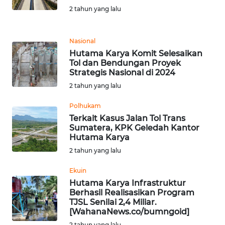
2 tahun yang lalu
WN
KALTARA
Nasional
Hutama Karya Komit Selesaikan
WN
Tol dan Bendungan Proyek
KALSEL
Strategis Nasional di 2024
2 tahun yang lalu
WN
Polhukam
KALTIM
Terkait Kasus Jalan Tol Trans
Sumatera, KPK Geledah Kantor
WN
Hutama Karya
SULSEL
2 tahun yang lalu
Ekuin
WN
Hutama Karya Infrastruktur
GORONTALO
Berhasil Realisasikan Program
TJSL Senilai 2,4 Miliar.
WN
[WahanaNews.co/bumngoid]
SULUT
2 tahun yang lalu