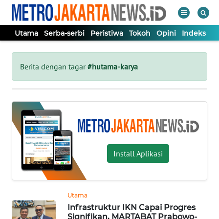
Utama
Serba-serbi
Peristiwa
Tokoh
Opini
Indeks
WAHANA
Tutup
TV
Berita dengan tagar
#hutama-karya
UTAMA
SERBA-
SERBI
Install Aplikasi
PERISTIWA
TOKOH
Utama
Infrastruktur IKN Capai Progres
OPINI
Signifikan, MARTABAT Prabowo-