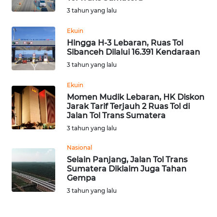
BEKASI
3 tahun yang lalu
WN
Ekuin
BOGOR
Hingga H-3 Lebaran, Ruas Tol
Sibanceh Dilalui 16.391 Kendaraan
3 tahun yang lalu
WN
DEPOK
Ekuin
Momen Mudik Lebaran, HK Diskon
WN
Jarak Tarif Terjauh 2 Ruas Tol di
TAPANULI
Jalan Tol Trans Sumatera
UTARA
3 tahun yang lalu
WN
Nasional
SAMOSIR
Selain Panjang, Jalan Tol Trans
Sumatera Diklaim Juga Tahan
Gempa
WN
3 tahun yang lalu
PADANG
LAWAS