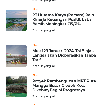
Ekuin
WN
PT Hutama Karya (Persero) Raih
MALUKU
Kinerja Keuangan Positif, Laba
Bersih Meningkat 215,31%
WN
3 tahun yang lalu
MALUT
WN
Ekuin
DAIRI
Mulai 29 Januari 2024, Tol Binjai-
Langsa akan Dioperasikan Tanpa
Tarif
WN
3 tahun yang lalu
DANAU
TOBA
Ekuin
Proyek Pembangunan MRT Rute
WN
Mangga Besar-Glodok-Kota
NIAS
Dikebut, Begini Progresnya
3 tahun yang lalu
WN