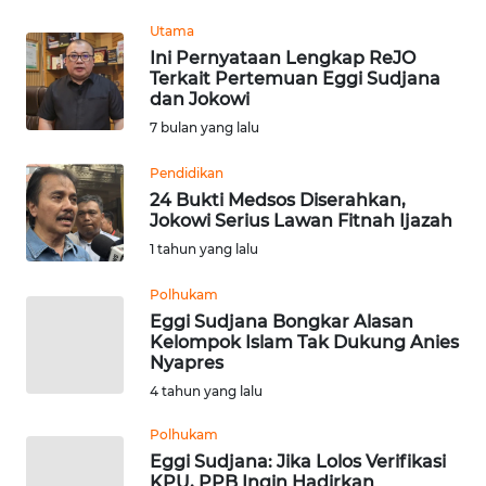
REDAKSI
Utama
Ini Pernyataan Lengkap ReJO
Terkait Pertemuan Eggi Sudjana
KARIR
dan Jokowi
7 bulan yang lalu
DISCLAIMER
Pendidikan
Wahana
24 Bukti Medsos Diserahkan,
News
Jokowi Serius Lawan Fitnah Ijazah
Regional
1 tahun yang lalu
WN
Polhukam
SUMUT
Eggi Sudjana Bongkar Alasan
Kelompok Islam Tak Dukung Anies
Nyapres
WN
4 tahun yang lalu
JAKARTA
Polhukam
WN
Eggi Sudjana: Jika Lolos Verifikasi
JABAR
KPU, PPB Ingin Hadirkan