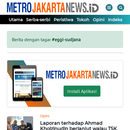
Utama
Serba-serbi
Peristiwa
Tokoh
Opini
Indeks
WAHANA
Tutup
TV
Berita dengan tagar
#eggi-sudjana
UTAMA
SERBA-
SERBI
Install Aplikasi
PERISTIWA
TOKOH
Opini
Laporan terhadap Ahmad
OPINI
Khoizinudin berlanjut walau TSK