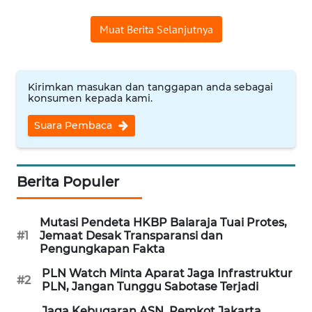
RIAU
Muat Berita Selanjutnya
WN
SERAMBI
Kirimkan masukan dan tanggapan anda sebagai
WN
konsumen kepada kami.
JAMBI
Suara Pembaca
WN
SULTRA
Berita Populer
WN
NTB
Mutasi Pendeta HKBP Balaraja Tuai Protes,
#1
Jemaat Desak Transparansi dan
WN
Pengungkapan Fakta
SULTENG
PLN Watch Minta Aparat Jaga Infrastruktur
#2
PLN, Jangan Tunggu Sabotase Terjadi
WN
Jaga Kebugaran ASN, Pemkot Jakarta