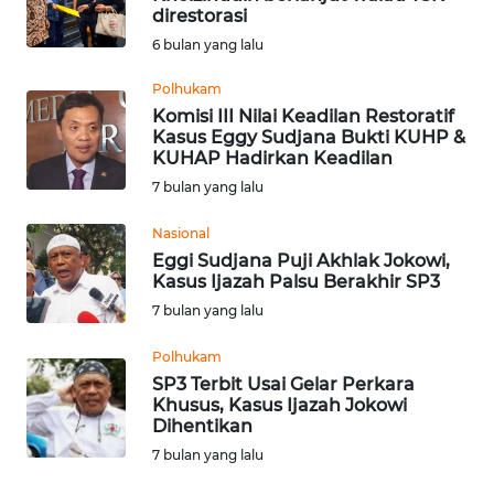
direstorasi
Informasi
6 bulan yang lalu
INDEKS
Polhukam
BERITA
Komisi III Nilai Keadilan Restoratif
Kasus Eggy Sudjana Bukti KUHP &
KUHAP Hadirkan Keadilan
KONTAK
7 bulan yang lalu
KAMI
Nasional
INFO
Eggi Sudjana Puji Akhlak Jokowi,
IKLAN
Kasus Ijazah Palsu Berakhir SP3
7 bulan yang lalu
TENTANG
KAMI
Polhukam
SP3 Terbit Usai Gelar Perkara
Khusus, Kasus Ijazah Jokowi
PEDOMAN
Dihentikan
MEDIA
7 bulan yang lalu
SIBER