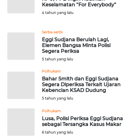
Keselamatan “For Everybody”
WN
4 tahun yang lalu
BANTEN
Serba-serbi
WN
Eggi Sudjana Berulah Lagi,
NTT
Elemen Bangsa Minta Polisi
Segera Periksa
WN
5 tahun yang lalu
KEPRI
Polhukam
Bahar Smith dan Eggi Sudjana
WN
Segera Diperiksa Terkait Ujaran
PAPUA
Kebencian KSAD Dudung
5 tahun yang lalu
WN
PAPUA
Polhukam
BARAT
Lusa, Polisi Periksa Eggi Sudjana
sebagai Tersangka Kasus Makar
WN
6 tahun yang lalu