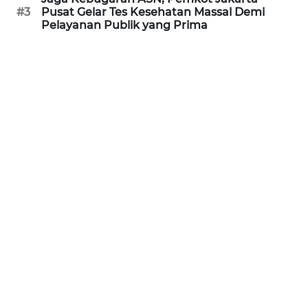
SULBAR
#3
Pusat Gelar Tes Kesehatan Massal Demi
Pelayanan Publik yang Prima
WN
BABEL
WN
SUMBAR
WN
SUMSEL
WN
BENGKULU
WN
LAMPUNG
WN
JATENG