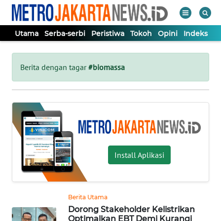
Utama
Serba-serbi
Peristiwa
Tokoh
Opini
Indeks
WAHANA
Tutup
TV
Berita dengan tagar
#biomassa
UTAMA
SERBA-
SERBI
Install Aplikasi
PERISTIWA
TOKOH
Berita Utama
Dorong Stakeholder Kelistrikan
OPINI
Optimalkan EBT Demi Kurangi