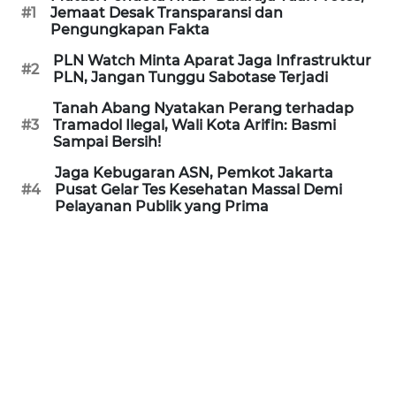
#1
Jemaat Desak Transparansi dan
Pengungkapan Fakta
WN
PRIANGAN
PLN Watch Minta Aparat Jaga Infrastruktur
#2
TIMUR
PLN, Jangan Tunggu Sabotase Terjadi
Tanah Abang Nyatakan Perang terhadap
WN
#3
Tramadol Ilegal, Wali Kota Arifin: Basmi
SEMARANG
Sampai Bersih!
Jaga Kebugaran ASN, Pemkot Jakarta
WN
#4
Pusat Gelar Tes Kesehatan Massal Demi
SOLO
Pelayanan Publik yang Prima
WN
BOROBUDUR
WN
MADURA
WN