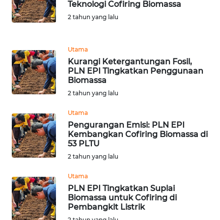
Teknologi Cofiring Biomassa
WN
2 tahun yang lalu
SUMEDANG
WN
Utama
CIANJUR
Kurangi Ketergantungan Fosil,
PLN EPI Tingkatkan Penggunaan
Biomassa
WN
2 tahun yang lalu
KEPULAUAN
SERIBU
Utama
Pengurangan Emisi: PLN EPI
WN
Kembangkan Cofiring Biomassa di
TANGERANG
53 PLTU
2 tahun yang lalu
WN
Utama
BINJAI
PLN EPI Tingkatkan Suplai
Biomassa untuk Cofiring di
WN
Pembangkit Listrik
CIREBON
2 tahun yang lalu