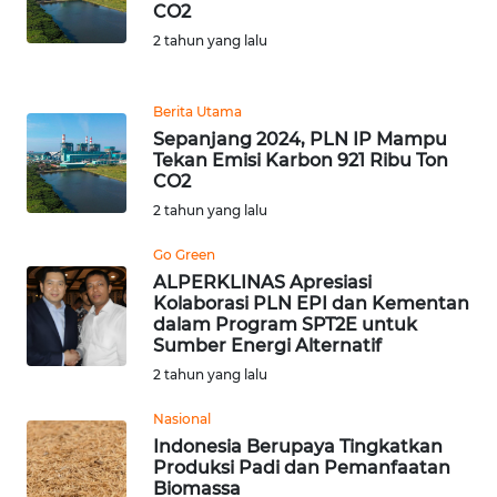
CO2
2 tahun yang lalu
WN
KALTARA
Berita Utama
WN
Sepanjang 2024, PLN IP Mampu
KALSEL
Tekan Emisi Karbon 921 Ribu Ton
CO2
2 tahun yang lalu
WN
KALTIM
Go Green
ALPERKLINAS Apresiasi
WN
Kolaborasi PLN EPI dan Kementan
SULSEL
dalam Program SPT2E untuk
Sumber Energi Alternatif
2 tahun yang lalu
WN
GORONTALO
Nasional
Indonesia Berupaya Tingkatkan
WN
Produksi Padi dan Pemanfaatan
SULUT
Biomassa