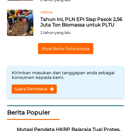
Utama
WN
INDRAMAYU
Tahun Ini, PLN EPI Siap Pasok 2,56
Juta Ton Biomassa untuk PLTU
2 tahun yang lalu
WN
KUNINGAN
Muat Berita Selanjutnya
WN
MAJALENGKA
Kirimkan masukan dan tanggapan anda sebagai
konsumen kepada kami.
WN
SUBANG
Suara Pembaca
WN
SUKABUMI
Berita Populer
WN
PURWAKARTA
Mutasi Pendeta HKBP Balaraja Tuai Protes,