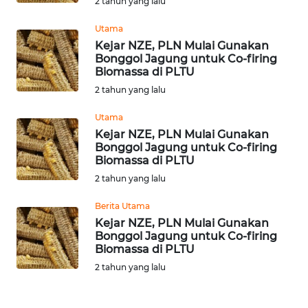
2 tahun yang lalu
WN
Utama
TAPANULI
Kejar NZE, PLN Mulai Gunakan
TENGAH
Bonggol Jagung untuk Co-firing
Biomassa di PLTU
WN DELI
2 tahun yang lalu
SERDANG
Utama
WN
Kejar NZE, PLN Mulai Gunakan
Bonggol Jagung untuk Co-firing
TEBING
Biomassa di PLTU
TINGGI
2 tahun yang lalu
WN
Berita Utama
PAKPAK
Kejar NZE, PLN Mulai Gunakan
Bonggol Jagung untuk Co-firing
Biomassa di PLTU
WN
KARAWANG
2 tahun yang lalu
WN