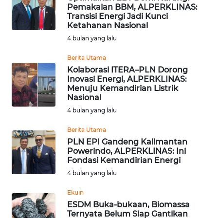
Pemakaian BBM, ALPERKLINAS:
Informasi
Transisi Energi Jadi Kunci
Ketahanan Nasional
INDEKS
4 bulan yang lalu
BERITA
Berita Utama
Kolaborasi ITERA–PLN Dorong
KONTAK
Inovasi Energi, ALPERKLINAS:
KAMI
Menuju Kemandirian Listrik
Nasional
INFO
4 bulan yang lalu
IKLAN
Berita Utama
PLN EPI Gandeng Kalimantan
TENTANG
Powerindo, ALPERKLINAS: Ini
KAMI
Fondasi Kemandirian Energi
4 bulan yang lalu
PEDOMAN
MEDIA
Ekuin
SIBER
ESDM Buka-bukaan, Biomassa
Ternyata Belum Siap Gantikan