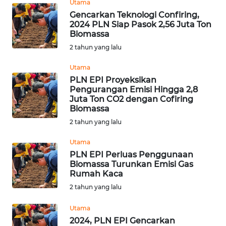
Utama
BEKASI
Gencarkan Teknologi Confiring,
2024 PLN Siap Pasok 2,56 Juta Ton
WN
Biomassa
BOGOR
2 tahun yang lalu
Utama
WN
DEPOK
PLN EPI Proyeksikan
Pengurangan Emisi Hingga 2,8
Juta Ton CO2 dengan Cofiring
WN
Biomassa
TAPANULI
2 tahun yang lalu
UTARA
Utama
WN
PLN EPI Perluas Penggunaan
Biomassa Turunkan Emisi Gas
SAMOSIR
Rumah Kaca
2 tahun yang lalu
WN
PADANG
Utama
LAWAS
2024, PLN EPI Gencarkan