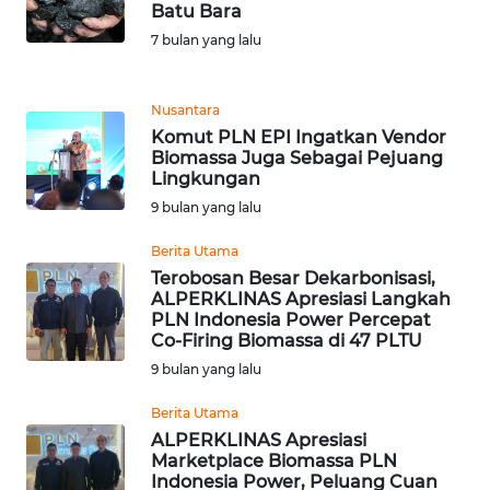
Batu Bara
REDAKSI
7 bulan yang lalu
KARIR
Nusantara
Komut PLN EPI Ingatkan Vendor
DISCLAIMER
Biomassa Juga Sebagai Pejuang
Lingkungan
Wahana
9 bulan yang lalu
News
Regional
Berita Utama
Terobosan Besar Dekarbonisasi,
WN
ALPERKLINAS Apresiasi Langkah
SUMUT
PLN Indonesia Power Percepat
Co-Firing Biomassa di 47 PLTU
9 bulan yang lalu
WN
JAKARTA
Berita Utama
ALPERKLINAS Apresiasi
WN
Marketplace Biomassa PLN
JABAR
Indonesia Power, Peluang Cuan