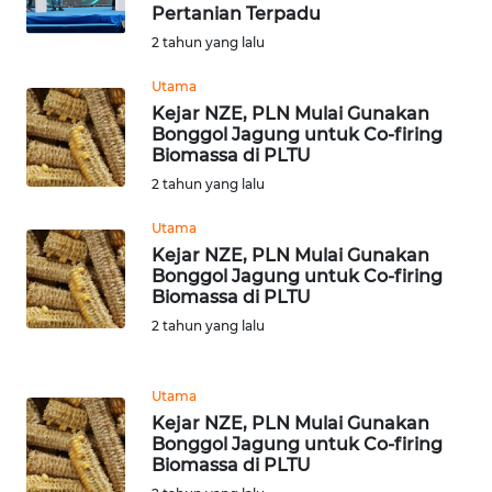
LANGKAT
Pertanian Terpadu
2 tahun yang lalu
WN
Utama
TAPANULI
SELATAN
Kejar NZE, PLN Mulai Gunakan
Bonggol Jagung untuk Co-firing
Biomassa di PLTU
WN
2 tahun yang lalu
TANJUNG
LESUNG
Utama
Kejar NZE, PLN Mulai Gunakan
WN
Bonggol Jagung untuk Co-firing
Biomassa di PLTU
KARO
2 tahun yang lalu
WN
SIMALUNGUN
Utama
Kejar NZE, PLN Mulai Gunakan
WN
Bonggol Jagung untuk Co-firing
LABUHANBATU
Biomassa di PLTU