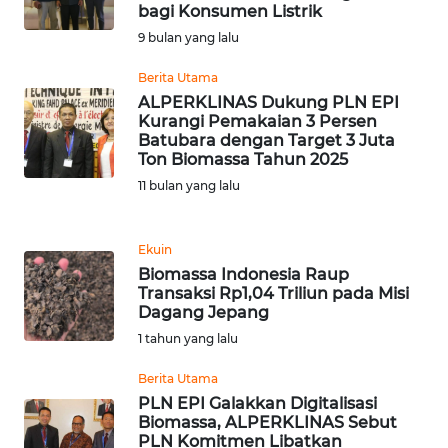
bagi Konsumen Listrik
9 bulan yang lalu
WN
BANTEN
Berita Utama
ALPERKLINAS Dukung PLN EPI
WN
Kurangi Pemakaian 3 Persen
NTT
Batubara dengan Target 3 Juta
Ton Biomassa Tahun 2025
11 bulan yang lalu
WN
KEPRI
Ekuin
WN
Biomassa Indonesia Raup
PAPUA
Transaksi Rp1,04 Triliun pada Misi
Dagang Jepang
WN
1 tahun yang lalu
PAPUA
Berita Utama
BARAT
PLN EPI Galakkan Digitalisasi
Biomassa, ALPERKLINAS Sebut
WN
PLN Komitmen Libatkan