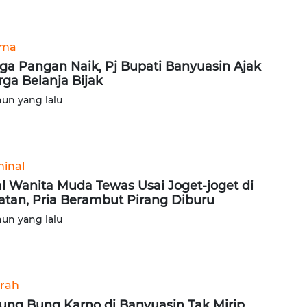
ama
ga Pangan Naik, Pj Bupati Banyuasin Ajak
ga Belanja Bijak
hun yang lalu
minal
al Wanita Muda Tewas Usai Joget-joget di
atan, Pria Berambut Pirang Diburu
hun yang lalu
rah
ung Bung Karno di Banyuasin Tak Mirip,