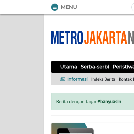
MENU
WAHANA
Tutup
TV
UTAMA
SERBA-
Utama
Serba-serbi
Peristiw
SERBI
Informasi
Indeks Berita
Kontak 
PERISTIWA
TOKOH
Berita dengan tagar
#banyuasin
OPINI
Informasi