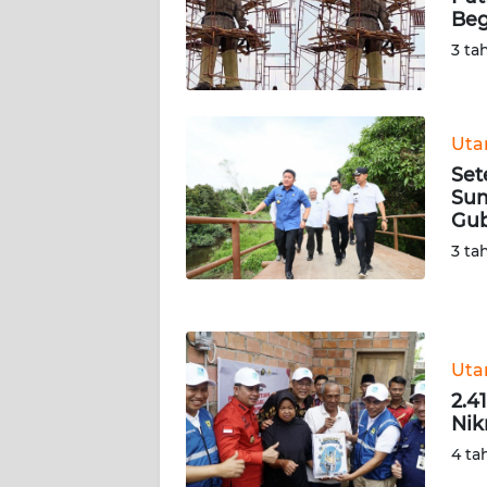
Beg
WN
SERAMBI
3 ta
WN
JAMBI
Ut
Set
WN
Sum
SULTRA
Gub
3 ta
WN
NTB
WN
Ut
SULTENG
2.4
Nik
WN
SULBAR
4 ta