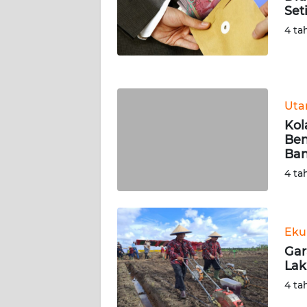
Set
WN
NUSANTARA
4 ta
WN
JOGJA
Ut
WN
Kol
JATIM
Ben
Ban
WN
4 ta
BALI
WN
KALBAR
Eku
Gar
Lak
WN
KALTENG
4 ta