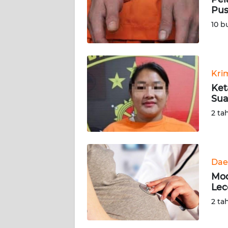
Pus
KARIR
10 b
DISCLAIMER
Wahana
Kri
News
Ket
Regional
Sua
2 ta
WN
SUMUT
WN
Dae
JAKARTA
Mod
Lec
WN
2 ta
JABAR