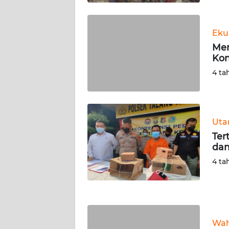
WN
KALTARA
Eku
WN
Men
KALSEL
Kon
4 ta
WN
KALTIM
WN
Ut
SULSEL
Ter
dan
WN
4 ta
GORONTALO
WN
SULUT
Wah