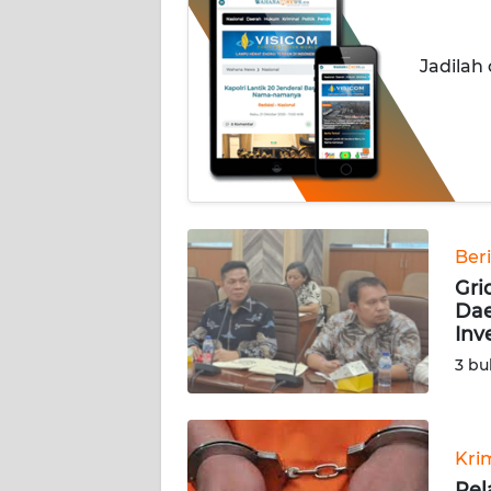
INDEKS
Jadilah
BERITA
KONTAK
KAMI
INFO
IKLAN
Ber
Gri
TENTANG
Dae
KAMI
Inv
3 bu
PEDOMAN
MEDIA
SIBER
Kri
REDAKSI
Pel