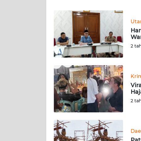
WN
BANTEN
Ut
WN
Har
NTT
War
2 ta
WN
KEPRI
WN
Kri
PAPUA
Vir
Haj
WN
2 ta
PAPUA
BARAT
WN
Dae
RIAU
Pat