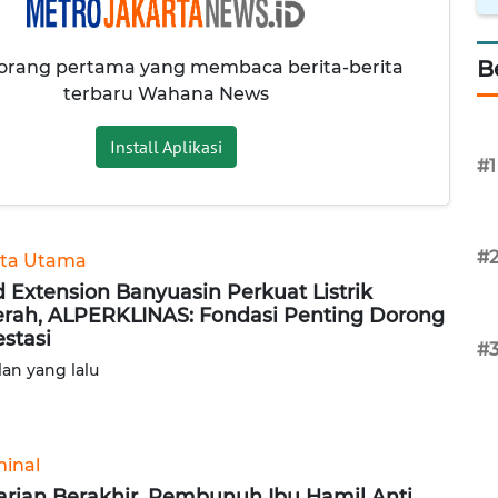
B
 orang pertama yang membaca berita-berita
terbaru Wahana News
Install Aplikasi
#1
#
ita Utama
d Extension Banyuasin Perkuat Listrik
rah, ALPERKLINAS: Fondasi Penting Dorong
estasi
#
lan yang lalu
minal
arian Berakhir, Pembunuh Ibu Hamil Anti