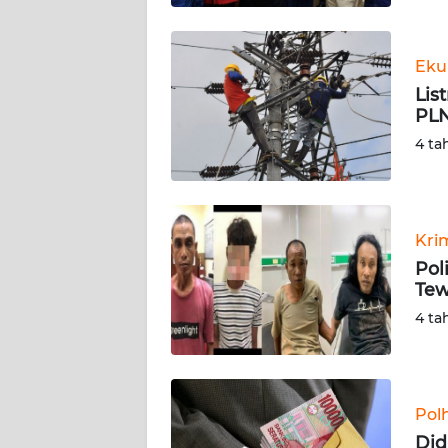
WN
BABEL
Eku
Lis
WN
PLN
SUMBAR
4 ta
WN
SUMSEL
Kri
WN
BENGKULU
Pol
Tew
WN
4 ta
LAMPUNG
WN
JATENG
Pol
Did