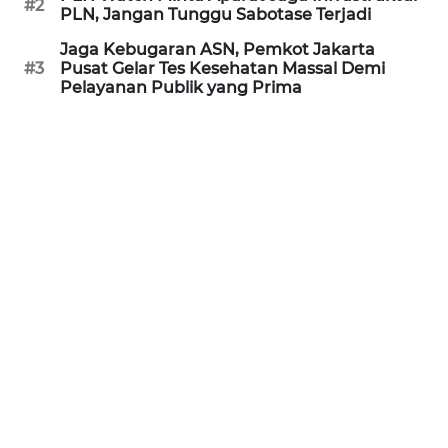
#2
PLN, Jangan Tunggu Sabotase Terjadi
REDAKSI
Jaga Kebugaran ASN, Pemkot Jakarta
#3
Pusat Gelar Tes Kesehatan Massal Demi
KARIR
Pelayanan Publik yang Prima
DISCLAIMER
Wahana
News
Regional
WN
SUMUT
WN
JAKARTA
WN
JABAR