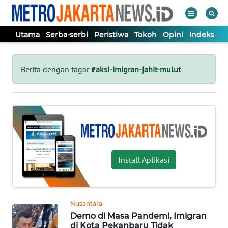
Utama
Serba-serbi
Peristiwa
Tokoh
Opini
Indeks
WAHANA
Tutup
TV
Berita dengan tagar
#aksi-imigran-jahit-mulut
UTAMA
SERBA-
SERBI
Install Aplikasi
PERISTIWA
TOKOH
Nusantara
Demo di Masa Pandemi, Imigran
OPINI
di Kota Pekanbaru Tidak