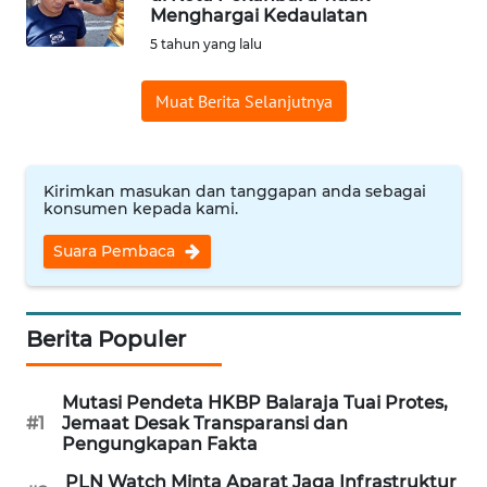
Menghargai Kedaulatan
Informasi
5 tahun yang lalu
INDEKS
Muat Berita Selanjutnya
BERITA
KONTAK
KAMI
Kirimkan masukan dan tanggapan anda sebagai
konsumen kepada kami.
INFO
Suara Pembaca
IKLAN
TENTANG
Berita Populer
KAMI
Mutasi Pendeta HKBP Balaraja Tuai Protes,
PEDOMAN
#1
Jemaat Desak Transparansi dan
MEDIA
Pengungkapan Fakta
SIBER
PLN Watch Minta Aparat Jaga Infrastruktur