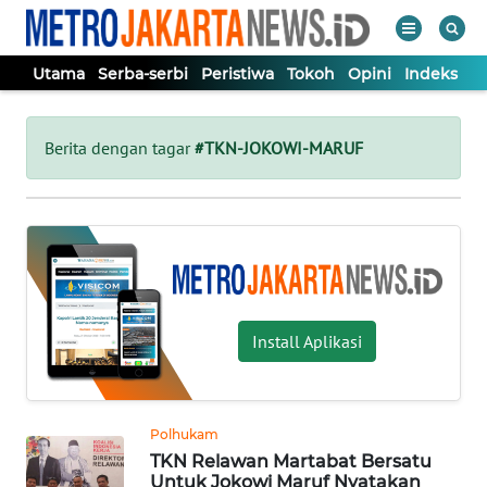
Utama
Serba-serbi
Peristiwa
Tokoh
Opini
Indeks
WAHANA
Tutup
TV
Berita dengan tagar
#TKN-JOKOWI-MARUF
UTAMA
SERBA-
SERBI
Install Aplikasi
PERISTIWA
TOKOH
Polhukam
TKN Relawan Martabat Bersatu
OPINI
Untuk Jokowi Maruf Nyatakan