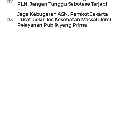
#2
PLN, Jangan Tunggu Sabotase Terjadi
REDAKSI
Jaga Kebugaran ASN, Pemkot Jakarta
#3
Pusat Gelar Tes Kesehatan Massal Demi
KARIR
Pelayanan Publik yang Prima
DISCLAIMER
Wahana
News
Regional
WN
SUMUT
WN
JAKARTA
WN
JABAR