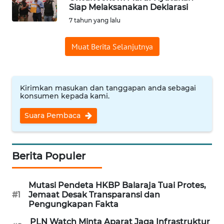
Siap Melaksanakan Deklarasi
Informasi
7 tahun yang lalu
INDEKS
Muat Berita Selanjutnya
BERITA
KONTAK
KAMI
Kirimkan masukan dan tanggapan anda sebagai
konsumen kepada kami.
INFO
Suara Pembaca
IKLAN
TENTANG
Berita Populer
KAMI
Mutasi Pendeta HKBP Balaraja Tuai Protes,
PEDOMAN
#1
Jemaat Desak Transparansi dan
MEDIA
Pengungkapan Fakta
SIBER
PLN Watch Minta Aparat Jaga Infrastruktur