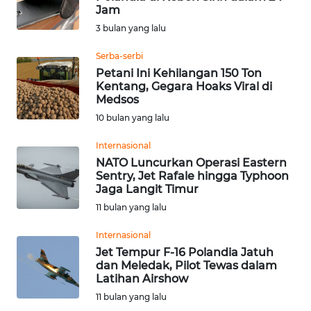
Jam
Informasi
3 bulan yang lalu
INDEKS
Serba-serbi
BERITA
Petani Ini Kehilangan 150 Ton
Kentang, Gegara Hoaks Viral di
Medsos
KONTAK
10 bulan yang lalu
KAMI
Internasional
INFO
NATO Luncurkan Operasi Eastern
IKLAN
Sentry, Jet Rafale hingga Typhoon
Jaga Langit Timur
TENTANG
11 bulan yang lalu
KAMI
Internasional
Jet Tempur F-16 Polandia Jatuh
PEDOMAN
dan Meledak, Pilot Tewas dalam
MEDIA
Latihan Airshow
SIBER
11 bulan yang lalu