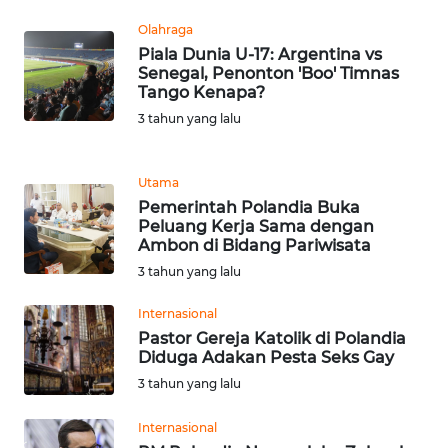
RIAU
Olahraga
Piala Dunia U-17: Argentina vs
WN
Senegal, Penonton 'Boo' Timnas
SERAMBI
Tango Kenapa?
3 tahun yang lalu
WN
JAMBI
Utama
Pemerintah Polandia Buka
WN
Peluang Kerja Sama dengan
SULTRA
Ambon di Bidang Pariwisata
3 tahun yang lalu
WN
NTB
Internasional
Pastor Gereja Katolik di Polandia
WN
Diduga Adakan Pesta Seks Gay
SULTENG
3 tahun yang lalu
Internasional
WN