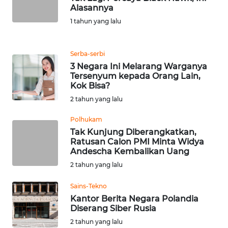
Alasannya
WN
1 tahun yang lalu
BANTEN
Serba-serbi
WN
3 Negara Ini Melarang Warganya
NTT
Tersenyum kepada Orang Lain,
Kok Bisa?
WN
2 tahun yang lalu
KEPRI
Polhukam
Tak Kunjung Diberangkatkan,
WN
Ratusan Calon PMI Minta Widya
PAPUA
Andescha Kembalikan Uang
2 tahun yang lalu
WN
PAPUA
Sains-Tekno
BARAT
Kantor Berita Negara Polandia
Diserang Siber Rusia
WN
2 tahun yang lalu