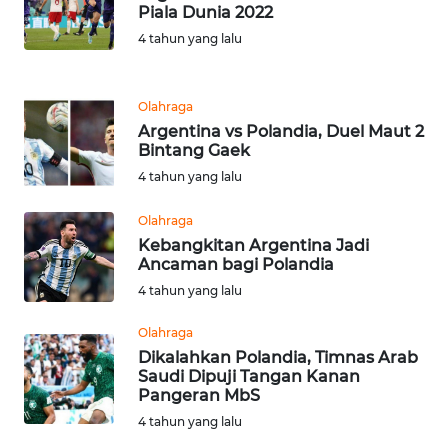
Piala Dunia 2022
WN
4 tahun yang lalu
TAPANULI
TENGAH
Olahraga
WN DELI
Argentina vs Polandia, Duel Maut 2
SERDANG
Bintang Gaek
4 tahun yang lalu
WN
TEBING
Olahraga
TINGGI
Kebangkitan Argentina Jadi
Ancaman bagi Polandia
WN
4 tahun yang lalu
PAKPAK
Olahraga
Dikalahkan Polandia, Timnas Arab
WN
Saudi Dipuji Tangan Kanan
KARAWANG
Pangeran MbS
4 tahun yang lalu
WN