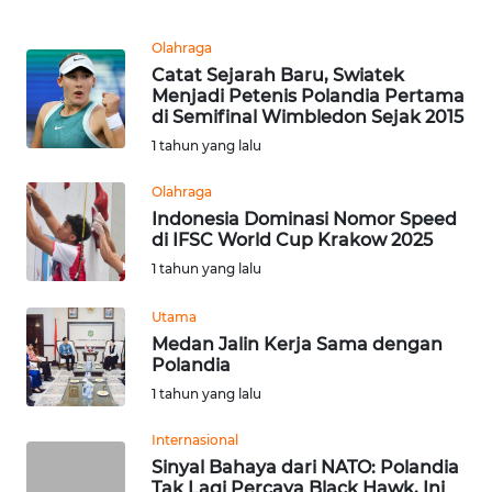
REDAKSI
Olahraga
Catat Sejarah Baru, Swiatek
KARIR
Menjadi Petenis Polandia Pertama
di Semifinal Wimbledon Sejak 2015
DISCLAIMER
1 tahun yang lalu
Olahraga
Wahana
News
Indonesia Dominasi Nomor Speed
Regional
di IFSC World Cup Krakow 2025
1 tahun yang lalu
WN
SUMUT
Utama
Medan Jalin Kerja Sama dengan
Polandia
WN
1 tahun yang lalu
JAKARTA
Internasional
WN
Sinyal Bahaya dari NATO: Polandia
JABAR
Tak Lagi Percaya Black Hawk, Ini