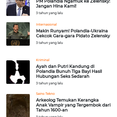
SULBAR
PM Polandia Ngamuk ke Zelensky:
Jangan Hina Kami!
3 tahun yang lalu
WN
BABEL
Internasional
Makin Runyam! Polandia-Ukraina
WN
Cekcok Gara-gara Pidato Zelensky
SUMBAR
3 tahun yang lalu
WN
SUMSEL
Kriminal
Ayah dan Putri Kandung di
Polandia Bunuh Tiga Bayi Hasil
WN
Hubungan Seks Sedarah
BENGKULU
3 tahun yang lalu
WN
Sains-Tekno
LAMPUNG
Arkeolog Temukan Kerangka
Anak Vampir yang Tergembok dari
Tahun 1600-an
WN
JATENG
3 tahun yang lalu