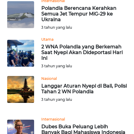
Internasional
Polandia Berencana Kerahkan
Semua Jet Tempur MiG-29 ke
WN
Ukraina
KALTARA
3 tahun yang lalu
WN
Utama
KALSEL
2 WNA Polandia yang Berkemah
Saat Nyepi Akan Dideportasi Hari
Ini
WN
KALTIM
3 tahun yang lalu
Nasional
WN
Langgar Aturan Nyepi di Bali, Polisi
SULSEL
Tahan 2 WN Polandia
3 tahun yang lalu
WN
GORONTALO
Internasional
WN
Dubes Buka Peluang Lebih
SULUT
Banyak Bagi Mahasiswa Indonesia