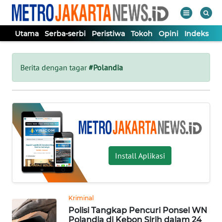
Utama
Serba-serbi
Peristiwa
Tokoh
Opini
Indeks
WAHANA
Tutup
TV
Berita dengan tagar
#Polandia
UTAMA
SERBA-
SERBI
Install Aplikasi
PERISTIWA
TOKOH
Kriminal
Polisi Tangkap Pencuri Ponsel WN
OPINI
Polandia di Kebon Sirih dalam 24