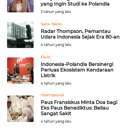
yang Ingin Studi ke Polandia
3 tahun yang lalu
WN
MALUKU
Sains-Tekno
Radar Thompson, Pemantau
WN
Udara Indonesia Sejak Era 80-an
MALUT
4 tahun yang lalu
WN
Ekuin
DAIRI
Indonesia-Polandia Bersinergi
Perluas Ekosistem Kendaraan
Listrik
WN
4 tahun yang lalu
DANAU
TOBA
Internasional
Paus Fransiskus Minta Doa bagi
WN
Eks Paus Benediktus: Beliau
NIAS
Sangat Sakit
4 tahun yang lalu
WN