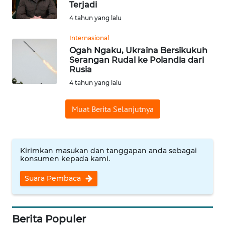
Terjadi
WN
4 tahun yang lalu
SUMEDANG
Internasional
Ogah Ngaku, Ukraina Bersikukuh
WN
Serangan Rudal ke Polandia dari
CIANJUR
Rusia
4 tahun yang lalu
WN
KEPULAUAN
Muat Berita Selanjutnya
SERIBU
WN
TANGERANG
Kirimkan masukan dan tanggapan anda sebagai
konsumen kepada kami.
WN
Suara Pembaca
BINJAI
WN
Berita Populer
CIREBON