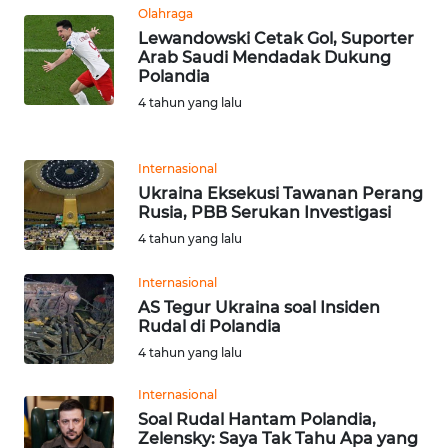
BEKASI
Olahraga
Lewandowski Cetak Gol, Suporter
Arab Saudi Mendadak Dukung
WN
Polandia
BOGOR
4 tahun yang lalu
WN
DEPOK
Internasional
Ukraina Eksekusi Tawanan Perang
WN
Rusia, PBB Serukan Investigasi
TAPANULI
4 tahun yang lalu
UTARA
Internasional
WN
AS Tegur Ukraina soal Insiden
Rudal di Polandia
SAMOSIR
4 tahun yang lalu
WN
Internasional
PADANG
Soal Rudal Hantam Polandia,
LAWAS
Zelensky: Saya Tak Tahu Apa yang