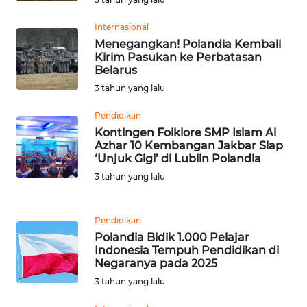
Internasional
WN
Menegangkan! Polandia Kembali
NUSANTARA
Kirim Pasukan ke Perbatasan
Belarus
WN
3 tahun yang lalu
JOGJA
Pendidikan
Kontingen Folklore SMP Islam Al
WN
Azhar 10 Kembangan Jakbar Siap
JATIM
‘Unjuk Gigi’ di Lublin Polandia
3 tahun yang lalu
WN
BALI
Pendidikan
Polandia Bidik 1.000 Pelajar
WN
Indonesia Tempuh Pendidikan di
KALBAR
Negaranya pada 2025
3 tahun yang lalu
WN
KALTENG