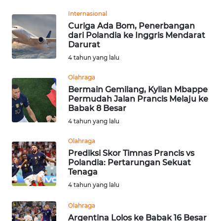
LANGKAT
Internasional
Curiga Ada Bom, Penerbangan
WN
dari Polandia ke Inggris Mendarat
TAPANULI
Darurat
SELATAN
4 tahun yang lalu
WN
Olahraga
TANJUNG
Bermain Gemilang, Kylian Mbappe
LESUNG
Permudah Jalan Prancis Melaju ke
Babak 8 Besar
4 tahun yang lalu
WN
KARO
Olahraga
Prediksi Skor Timnas Prancis vs
WN
Polandia: Pertarungan Sekuat
SIMALUNGUN
Tenaga
4 tahun yang lalu
WN
Olahraga
LABUHANBATU
Argentina Lolos ke Babak 16 Besar