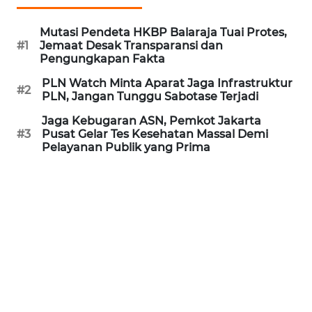
WN
Mutasi Pendeta HKBP Balaraja Tuai Protes,
INDRAMAYU
#1
Jemaat Desak Transparansi dan
Pengungkapan Fakta
WN
PLN Watch Minta Aparat Jaga Infrastruktur
#2
PLN, Jangan Tunggu Sabotase Terjadi
KUNINGAN
Jaga Kebugaran ASN, Pemkot Jakarta
WN
#3
Pusat Gelar Tes Kesehatan Massal Demi
Pelayanan Publik yang Prima
MAJALENGKA
WN
SUBANG
WN
SUKABUMI
WN
PURWAKARTA