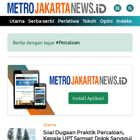
Utama
Serba-serbi
Peristiwa
Tokoh
Opini
Indeks
WAHANA
Tutup
TV
Berita dengan tagar
#Percaloan
UTAMA
SERBA-
SERBI
Install Aplikasi
PERISTIWA
TOKOH
Utama
Soal Dugaan Praktik Percaloan,
OPINI
Kepala UPT Samsat Dolok Sanggul