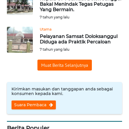
Bakal Menindak Tegas Petugas
Informasi
Yang Bermain.
7 tahun yang lalu
INDEKS
BERITA
Utama
Pelayanan Samsat Doloksanggul
Diduga ada Praktik Percaloan
KONTAK
KAMI
7 tahun yang lalu
Muat Berita Selanjutnya
INFO
IKLAN
TENTANG
Kirimkan masukan dan tanggapan anda sebagai
KAMI
konsumen kepada kami.
Suara Pembaca
PEDOMAN
MEDIA
SIBER
Berita Populer