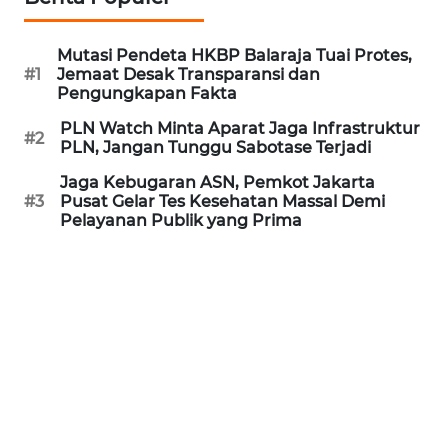
REDAKSI
Mutasi Pendeta HKBP Balaraja Tuai Protes,
KARIR
#1
Jemaat Desak Transparansi dan
Pengungkapan Fakta
DISCLAIMER
PLN Watch Minta Aparat Jaga Infrastruktur
#2
PLN, Jangan Tunggu Sabotase Terjadi
Wahana
Jaga Kebugaran ASN, Pemkot Jakarta
News
#3
Pusat Gelar Tes Kesehatan Massal Demi
Regional
Pelayanan Publik yang Prima
WN
SUMUT
WN
JAKARTA
WN
JABAR